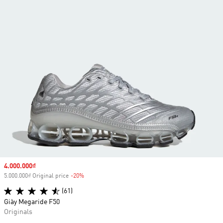
Sale price
4.000.000₫
5.000.000₫ Original price
-20%
Discount
(61)
Giày Megaride F50
Originals