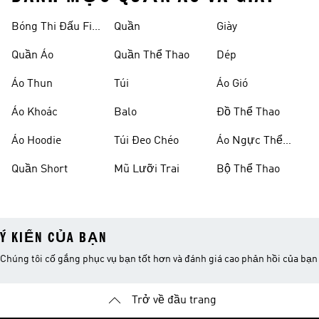
Bóng Thi Đấu Fifa
Quần
Giày
World Cup 26™
Quần Áo
Quần Thể Thao
Dép
Áo Thun
Túi
Áo Gió
Áo Khoác
Balo
Đồ Thể Thao
Áo Hoodie
Túi Đeo Chéo
Áo Ngực Thể
Thao
Quần Short
Mũ Lưỡi Trai
Bộ Thể Thao
Ý KIẾN CỦA BẠN
Chúng tôi cố gắng phục vụ bạn tốt hơn và đánh giá cao phản hồi của bạn
Trở về đầu trang