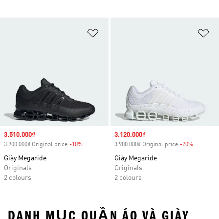
Add to Wishlist
Ad
Sale price
3.510.000₫
Sale price
3.120.000₫
3.900.000₫ Original price
-10%
Discount
3.900.000₫ Original price
-20%
Discount
Giày Megaride
Giày Megaride
Originals
Originals
2 colours
2 colours
DANH MỤC QUẦN ÁO VÀ GIÀY