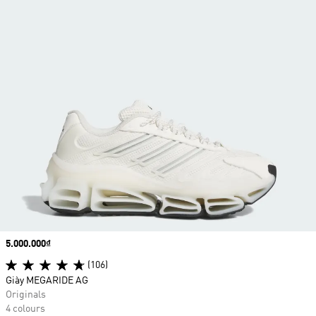
Price
5.000.000₫
(106)
Giày MEGARIDE AG
Originals
4 colours