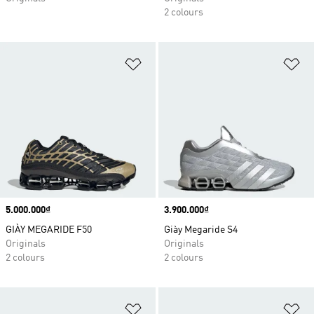
2 colours
Add to Wishlist
Ad
Price
5.000.000₫
Price
3.900.000₫
GIÀY MEGARIDE F50
Giày Megaride S4
Originals
Originals
2 colours
2 colours
Add to Wishlist
Ad