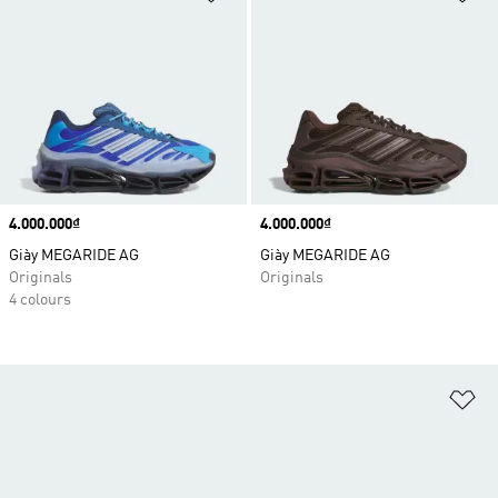
Price
4.000.000₫
Price
4.000.000₫
Giày MEGARIDE AG
Giày MEGARIDE AG
Originals
Originals
4 colours
Ad