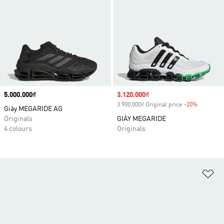
Price
5.000.000₫
Sale price
3.120.000₫
3.900.000₫ Original price
-20%
Discount
Giày MEGARIDE AG
Originals
GIÀY MEGARIDE
4 colours
Originals
Ad