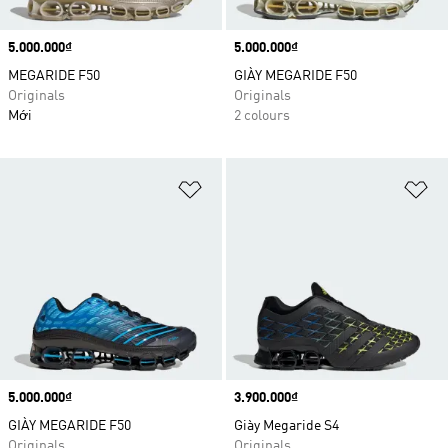
Price
5.000.000₫
Price
5.000.000₫
MEGARIDE F50
GIÀY MEGARIDE F50
Originals
Originals
Mới
2 colours
Add to Wishlist
Ad
Price
5.000.000₫
Price
3.900.000₫
GIÀY MEGARIDE F50
Giày Megaride S4
Originals
Originals