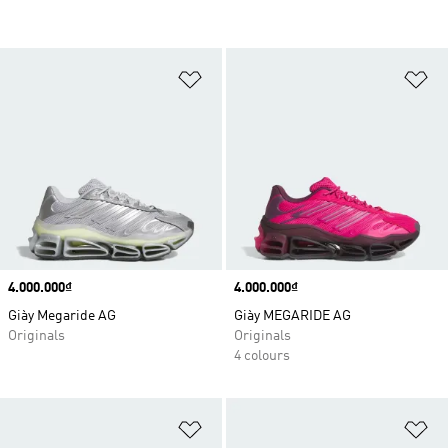
Add to Wishlist
Ad
Price
4.000.000₫
Price
4.000.000₫
Giày Megaride AG
Giày MEGARIDE AG
Originals
Originals
4 colours
Add to Wishlist
Ad