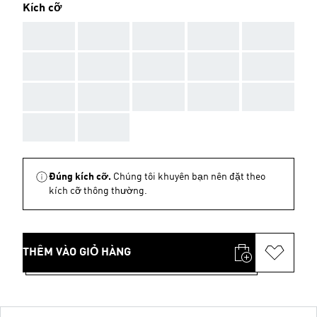
Kích cỡ
AAA
AAA
AAA
AAA
AAA
AAA
AAA
AAA
AAA
AAA
AAA
AAA
AAA
AAA
AAA
AAA
AAA
Đúng kích cỡ.
Chúng tôi khuyên bạn nên đặt theo
kích cỡ thông thường.
THÊM VÀO GIỎ HÀNG