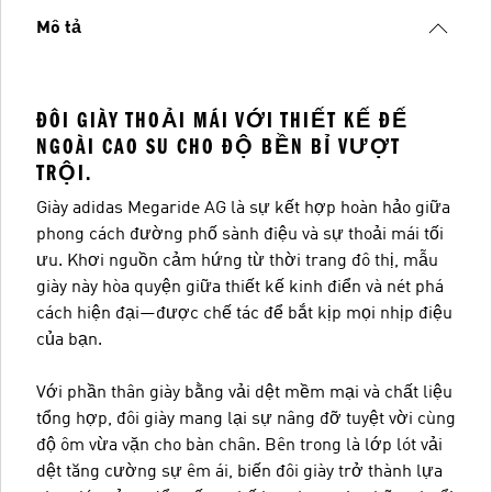
Mô tả
ĐÔI GIÀY THOẢI MÁI VỚI THIẾT KẾ ĐẾ
NGOÀI CAO SU CHO ĐỘ BỀN BỈ VƯỢT
TRỘI.
Giày adidas Megaride AG là sự kết hợp hoàn hảo giữa
phong cách đường phố sành điệu và sự thoải mái tối
ưu. Khơi nguồn cảm hứng từ thời trang đô thị, mẫu
giày này hòa quyện giữa thiết kế kinh điển và nét phá
cách hiện đại—được chế tác để bắt kịp mọi nhịp điệu
của bạn.
Với phần thân giày bằng vải dệt mềm mại và chất liệu
tổng hợp, đôi giày mang lại sự nâng đỡ tuyệt vời cùng
độ ôm vừa vặn cho bàn chân. Bên trong là lớp lót vải
dệt tăng cường sự êm ái, biến đôi giày trở thành lựa