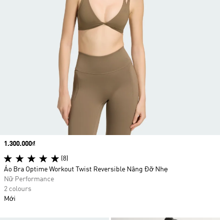
Price
1.300.000₫
(8)
Áo Bra Optime Workout Twist Reversible Nâng Đỡ Nhẹ
Nữ Performance
2 colours
Mới