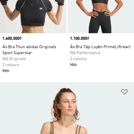
Price
1.600.000₫
Price
1.100.000₫
Áo Bra Thun adidas Originals
Áo Bra Tập Luyện PrimeLiftreact
Sport Superstar
Nữ Performance
Nữ Originals
2 colours
2 colours
Mới
Mới
Ad