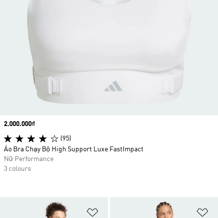
Price
2.000.000₫
(95)
Áo Bra Chạy Bộ High Support Luxe FastImpact
Nữ Performance
3 colours
Add to Wishlist
Ad