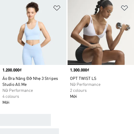
Add to Wishlist
Ad
Price
1.200.000₫
Price
1.300.000₫
Áo Bra Nâng Đỡ Nhẹ 3 Stripes
OPT TWIST LS
Studio All Me
Nữ Performance
Nữ Performance
2 colours
4 colours
Mới
Mới