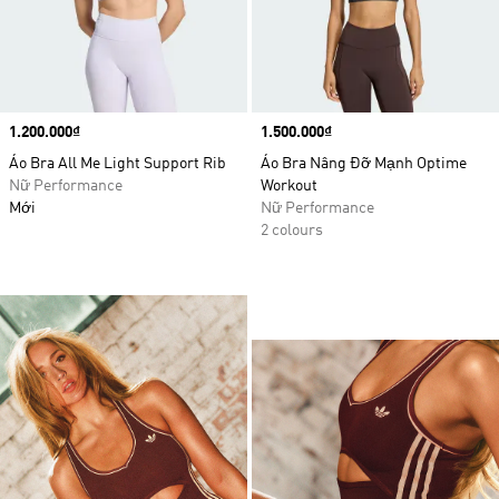
Price
1.200.000₫
Price
1.500.000₫
Áo Bra All Me Light Support Rib
Áo Bra Nâng Đỡ Mạnh Optime
Nữ Performance
Workout
Mới
Nữ Performance
2 colours