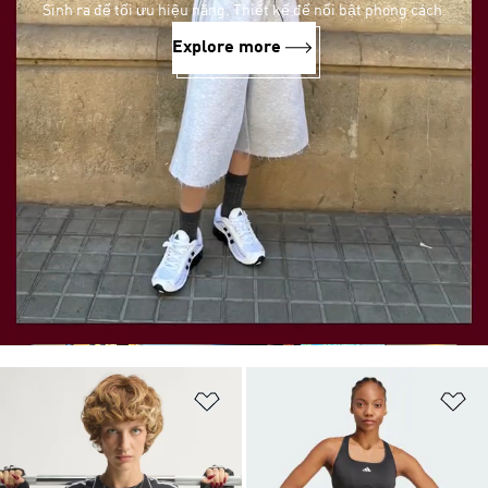
Sinh ra để tối ưu hiệu năng. Thiết kế để nổi bật phong cách.
Explore more
Add to Wishlist
Ad