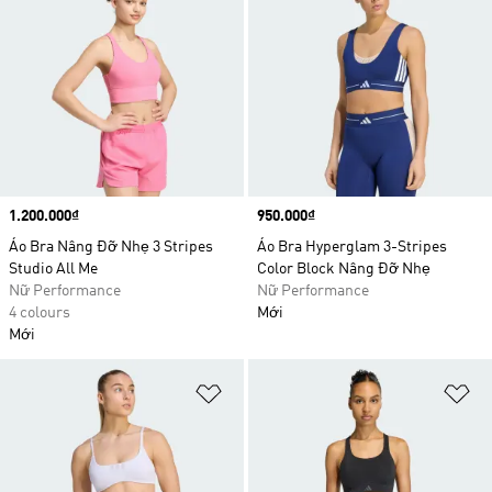
Price
1.200.000₫
Price
950.000₫
Áo Bra Nâng Đỡ Nhẹ 3 Stripes
Áo Bra Hyperglam 3-Stripes
Studio All Me
Color Block Nâng Đỡ Nhẹ
Nữ Performance
Nữ Performance
4 colours
Mới
Mới
Add to Wishlist
Ad