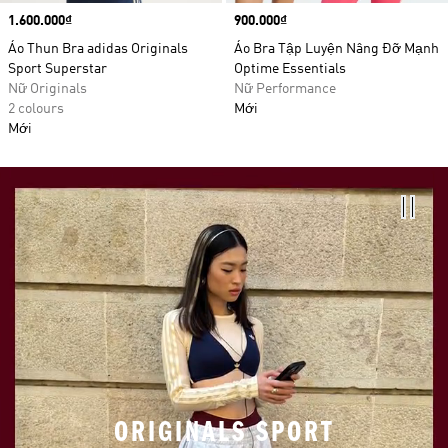
Price
1.600.000₫
Price
900.000₫
Áo Thun Bra adidas Originals
Áo Bra Tập Luyện Nâng Đỡ Mạnh
Sport Superstar
Optime Essentials
Nữ Originals
Nữ Performance
2 colours
Mới
Mới
ORIGINALS SPORT