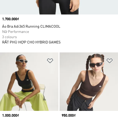
Price
1.700.000₫
Áo Bra Adi365 Running CLIMACOOL
Nữ Performance
3 colours
RẤT PHÙ HỢP CHO HYBRID GAMES
Add to Wishlist
Ad
Price
1.000.000₫
Price
950.000₫