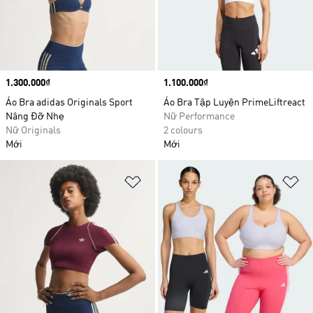
Price
1.300.000₫
Price
1.100.000₫
Áo Bra adidas Originals Sport
Áo Bra Tập Luyện PrimeLiftreact
Nâng Đỡ Nhẹ
Nữ Performance
Nữ Originals
2 colours
Mới
Mới
Add to Wishlist
Ad