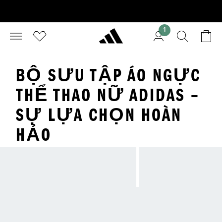
1
BỘ SƯU TẬP ÁO NGỰC
THỂ THAO NỮ ADIDAS –
SỰ LỰA CHỌN HOÀN
HẢO