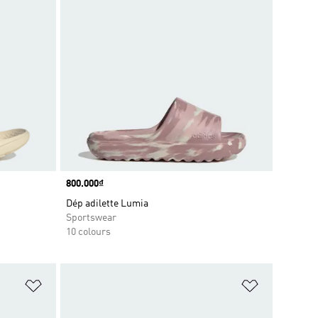
Price
800.000₫
Dép adilette Lumia
Sportswear
10 colours
Add to Wishlist
Add to Wish