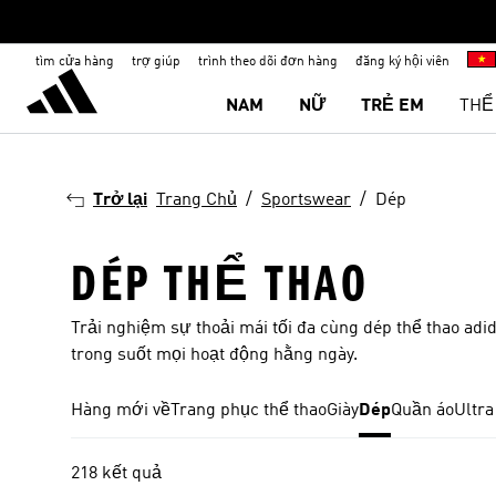
tìm cửa hàng
trợ giúp
trình theo dõi đơn hàng
đăng ký hội viên
NAM
NỮ
TRẺ EM
THỂ
Trở lại
Trang Chủ
Sportswear
Dép
DÉP THỂ THAO
Trải nghiệm sự thoải mái tối đa cùng dép thể thao adid
trong suốt mọi hoạt động hằng ngày.
Hàng mới về
Trang phục thể thao
Giày
Dép
Quần áo
Ultra
218 kết quả