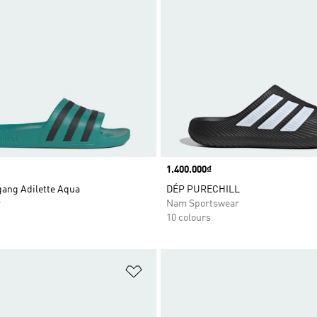
Price
1.400.000₫
gang Adilette Aqua
DÉP PURECHILL
r
Nam Sportswear
10 colours
t
Add to Wishlist