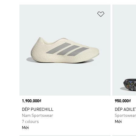
Add to Wishlis
Price
1.900.000₫
Price
950.000₫
DÉP PURECHILL
DÉP ADILE
Nam Sportswear
Sportswea
7 colours
Mới
Mới