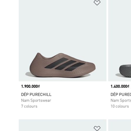
Add to Wishlis
Price
1.900.000₫
Price
1.400.000₫
DÉP PURECHILL
DÉP PURE
Nam Sportswear
Nam Sport
7 colours
10 colours
Add to Wishlis