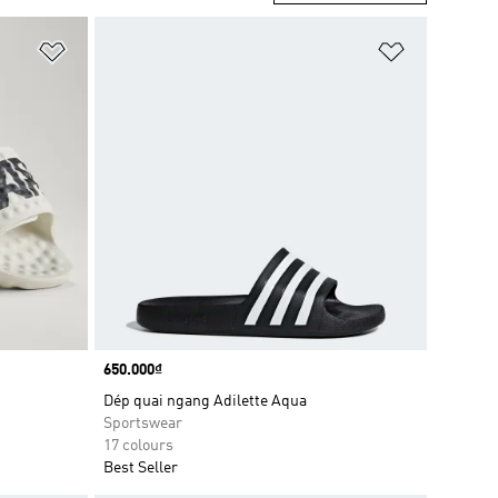
Add to Wishlist
Add to Wish
Price
650.000₫
Dép quai ngang Adilette Aqua
Sportswear
17 colours
Best Seller