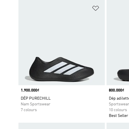
Add to Wishlis
Price
1.900.000₫
Price
800.000₫
DÉP PURECHILL
Dép adilet
Nam Sportswear
Sportswea
7 colours
10 colours
Best Seller