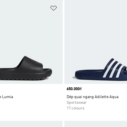
t
Add to Wishlist
Price
650.000₫
te Lumia
Dép quai ngang Adilette Aqua
r
Sportswear
17 colours