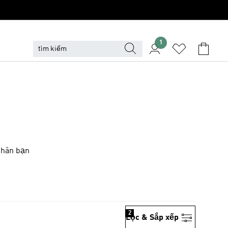
1
 chân bạn
2
Lọc & Sắp xếp