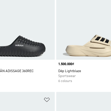
Price
1.500.000₫
ÂN ADISSAGE 360REC
Dép Lightblaze
r
Sportswear
6 colours
t
Add to Wishlist