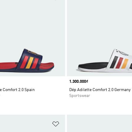
Price
1.300.000₫
e Comfort 2.0 Spain
Dép Adilette Comfort 2.0 Germany
r
Sportswear
t
Add to Wishlist