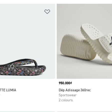
t
Add to Wishlist
Price
950.000₫
TTE LUMIA
Dép Adissage 360rec
r
Sportswear
2 colours