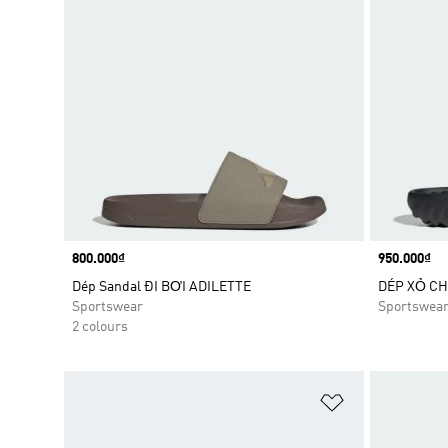
Price
800.000₫
Price
950.000₫
Dép Sandal ĐI BƠI ADILETTE
DÉP XỎ CH
Sportswear
Sportswea
2 colours
Add to Wishlis