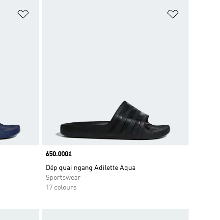
Add to Wishlist
Add to Wish
Price
650.000₫
Dép quai ngang Adilette Aqua
Sportswear
17 colours