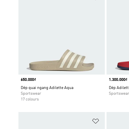
Price
650.000₫
Price
1.300.000₫
Dép quai ngang Adilette Aqua
Dép Adilett
Sportswear
Sportswea
17 colours
Add to Wishlis