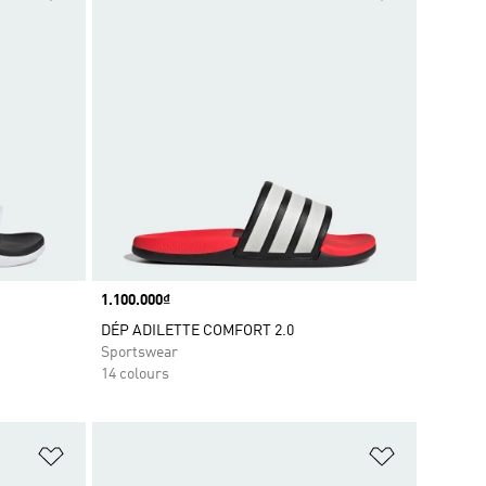
Price
1.100.000₫
DÉP ADILETTE COMFORT 2.0
Sportswear
14 colours
Add to Wishlist
Add to Wish