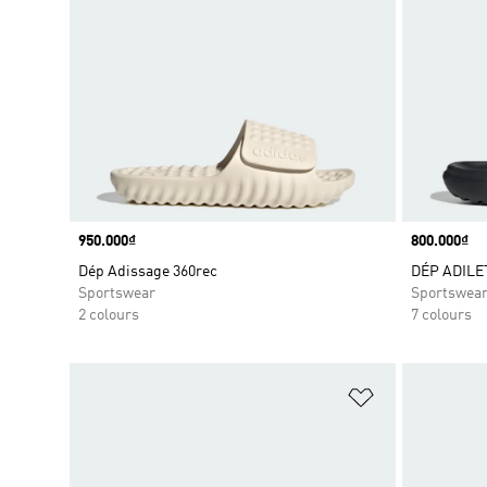
Price
950.000₫
Price
800.000₫
Dép Adissage 360rec
DÉP ADILE
Sportswear
Sportswea
2 colours
7 colours
Add to Wishlis