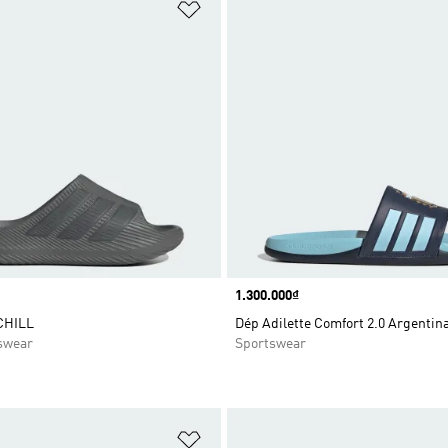
t
Add to Wishlist
Price
1.300.000₫
CHILL
Dép Adilette Comfort 2.0 Argentin
swear
Sportswear
t
Add to Wishlist