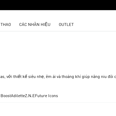
 THAO
CÁC NHÃN HIỆU
OUTLET
as, với thiết kế siêu nhẹ, êm ái và thoáng khí giúp nâng niu đôi
 Boost
Adilette
Z.N.E
Future Icons