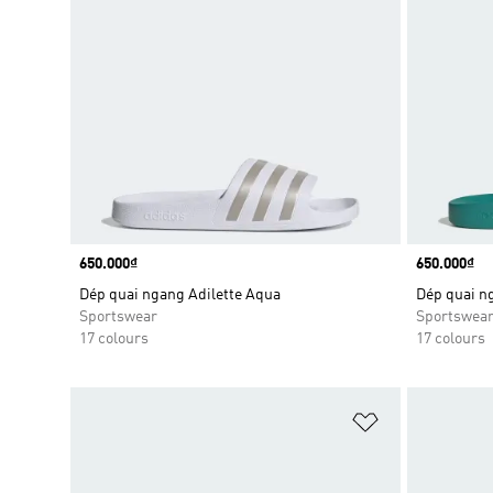
Price
650.000₫
Price
650.000₫
Dép quai ngang Adilette Aqua
Dép quai n
Sportswear
Sportswea
17 colours
17 colours
Add to Wishlis