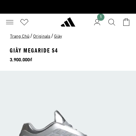
1
/
/
Trang Chủ
Originals
Giày
GIÀY MEGARIDE S4
Giá
3.900.000₫