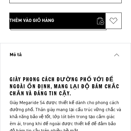
THÊM VÀO GIỎ HÀNG
Mô tả
GIÀY PHONG CÁCH ĐƯỜNG PHỐ VỚI ĐẾ
NGOÀI ỔN ĐỊNH, MANG LẠI ĐỘ BÁM CHẮC
CHẮN VÀ ĐÁNG TIN CẬY.
Giày Megaride S4 được thiết kế dành cho phong cách
đường phố. Thân giày mang lại cấu trúc vững chắc và
khả năng bảo vệ tốt, lớp lót bên trong tạo cảm giác
êm ái, trong khi đế ngoài được thiết kế để đảm bảo
độ bám tin cậy trên nhiều bề mặt.