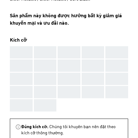
Sản phẩm này không được hưởng bất kỳ giảm giá
khuyến mại và ưu đãi nào.
Kích cỡ
AAA
AAA
AAA
AAA
AAA
AAA
AAA
AAA
AAA
AAA
AAA
AAA
AAA
AAA
AAA
AAA
AAA
AAA
AAA
AAA
AAA
AAA
Đúng kích cỡ.
Chúng tôi khuyên bạn nên đặt theo
kích cỡ thông thường.