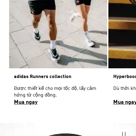
adidas Runners collection
Hyperboos
Được thiết kế cho mọi tốc độ, lấy cảm
Dù thời k
hứng từ cộng đồng.
Mua ngay
Mua nga