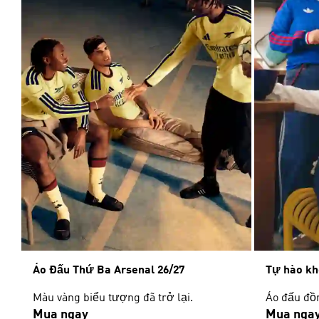
Áo Đấu Thứ Ba Arsenal 26/27
Tự hào kh
Màu vàng biểu tượng đã trở lại.
Áo đấu đồn
Mua ngay
Mua nga