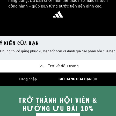
năng động. Dù bạn chơi môn thể thao nào, adidas luôn
đồng hành – giúp bạn từng bước tiến đến đỉnh cao.
Ý KIẾN CỦA BẠN
Chúng tôi cố gắng phục vụ bạn tốt hơn và đánh giá cao phản hồi của bạn
Trở về đầu trang
Đăng nhập
GIỎ HÀNG CỦA BẠN (0)
TRỞ THÀNH HỘI VIÊN &
HƯỞNG ƯU ĐÃI 10%