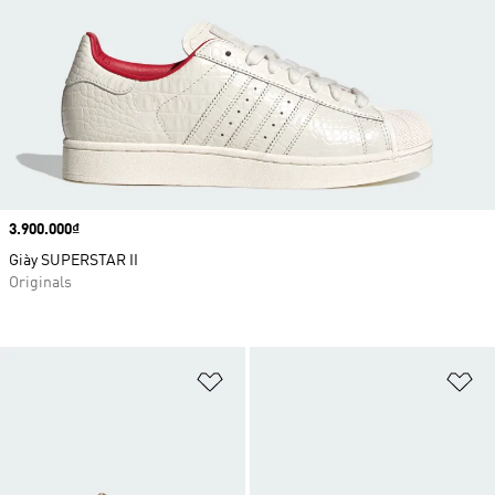
Price
3.900.000₫
Giày SUPERSTAR II
Originals
Add to Wishlist
Ad