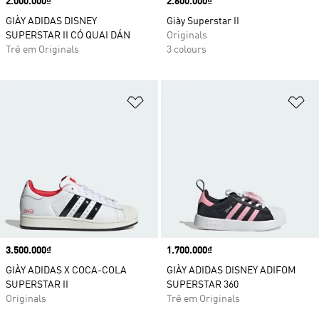
Price
2.000.000₫
Price
2.600.000₫
GIÀY ADIDAS DISNEY
Giày Superstar II
SUPERSTAR II CÓ QUAI DÁN
Originals
Trẻ em Originals
3 colours
Add to Wishlist
Ad
Price
3.500.000₫
Price
1.700.000₫
GIÀY ADIDAS X COCA-COLA
GIÀY ADIDAS DISNEY ADIFOM
SUPERSTAR II
SUPERSTAR 360
Originals
Trẻ em Originals