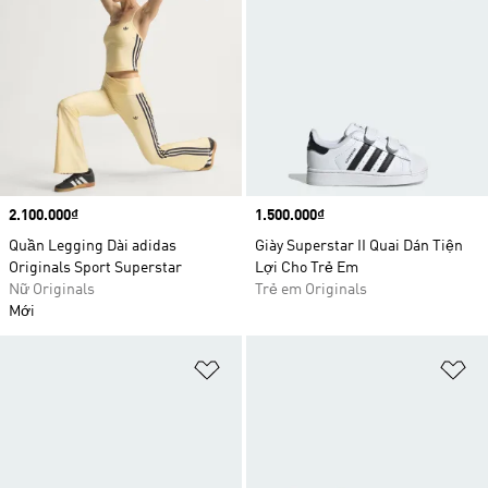
Price
2.100.000₫
Price
1.500.000₫
Quần Legging Dài adidas
Giày Superstar II Quai Dán Tiện
Originals Sport Superstar
Lợi Cho Trẻ Em
Nữ Originals
Trẻ em Originals
Mới
Add to Wishlist
Ad