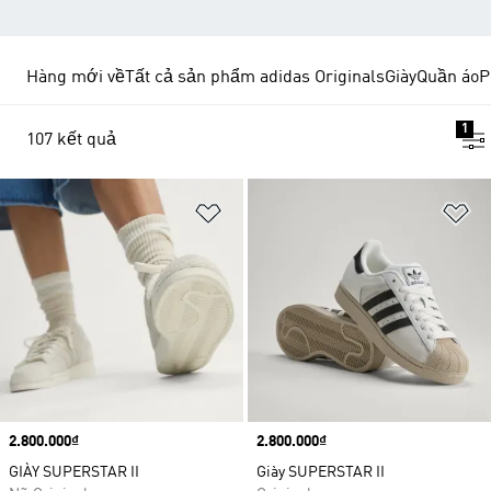
Hàng mới về
Tất cả sản phẩm adidas Originals
Giày
Quần áo
P
1
107 kết quả
Add to Wishlist
Ad
Price
2.800.000₫
Price
2.800.000₫
GIÀY SUPERSTAR II
Giày SUPERSTAR II