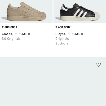
Price
2.600.000₫
Price
2.600.000₫
GIÀY SUPERSTAR II
Giày SUPERSTAR II
Nữ Originals
Originals
2 colours
Ad