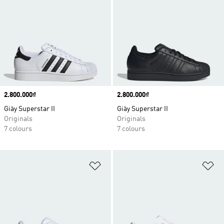
Price
2.800.000₫
Price
2.800.000₫
Giày Superstar II
Giày Superstar II
Originals
Originals
7 colours
7 colours
Add to Wishlist
Ad