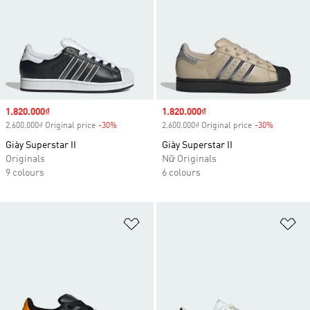
Sale price
1.820.000₫
Sale price
1.820.000₫
2.600.000₫ Original price
-30%
Discount
2.600.000₫ Original price
-30%
Discount
Giày Superstar II
Giày Superstar II
Originals
Nữ Originals
9 colours
6 colours
Add to Wishlist
Ad