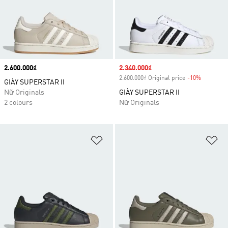
Price
2.600.000₫
Sale price
2.340.000₫
2.600.000₫ Original price
-10%
Discount
GIÀY SUPERSTAR II
Nữ Originals
GIÀY SUPERSTAR II
2 colours
Nữ Originals
Add to Wishlist
Ad