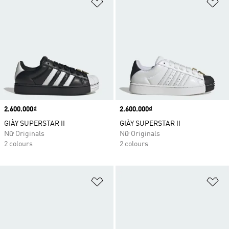
Add to Wishlist
Ad
Price
2.600.000₫
Price
2.600.000₫
GIÀY SUPERSTAR II
GIÀY SUPERSTAR II
Nữ Originals
Nữ Originals
2 colours
2 colours
Add to Wishlist
Ad