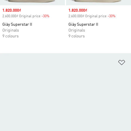
Sale price
1.820.000₫
Sale price
1.820.000₫
2.600.000₫ Original price
-30%
Discount
2.600.000₫ Original price
-30%
Discount
Giày Superstar II
Giày Superstar II
Originals
Originals
9 colours
9 colours
Ad