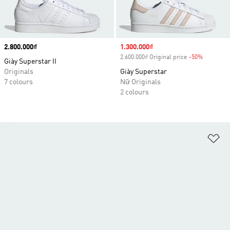
Price
2.800.000₫
Sale price
1.300.000₫
2.600.000₫ Original price
-50%
Discount
Giày Superstar II
Originals
Giày Superstar
7 colours
Nữ Originals
2 colours
Ad