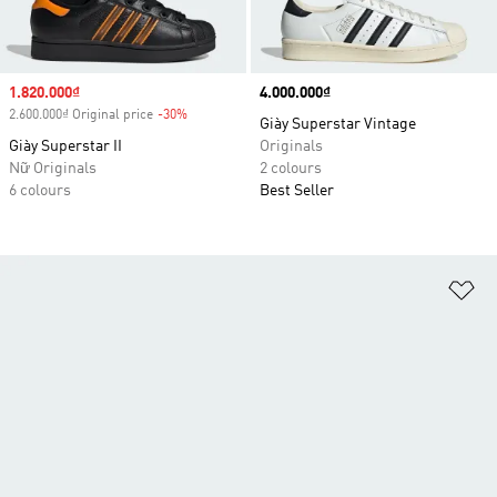
Sale price
1.820.000₫
Price
4.000.000₫
2.600.000₫ Original price
-30%
Discount
Giày Superstar Vintage
Giày Superstar II
Originals
Nữ Originals
2 colours
6 colours
Best Seller
Ad