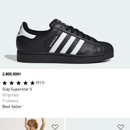
Price
2.800.000₫
(911)
Giày Superstar II
Originals
7 colours
Best Seller
Add to Wishlist
Ad