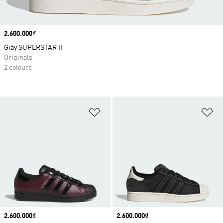
Price
2.600.000₫
Giày SUPERSTAR II
Originals
2 colours
Add to Wishlist
Ad
Price
2.600.000₫
Price
2.600.000₫