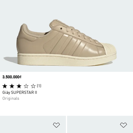
Price
3.500.000₫
(1)
Giày SUPERSTAR II
Originals
Add to Wishlist
Ad