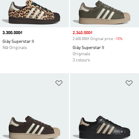
Price
3.300.000₫
Sale price
2.340.000₫
2.600.000₫ Original price
-10%
Discount
Giày Superstar II
Nữ Originals
Giày Superstar II
Originals
3 colours
Add to Wishlist
Ad