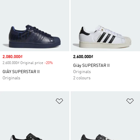
Sale price
2.080.000₫
Price
2.600.000₫
2.600.000₫ Original price
-20%
Discount
Giày SUPERSTAR II
GIÀY SUPERSTAR II
Originals
Originals
2 colours
Add to Wishlist
Ad