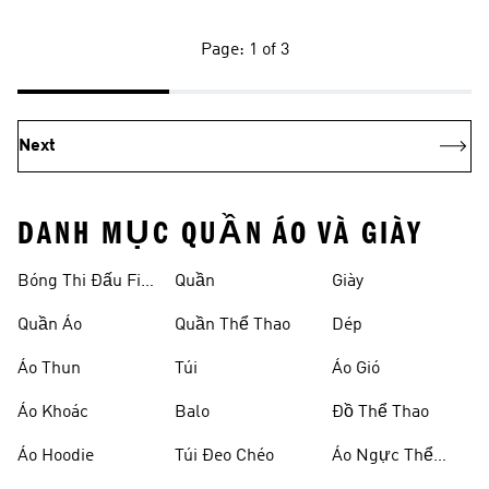
Page: 1 of 3
Next
DANH MỤC QUẦN ÁO VÀ GIÀY
Bóng Thi Đấu Fifa
Quần
Giày
World Cup 26™
Quần Áo
Quần Thể Thao
Dép
Áo Thun
Túi
Áo Gió
Áo Khoác
Balo
Đồ Thể Thao
Áo Hoodie
Túi Đeo Chéo
Áo Ngực Thể
Thao