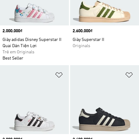
Price
2.000.000₫
Price
2.600.000₫
Giày adidas Disney Superstar II
Giày Superstar II
Quai Dán Tiện Lợi
Originals
Trẻ em Originals
Best Seller
Add to Wishlist
Ad