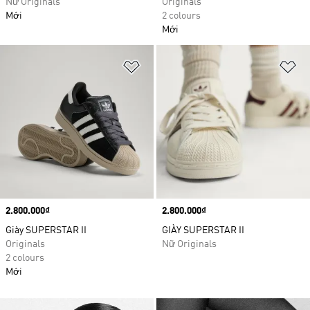
Nữ Originals
Originals
Mới
2 colours
Mới
Add to Wishlist
Ad
Price
2.800.000₫
Price
2.800.000₫
Giày SUPERSTAR II
GIÀY SUPERSTAR II
Originals
Nữ Originals
2 colours
Mới