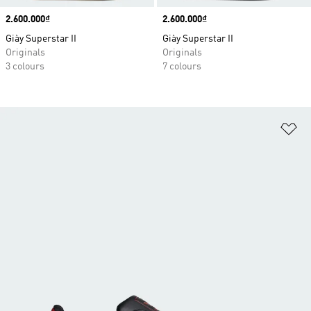
Price
2.600.000₫
Price
2.600.000₫
Giày Superstar II
Giày Superstar II
Originals
Originals
3 colours
7 colours
Ad