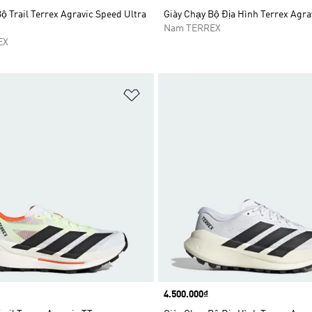
ộ Trail Terrex Agravic Speed Ultra
Giày Chạy Bộ Địa Hình Terrex Agra
Nam TERREX
EX
t
Add to Wishlist
Price
4.500.000₫