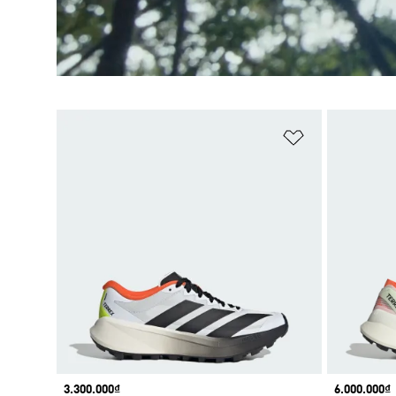
Add to Wishlis
Price
3.300.000₫
Price
6.000.000₫