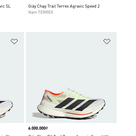
vic SL
Giày Chạy Trail Terrex Agravic Speed 2
Nam TERREX
Add to Wishlist
Add to Wish
Price
6.000.000₫