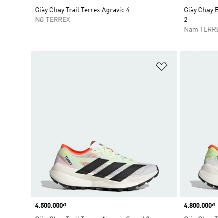
Giày Chạy Trail Terrex Agravic 4
Giày Chạy B
Nữ TERREX
2
Nam TERR
Add to Wishlis
Price
4.500.000₫
Price
4.800.000₫