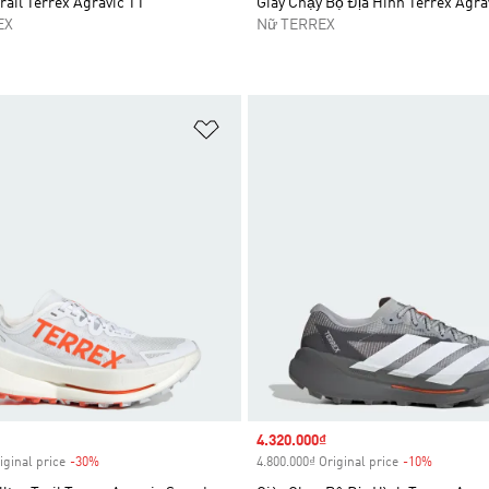
rail Terrex Agravic TT
Giày Chạy Bộ Địa Hình Terrex Agra
EX
Nữ TERREX
t
Add to Wishlist
Sale price
4.320.000₫
iginal price
-30%
Discount
4.800.000₫ Original price
-10%
Discount