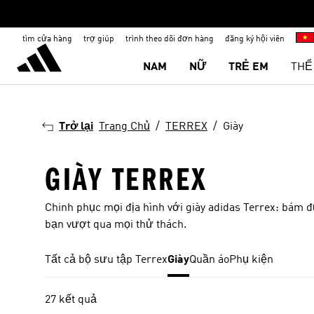
tìm cửa hàng
trợ giúp
trình theo dõi đơn hàng
đăng ký hội viên
NAM
NỮ
TRẺ EM
THỂ
Trở lại
Trang Chủ
TERREX
Giày
GIÀY TERREX
Chinh phục mọi địa hình với giày adidas Terrex: bám đ
bạn vượt qua mọi thử thách.
Tất cả bộ sưu tập Terrex
Giày
Quần áo
Phụ kiện
27 kết quả