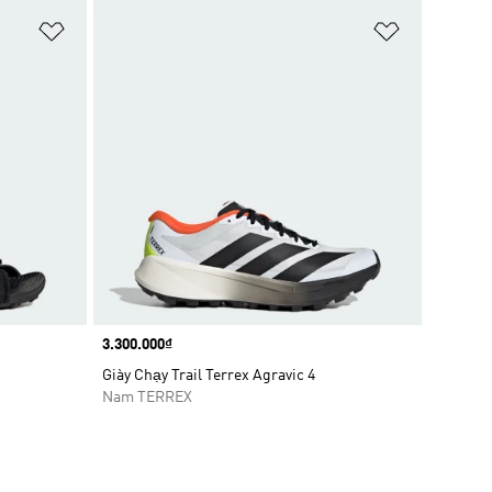
Add to Wishlist
Add to Wish
Price
3.300.000₫
Giày Chạy Trail Terrex Agravic 4
Nam TERREX