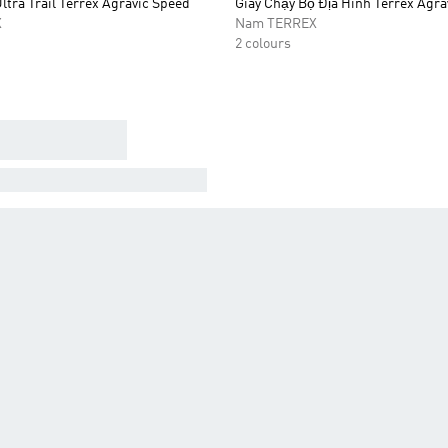
ltra Trail Terrex Agravic Speed
Giày Chạy Bộ Địa Hình Terrex Agra
X
Nam TERREX
2 colours