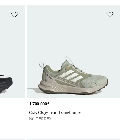
Add to Wishlist
Add to Wish
Price
1.700.000₫
Giày Chạy Trail Tracefinder
Nữ TERREX