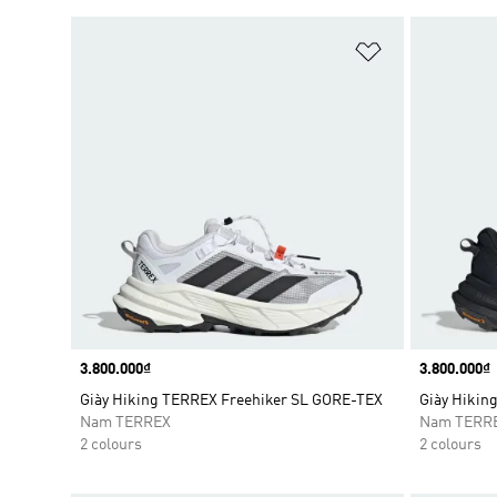
Add to Wishlis
Price
3.800.000₫
Price
3.800.000₫
Giày Hiking TERREX Freehiker SL GORE-TEX
Giày Hikin
Nam TERREX
Nam TERR
2 colours
2 colours