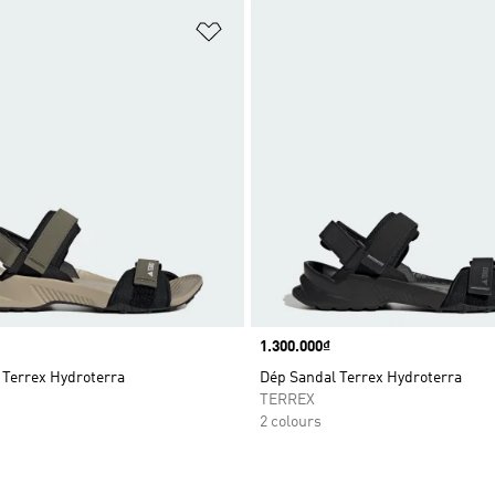
t
Add to Wishlist
Price
1.300.000₫
 Terrex Hydroterra
Dép Sandal Terrex Hydroterra
TERREX
2 colours