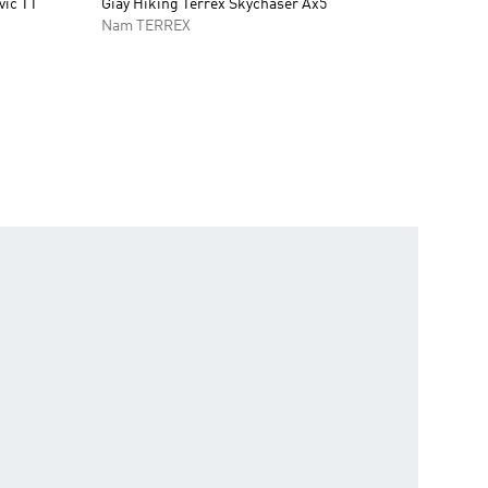
vic TT
Giày Hiking Terrex Skychaser Ax5
Nam TERREX