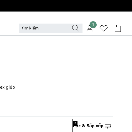
1
rex giúp
2
Lọc & Sắp xếp