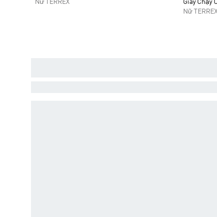
Nữ TERREX
Giày Chạy U
Nữ TERRE