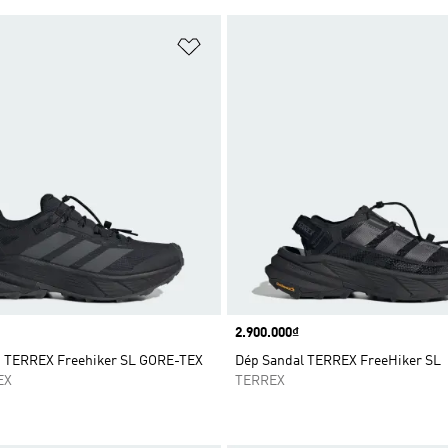
t
Add to Wishlist
Price
2.900.000₫
g TERREX Freehiker SL GORE-TEX
Dép Sandal TERREX FreeHiker SL
EX
TERREX