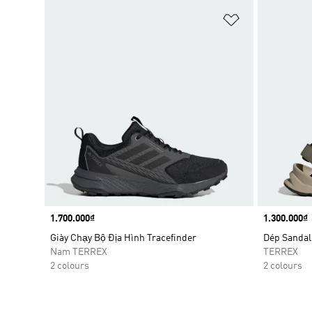
Add to Wishlis
Price
1.700.000₫
Price
1.300.000₫
Giày Chạy Bộ Địa Hình Tracefinder
Dép Sandal
Nam TERREX
TERREX
2 colours
2 colours