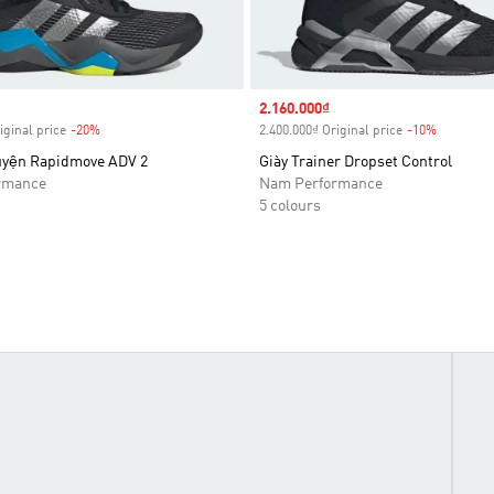
Sale price
2.160.000₫
iginal price
-20%
Discount
2.400.000₫ Original price
-10%
Discount
uyện Rapidmove ADV 2
Giày Trainer Dropset Control
rmance
Nam Performance
5 colours
 NÀO PHÙ HỢP VỚI BẠN?