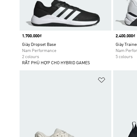
Price
1.700.000₫
Price
2.400.000₫
Giày Dropset Base
Giày Traine
Nam Performance
Nam Perfo
2 colours
5 colours
RẤT PHÙ HỢP CHO HYBRID GAMES
Add to Wishlis