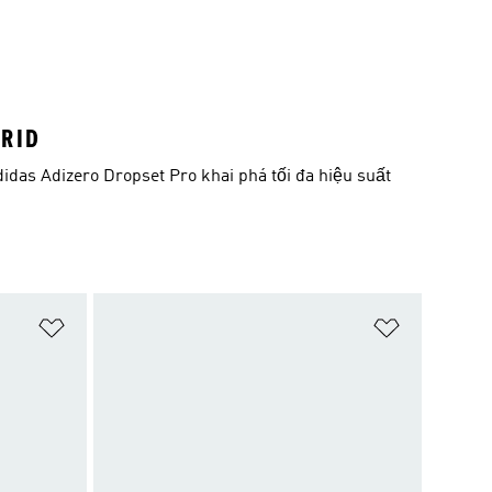
RID
didas Adizero Dropset Pro khai phá tối đa hiệu suất
Add to Wishlist
Add to Wish