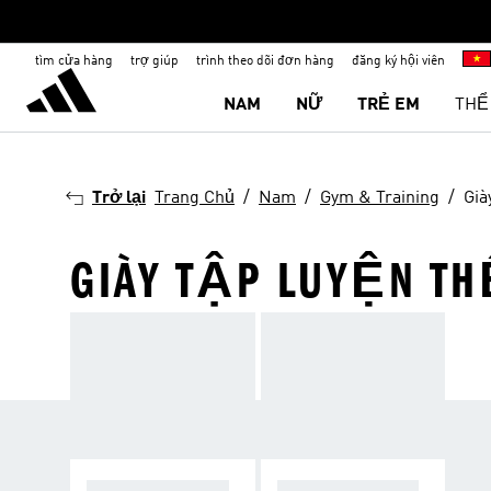
tìm cửa hàng
trợ giúp
trình theo dõi đơn hàng
đăng ký hội viên
NAM
NỮ
TRẺ EM
THỂ
Trở lại
Trang Chủ
Nam
Gym & Training
Già
GIÀY TẬP LUYỆN TH
RÈN LUYỆN THỂ
TẬP LUYỆN KẾT