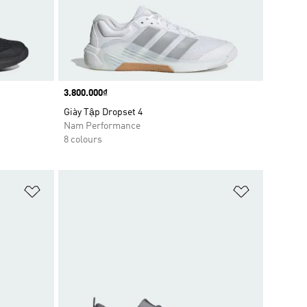
Price
3.800.000₫
Giày Tập Dropset 4
Nam Performance
8 colours
Add to Wishlist
Add to Wish