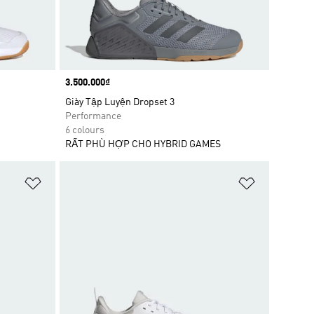
Price
3.500.000₫
Giày Tập Luyện Dropset 3
Performance
6 colours
RẤT PHÙ HỢP CHO HYBRID GAMES
Add to Wishlist
Add to Wish