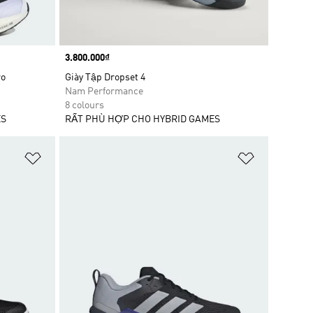
Price
3.800.000₫
ro
Giày Tập Dropset 4
Nam Performance
8 colours
ES
RẤT PHÙ HỢP CHO HYBRID GAMES
Add to Wishlist
Add to Wish