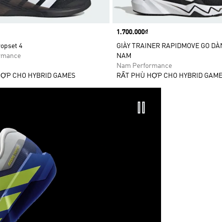
Price
1.700.000₫
opset 4
GIÀY TRAINER RAPIDMOVE GO D
rmance
NAM
Nam Performance
HỢP CHO HYBRID GAMES
RẤT PHÙ HỢP CHO HYBRID GAM