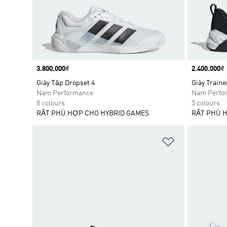
Price
3.800.000₫
Price
2.400.000₫
Giày Tập Dropset 4
Giày Traine
Nam Performance
Nam Perfo
8 colours
5 colours
RẤT PHÙ HỢP CHO HYBRID GAMES
RẤT PHÙ 
Add to Wishlis