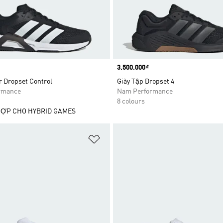
Price
3.500.000₫
r Dropset Control
Giày Tập Dropset 4
rmance
Nam Performance
8 colours
HỢP CHO HYBRID GAMES
t
Add to Wishlist