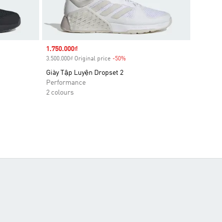
Sale price
1.750.000₫
3.500.000₫ Original price
-50%
Discount
Giày Tập Luyện Dropset 2
Performance
2 colours