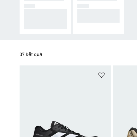
LỰC
HỢP
Sinh ra cho sức mạ
Trọn tốc độ. Dốc to
nh. Tạo nên để bứt
àn lực.
phá.
37 kết quả
Add to Wishlis