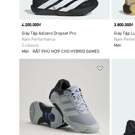
Price
4.200.000₫
Price
3.800.000₫
Giày Tập Adizero Dropset Pro
Giày Tập L
Nam Performance
Nam Perfo
2 colours
Mới
Mới
RẤT PHÙ HỢP CHO HYBRID GAMES
Add to Wishlis