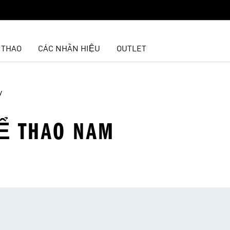
 THAO
CÁC NHÃN HIỆU
OUTLET
y
Ể THAO NAM