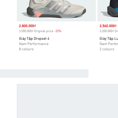
Sale price
2.800.000₫
Sale price
2.560.000₫
3.500.000₫ Original price
-20%
Discount
3.200.000₫ Or
Giày Tập Dropset 4
Giày Tập L
Nam Performance
Nam Perfo
8 colours
2 colours
ĐÔI GIÀY TẬP LUYỆN ADIDAS