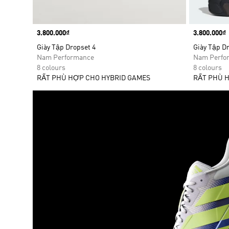
Price
3.800.000₫
Price
3.800.000₫
Giày Tập Dropset 4
Giày Tập Dr
Nam Performance
Nam Perfo
8 colours
8 colours
RẤT PHÙ HỢP CHO HYBRID GAMES
RẤT PHÙ 