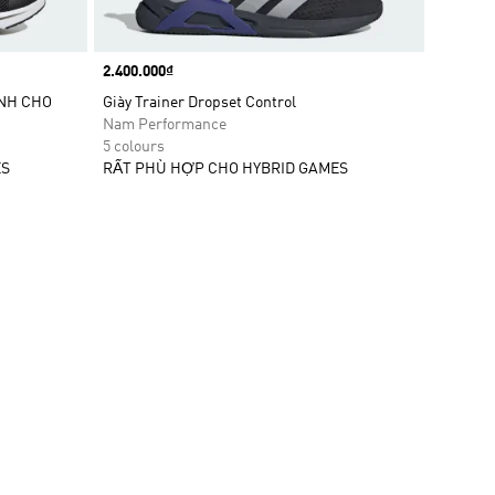
Price
2.400.000₫
ÀNH CHO
Giày Trainer Dropset Control
Nam Performance
5 colours
ES
RẤT PHÙ HỢP CHO HYBRID GAMES