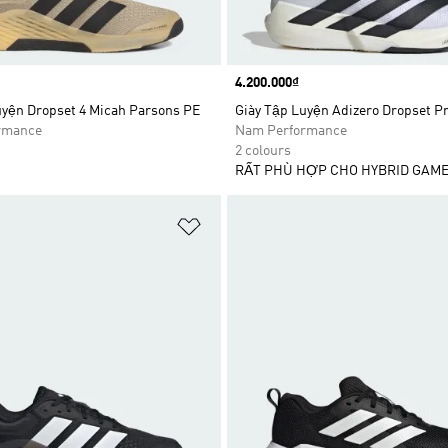
Price
4.200.000₫
uyện Dropset 4 Micah Parsons PE
Giày Tập Luyện Adizero Dropset P
rmance
Nam Performance
2 colours
RẤT PHÙ HỢP CHO HYBRID GAM
t
Add to Wishlist