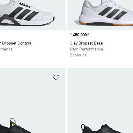
Price
1.450.000₫
r Dropset Control
Giày Dropset Base
rmance
Nam Performance
2 colours
t
Add to Wishlist