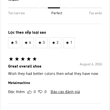
Too narrow
Perfect
Too wide
Lọc theo xếp loại sao
5
4
3
2
1
August 6, 2026
Great overall shoe
Wish they had better colors then what they have now
Metalmachine
Đọc thêm
0
0
Báo cáo đánh giá