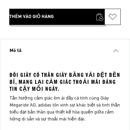
THÊM VÀO GIỎ HÀNG
Mô tả
ĐÔI GIÀY CÓ THÂN GIÀY BẰNG VẢI DỆT BỀN
BỈ, MANG LẠI CẢM GIÁC THOẢI MÁI ĐÁNG
TIN CẬY MỖI NGÀY.
Tận hưởng cảm giác êm ái đầy cá tính cùng Giày
Megaride AG. adidas tôn vinh sự khác biệt và tinh thần
biểu đạt bản thân qua thiết kế hòa quyện giữa cảm
hứng di sản và sự thoải mái hiện đại.