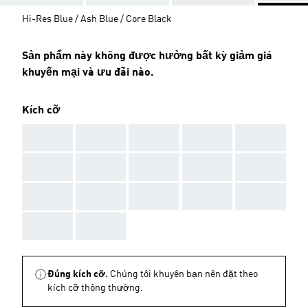
Hi-Res Blue / Ash Blue / Core Black
Sản phẩm này không được hưởng bất kỳ giảm giá
khuyến mại và ưu đãi nào.
Kích cỡ
AAA
AAA
AAA
AAA
AAA
AAA
AAA
AAA
AAA
AAA
AAA
AAA
AAA
AAA
AAA
AAA
AAA
Đúng kích cỡ.
Chúng tôi khuyên bạn nên đặt theo
kích cỡ thông thường.