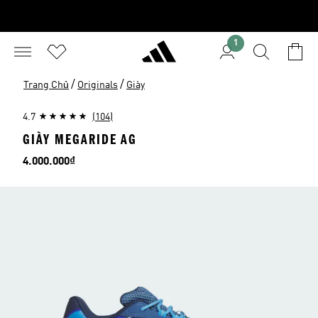
1
/
/
Trang Chủ
Originals
Giày
4.7
(104)
GIÀY MEGARIDE AG
Giá
4.000.000₫