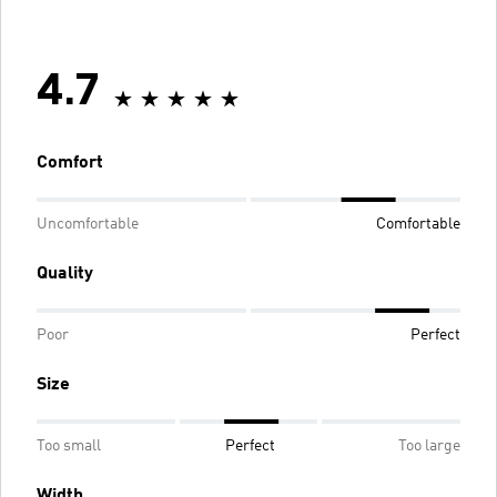
4.7
Comfort
Uncomfortable
Comfortable
Quality
Poor
Perfect
Size
Too small
Perfect
Too large
Width