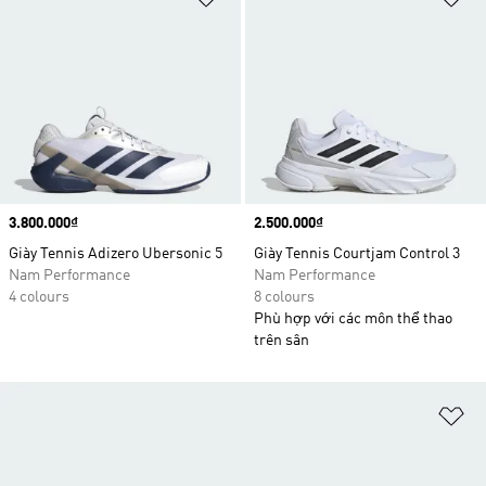
Price
3.800.000₫
Price
2.500.000₫
Giày Tennis Adizero Ubersonic 5
Giày Tennis Courtjam Control 3
Nam Performance
Nam Performance
4 colours
8 colours
Phù hợp với các môn thể thao
trên sân
Ad