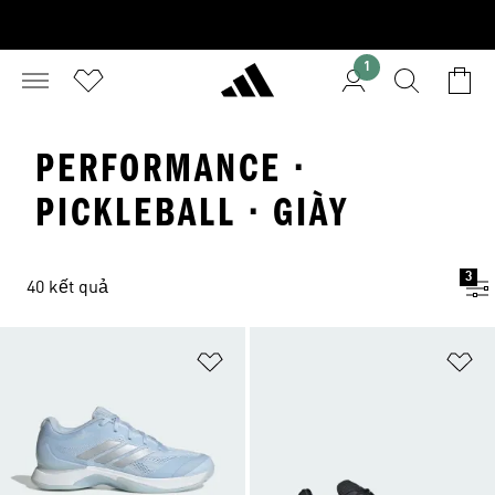
1
PERFORMANCE ·
PICKLEBALL · GIÀY
3
40 kết quả
Add to Wishlist
Ad