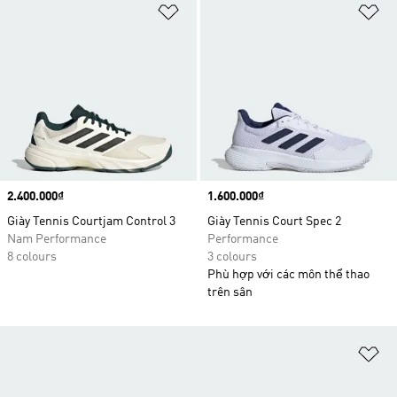
Add to Wishlist
Ad
Price
2.400.000₫
Price
1.600.000₫
Giày Tennis Courtjam Control 3
Giày Tennis Court Spec 2
Nam Performance
Performance
8 colours
3 colours
Phù hợp với các môn thể thao
trên sân
Ad