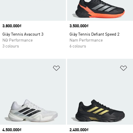
Price
3.800.000₫
Price
3.500.000₫
Giày Tennis Avacourt 3
Giày Tennis Defiant Speed 2
Nữ Performance
Nam Performance
3 colours
6 colours
Add to Wishlist
Ad
Price
4.500.000₫
Price
2.400.000₫