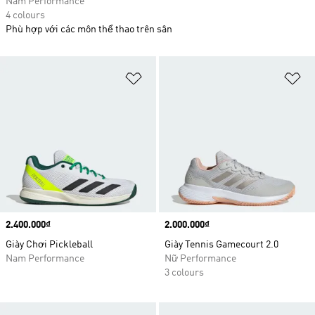
Nam Performance
4 colours
Phù hợp với các môn thể thao trên sân
Add to Wishlist
Ad
Price
2.400.000₫
Price
2.000.000₫
Giày Chơi Pickleball
Giày Tennis Gamecourt 2.0
Nam Performance
Nữ Performance
3 colours