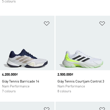
5 colours
Add to Wishlist
Ad
Price
4.200.000₫
Price
2.500.000₫
Giày Tennis Barricade 14
Giày Tennis Courtjam Control 3
Nam Performance
Nam Performance
7 colours
8 colours
Add to Wishlist
Ad