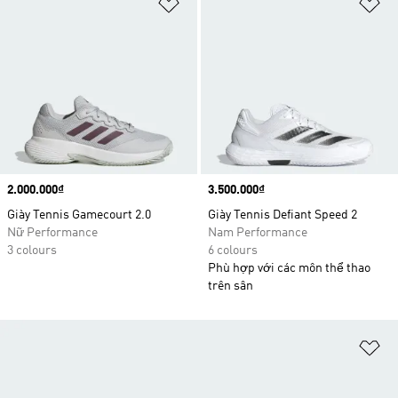
Add to Wishlist
Ad
Price
2.000.000₫
Price
3.500.000₫
Giày Tennis Gamecourt 2.0
Giày Tennis Defiant Speed 2
Nữ Performance
Nam Performance
3 colours
6 colours
Phù hợp với các môn thể thao
trên sân
Ad