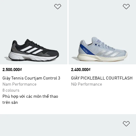
Add to Wishlist
Ad
Price
2.500.000₫
Price
2.400.000₫
Giày Tennis Courtjam Control 3
GIÀY PICKLEBALL COURTFLASH
Nam Performance
Nữ Performance
8 colours
Phù hợp với các môn thể thao
trên sân
Ad