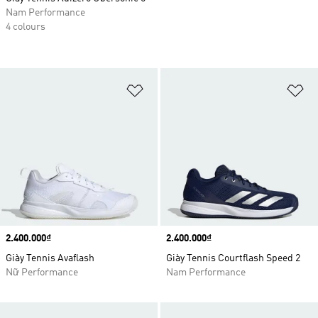
Nam Performance
4 colours
Add to Wishlist
Ad
Price
2.400.000₫
Price
2.400.000₫
Giày Tennis Avaflash
Giày Tennis Courtflash Speed 2
Nữ Performance
Nam Performance