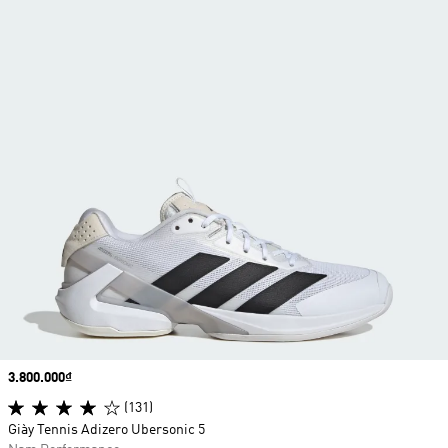
Price
3.800.000₫
(131)
Giày Tennis Adizero Ubersonic 5