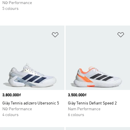
Nữ Performance
5 colours
Add to Wishlist
Ad
Price
3.800.000₫
Price
3.500.000₫
Giày Tennis adizero Ubersonic 5
Giày Tennis Defiant Speed 2
Nữ Performance
Nam Performance
4 colours
6 colours