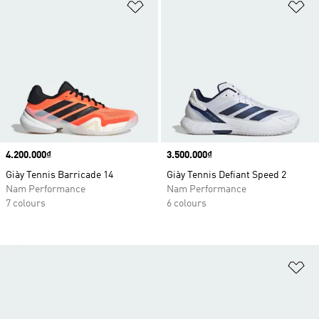
Add to Wishlist
Ad
Price
4.200.000₫
Price
3.500.000₫
Giày Tennis Barricade 14
Giày Tennis Defiant Speed 2
Nam Performance
Nam Performance
7 colours
6 colours
Ad