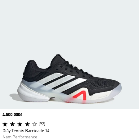
Price
4.500.000₫
(92)
Giày Tennis Barricade 14
Nam Performance