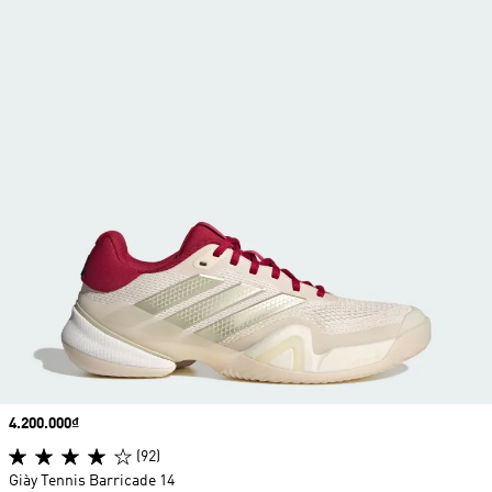
Price
4.200.000₫
(92)
Giày Tennis Barricade 14