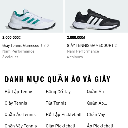
Price
2.000.000₫
Price
2.000.000₫
Giày Tennis Gamecourt 2.0
GIÀY TENNIS GAMECOURT 2
Nam Performance
Nam Performance
3 colours
4 colours
DANH MỤC QUẦN ÁO VÀ GIÀY
Bộ Tập Tennis
Băng Cổ Tay
Quần Áo
Tennis
Pickleball Nữ
Giày Tennis
Tất Tennis
Quần Áo
Pickleball Nam
Quần Áo Tennis
Bộ Tập Pickleball
Chân Váy
Pickleball
Chân Váy Tennis
Giày Pickleball
Áo Pickleball