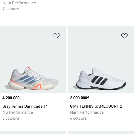
Nam Performance
7 colours
Add to Wishlist
Ad
Price
4.200.000₫
Price
2.000.000₫
Giày Tennis Barricade 14
GIÀY TENNIS GAMECOURT 2
Nữ Performance
Nam Performance
5 colours
4 colours