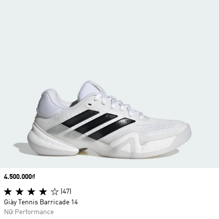
Price
4.500.000₫
(47)
Giày Tennis Barricade 14
Nữ Performance