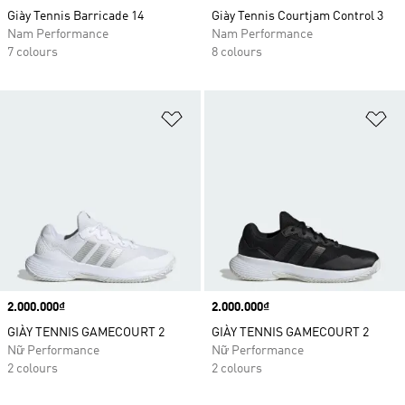
Giày Tennis Barricade 14
Giày Tennis Courtjam Control 3
Nam Performance
Nam Performance
7 colours
8 colours
Add to Wishlist
Ad
Price
2.000.000₫
Price
2.000.000₫
GIÀY TENNIS GAMECOURT 2
GIÀY TENNIS GAMECOURT 2
Nữ Performance
Nữ Performance
2 colours
2 colours