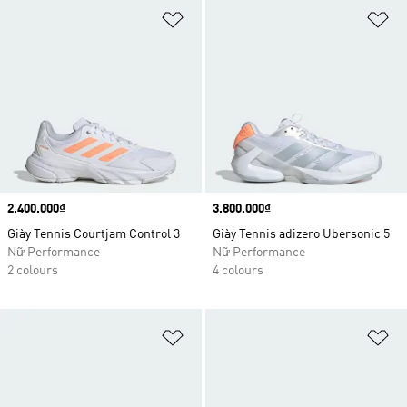
Add to Wishlist
Ad
Price
2.400.000₫
Price
3.800.000₫
Giày Tennis Courtjam Control 3
Giày Tennis adizero Ubersonic 5
Nữ Performance
Nữ Performance
2 colours
4 colours
Add to Wishlist
Ad