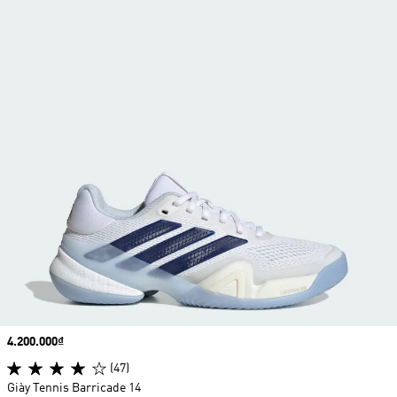
Price
4.200.000₫
(47)
Giày Tennis Barricade 14