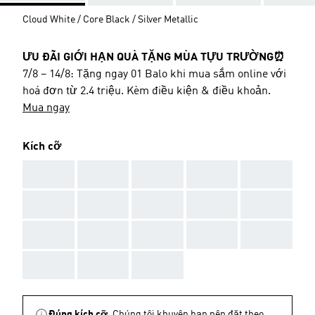
Cloud White / Core Black / Silver Metallic
ƯU ĐÃI GIỚI HẠN QUÀ TẶNG MÙA TỰU TRƯỜNG⏰
7/8 – 14/8: Tặng ngay 01 Balo khi mua sắm online với
hoá đơn từ 2.4 triệu. Kèm điều kiện & điều khoản.
Mua ngay
Kích cỡ
AAA
AAA
AAA
AAA
AAA
AAA
AAA
AAA
AAA
AAA
AAA
AAA
AAA
AAA
AAA
AAA
AAA
AAA
Đúng kích cỡ.
Chúng tôi khuyên bạn nên đặt theo