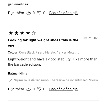
gabionadidas
Đọc thêm
0
0
Báo cáo đánh giá
July 29, 2026
Looking for light weight shoes this is the
one
Colour:
Core Black / Zero Metalic / Silver Metallic
Light weight and have a good stability i like more than
the barcade edition.
BatmanNinja
Người mua đã xác minh
bazaarvoice.incentivizedReview
Đọc thêm
0
0
Báo cáo đánh giá