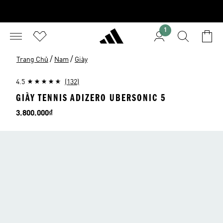
1
/
/
Trang Chủ
Nam
Giày
4.5
(132)
GIÀY TENNIS ADIZERO UBERSONIC 5
Giá
3.800.000₫