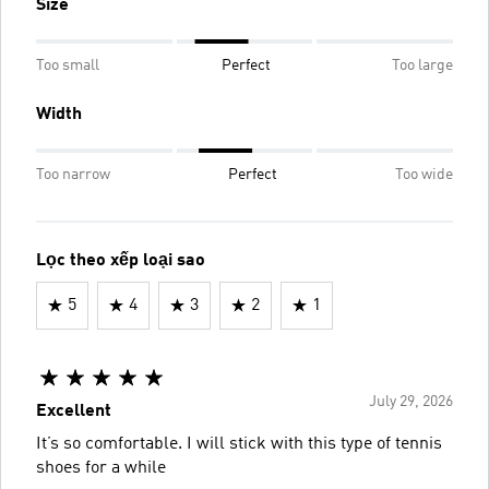
Size
Too small
Perfect
Too large
Width
Too narrow
Perfect
Too wide
Lọc theo xếp loại sao
5
4
3
2
1
July 29, 2026
Excellent
It’s so comfortable. I will stick with this type of tennis
shoes for a while