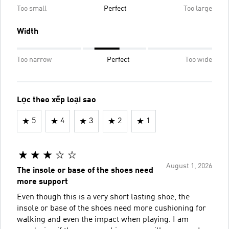
Too small
Perfect
Too large
Width
Too narrow
Perfect
Too wide
Lọc theo xếp loại sao
5
4
3
2
1
August 1, 2026
The insole or base of the shoes need
more support
Even though this is a very short lasting shoe, the
insole or base of the shoes need more cushioning for
walking and even the impact when playing. I am