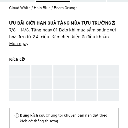
Cloud White / Halo Blue / Beam Orange
ƯU ĐÃI GIỚI HẠN QUÀ TẶNG MÙA TỰU TRƯỜNG⏰
7/8 – 14/8: Tặng ngay 01 Balo khi mua sắm online với
hoá đơn từ 2.4 triệu. Kèm điều kiện & điều khoản.
Mua ngay
Kích cỡ
AAA
AAA
AAA
AAA
AAA
AAA
AAA
AAA
AAA
AAA
AAA
AAA
AAA
AAA
AAA
Đúng kích cỡ.
Chúng tôi khuyên bạn nên đặt theo
kích cỡ thông thường.