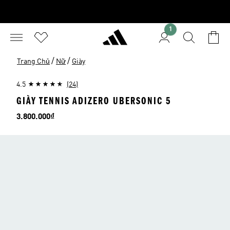
1
/
/
Trang Chủ
Nữ
Giày
4.5
(24)
GIÀY TENNIS ADIZERO UBERSONIC 5
Giá
3.800.000₫