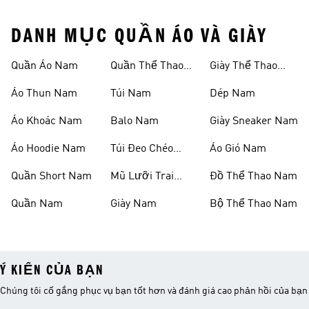
DANH MỤC QUẦN ÁO VÀ GIÀY
Quần Áo Nam
Quần Thể Thao
Giày Thể Thao
Nam
Nam
Áo Thun Nam
Túi Nam
Dép Nam
Áo Khoác Nam
Balo Nam
Giày Sneaker Nam
Áo Hoodie Nam
Túi Đeo Chéo
Áo Gió Nam
Nam
Quần Short Nam
Mũ Lưỡi Trai
Đồ Thể Thao Nam
Nam
Quần Nam
Giày Nam
Bộ Thể Thao Nam
Ý KIẾN CỦA BẠN
Chúng tôi cố gắng phục vụ bạn tốt hơn và đánh giá cao phản hồi của bạn