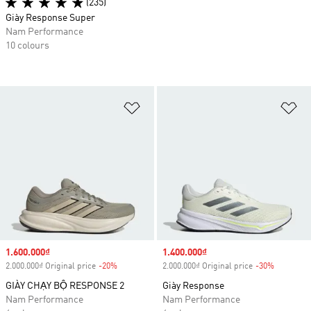
(235)
Giày Response Super
Nam Performance
10 colours
Add to Wishlist
Ad
Sale price
1.600.000₫
Sale price
1.400.000₫
2.000.000₫ Original price
-20%
Discount
2.000.000₫ Original price
-30%
Discount
GIÀY CHẠY BỘ RESPONSE 2
Giày Response
Nam Performance
Nam Performance