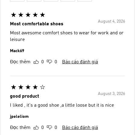
August 4, 2026
Most comfortable shoes
Most awesome comfort shoes to wear for work and or
leisure
Mack69
Đọc thêm
0
0
Báo cáo đánh giá
August 3, 2026
good product
I liked , it's a good shoe ,a little loose but it is nice
jpeleliom
Đọc thêm
0
0
Báo cáo đánh giá