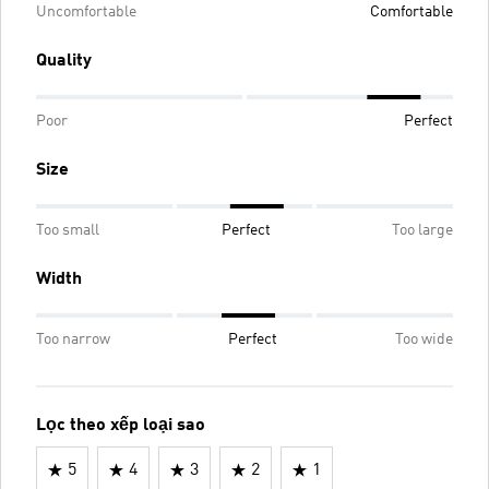
Uncomfortable
Comfortable
Quality
Poor
Perfect
Size
Too small
Perfect
Too large
Width
Too narrow
Perfect
Too wide
Lọc theo xếp loại sao
5
4
3
2
1