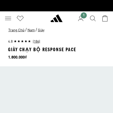
1
/
/
Trang Chủ
Nam
Giày
4.8
(186)
GIÀY CHẠY BỘ RESPONSE PACE
Giá
1.800.000₫