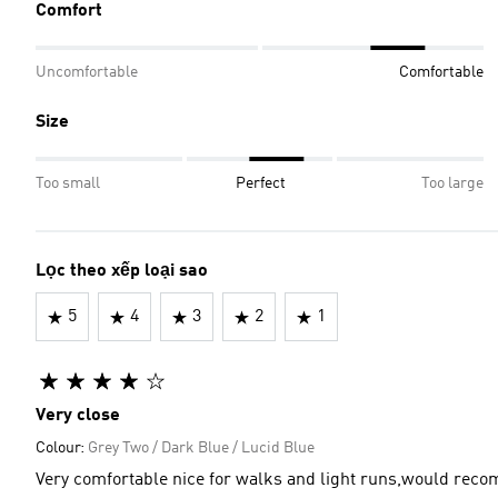
Comfort
Uncomfortable
Comfortable
Size
Too small
Perfect
Too large
Lọc theo xếp loại sao
5
4
3
2
1
Very close
Colour:
Grey Two / Dark Blue / Lucid Blue
Very comfortable nice for walks and light runs,would re