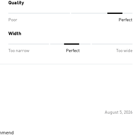
Quality
Poor
Perfect
Width
Too narrow
Perfect
Too wide
August 5, 2026
commend