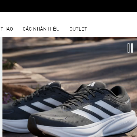
 THAO
CÁC NHÃN HIỆU
OUTLET