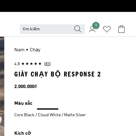
1
Nam • Chạy
4.8
(85)
GIÀY CHẠY BỘ RESPONSE 2
Giá
2.000.000₫
Màu sắc
Core Black / Cloud White / Matte Silver
Kích cỡ