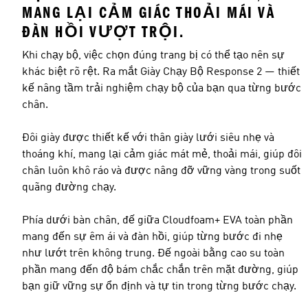
MANG LẠI CẢM GIÁC THOẢI MÁI VÀ
ĐÀN HỒI VƯỢT TRỘI.
Khi chạy bộ, việc chọn đúng trang bị có thể tạo nên sự
khác biệt rõ rệt. Ra mắt Giày Chạy Bộ Response 2 — thiết
kế nâng tầm trải nghiệm chạy bộ của bạn qua từng bước
chân.
Đôi giày được thiết kế với thân giày lưới siêu nhẹ và
thoáng khí, mang lại cảm giác mát mẻ, thoải mái, giúp đôi
chân luôn khô ráo và được nâng đỡ vững vàng trong suốt
quãng đường chạy.
Phía dưới bàn chân, đế giữa Cloudfoam+ EVA toàn phần
mang đến sự êm ái và đàn hồi, giúp từng bước đi nhẹ
như lướt trên không trung. Đế ngoài bằng cao su toàn
phần mang đến độ bám chắc chắn trên mặt đường, giúp
bạn giữ vững sự ổn định và tự tin trong từng bước chạy.