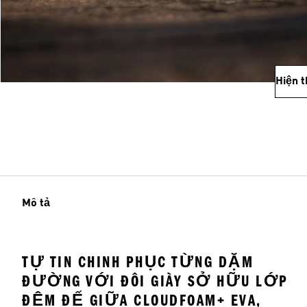
Hiện 
Mô tả
TỰ TIN CHINH PHỤC TỪNG DẶM
ĐƯỜNG VỚI ĐÔI GIÀY SỞ HỮU LỚP
ĐỆM ĐẾ GIỮA CLOUDFOAM+ EVA,