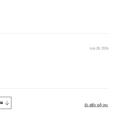
July 28, 2026
iá
Đi đến bộ lọc