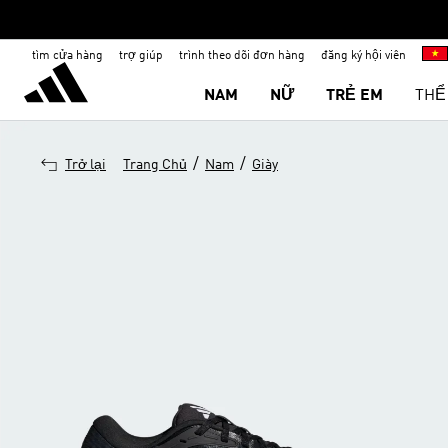
tìm cửa hàng
trợ giúp
trình theo dõi đơn hàng
đăng ký hội viên
NAM
NỮ
TRẺ EM
THỂ
/
/
Trở lại
Trang Chủ
Nam
Giày