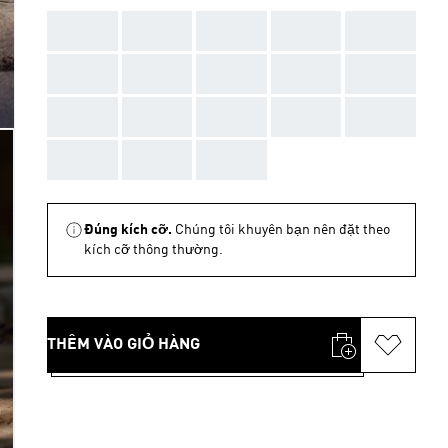
AAA
AAA
AAA
AAA
AAA
AAA
AAA
AAA
AAA
AAA
AAA
AAA
AAA
AAA
AAA
AAA
AAA
AAA
Đúng kích cỡ.
Chúng tôi khuyên bạn nên đặt theo
kích cỡ thông thường.
THÊM VÀO GIỎ HÀNG