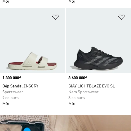
Mới
Mới
Add to Wishlist
Ad
Price
1.300.000₫
Price
3.600.000₫
Dép Sandal ZNSORY
GIÀY LIGHTBLAZE EVO SL
Sportswear
Nam Sportswear
9 colours
3 colours
Mới
Mới