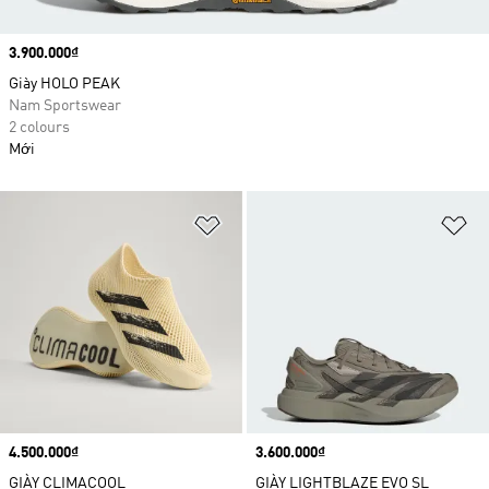
Price
3.900.000₫
Giày HOLO PEAK
Nam Sportswear
2 colours
Mới
Add to Wishlist
Ad
Price
4.500.000₫
Price
3.600.000₫
GIÀY CLIMACOOL
GIÀY LIGHTBLAZE EVO SL