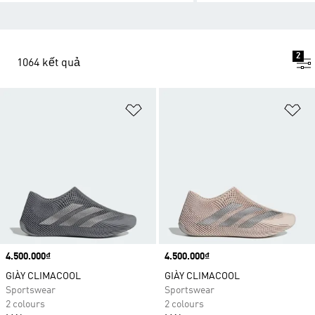
2
1064 kết quả
Add to Wishlist
Ad
Price
4.500.000₫
Price
4.500.000₫
GIÀY CLIMACOOL
GIÀY CLIMACOOL
Sportswear
Sportswear
2 colours
2 colours