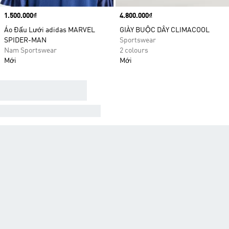
Price
1.500.000₫
Price
4.800.000₫
Áo Đấu Lưới adidas MARVEL
GIÀY BUỘC DÂY CLIMACOOL
SPIDER-MAN
Sportswear
Nam Sportswear
2 colours
Mới
Mới