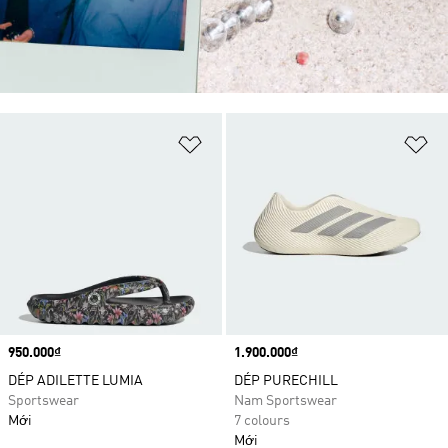
Add to Wishlist
Ad
Price
950.000₫
Price
1.900.000₫
DÉP ADILETTE LUMIA
DÉP PURECHILL
Sportswear
Nam Sportswear
Mới
7 colours
Mới