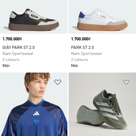
Price
1.700.000₫
Price
1.700.000₫
GIÀY PARK ST 2.0
PARK ST 2.0
Nam Sportswear
Nam Sportswear
2 colours
2 colours
Mới
Mới
Add to Wishlist
Ad