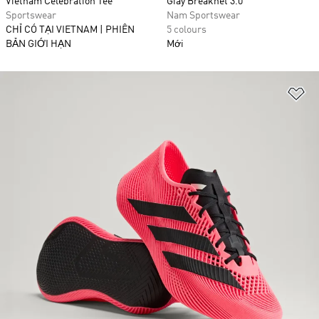
Vietnam Celebration Tee
Giày Breaknet 3.0
Sportswear
Nam Sportswear
CHỈ CÓ TẠI VIETNAM | PHIÊN
5 colours
BẢN GIỚI HẠN
Mới
Ad