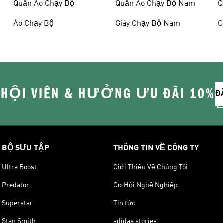
Quần Áo Chạy Bộ
Quần Áo Chạy Bộ Nam
Q
Áo Chạy Bộ
Giày Chạy Bộ Nam
G
 HỘI VIÊN & HƯỞNG ƯU ĐÃI 10%
Đ
BỘ SƯU TẬP
THÔNG TIN VỀ CÔNG TY
Ultra Boost
Giới Thiệu Về Chúng Tôi
Predator
Cơ Hội Nghề Nghiệp
Superstar
Tin tức
Stan Smith
adidas stories