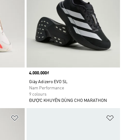
Price
4.000.000₫
Giày Adizero EVO SL
Nam Performance
9 colours
ĐƯỢC KHUYÊN DÙNG CHO MARATHON
Add to Wishlist
Add to Wish