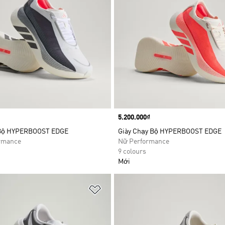
Price
5.200.000₫
 Bộ HYPERBOOST EDGE
Giày Chạy Bộ HYPERBOOST EDGE
rmance
Nữ Performance
9 colours
Mới
t
Add to Wishlist