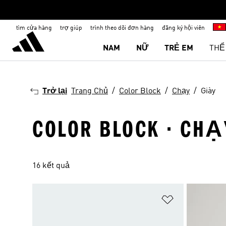
tìm cửa hàng
trợ giúp
trình theo dõi đơn hàng
đăng ký hội viên
NAM
NỮ
TRẺ EM
THỂ
Trở lại
Trang Chủ
Color Block
Chạy
Giày
COLOR BLOCK · CHẠY
16 kết quả
Add to Wishlis