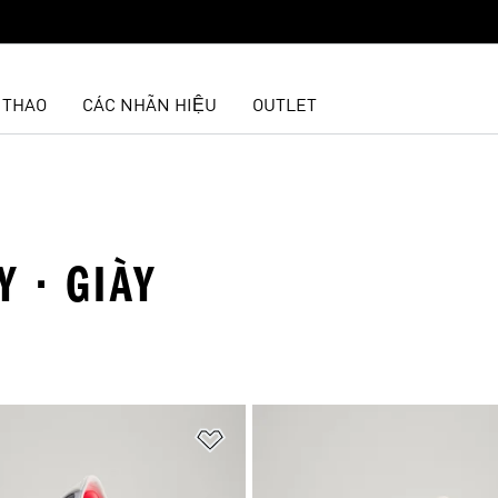
 THAO
CÁC NHÃN HIỆU
OUTLET
 · GIÀY
t
Add to Wishlist