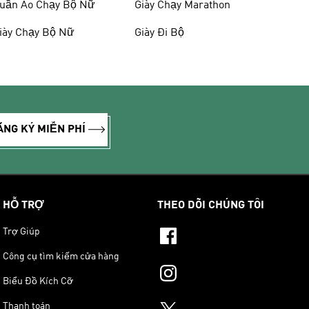
uần Áo Chạy Bộ Nữ
Giày Chạy Marathon
iày Chạy Bộ Nữ
Giày Đi Bộ
ĂNG KÝ MIỄN PHÍ
HỖ TRỢ
THEO DÕI CHÚNG TÔI
Trợ Giúp
Công cụ tìm kiếm cửa hàng
Biểu Đồ Kích Cỡ
Thanh toán