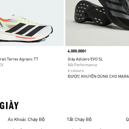
Price
4.000.000₫
rail Terrex Agravic TT
Giày Adizero EVO SL
EX
Nữ Performance
6 colours
ĐƯỢC KHUYÊN DÙNG CHO MAR
GIÀY
Áo Khoác Chạy Bộ
Tất Chạy Bộ
Q