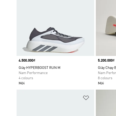
Price
4.500.000₫
Price
5.200.000₫
Giày HYPERBOOST RUN M
Giày Chạy
Nam Performance
Nam Perfo
4 colours
8 colours
Mới
Mới
Add to Wishlis