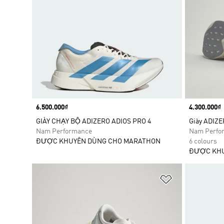
Price
6.500.000₫
Price
4.300.000₫
GIÀY CHẠY BỘ ADIZERO ADIOS PRO 4
Giày ADIZE
Nam Performance
Nam Perfo
ĐƯỢC KHUYÊN DÙNG CHO MARATHON
6 colours
ĐƯỢC KHU
Add to Wishlis