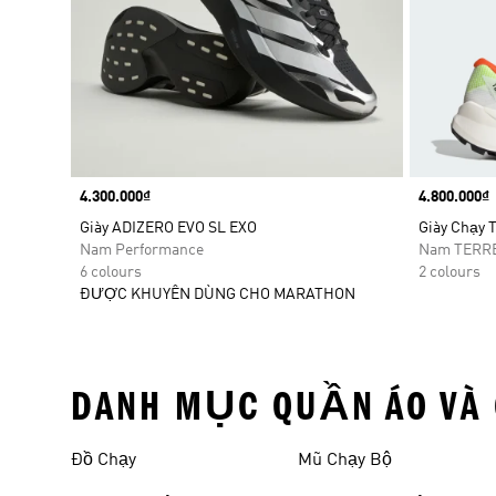
Price
4.300.000₫
Price
4.800.000₫
Giày ADIZERO EVO SL EXO
Giày Chạy T
Nam Performance
Nam TERR
6 colours
2 colours
ĐƯỢC KHUYÊN DÙNG CHO MARATHON
DANH MỤC QUẦN ÁO VÀ 
Đồ Chạy
Mũ Chạy Bộ