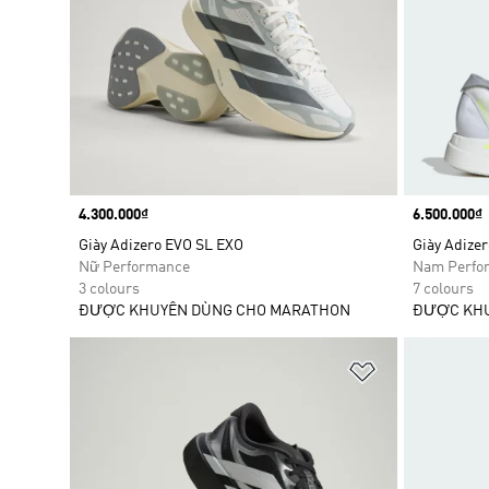
Price
4.300.000₫
Price
6.500.000₫
Giày Adizero EVO SL EXO
Giày Adizer
Nữ Performance
Nam Perfo
3 colours
7 colours
ĐƯỢC KHUYÊN DÙNG CHO MARATHON
ĐƯỢC KHU
Add to Wishlis