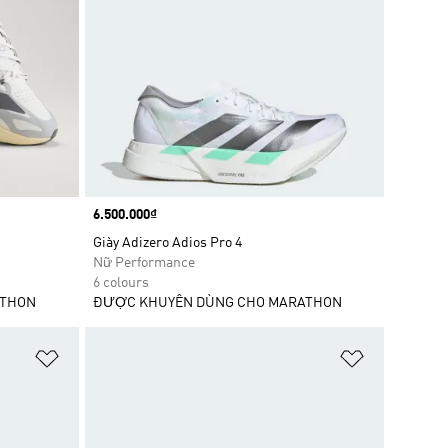
Price
6.500.000₫
Giày Adizero Adios Pro 4
Nữ Performance
6 colours
ATHON
ĐƯỢC KHUYÊN DÙNG CHO MARATHON
Add to Wishlist
Add to Wish