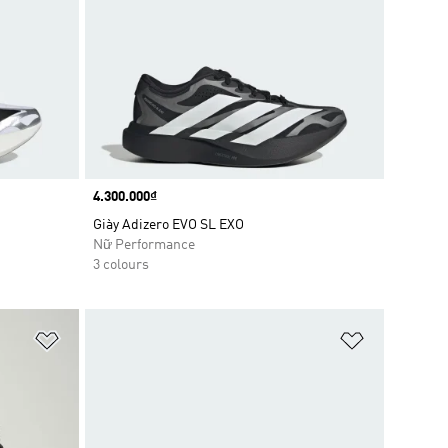
Price
4.300.000₫
Giày Adizero EVO SL EXO
Nữ Performance
3 colours
Add to Wishlist
Add to Wish