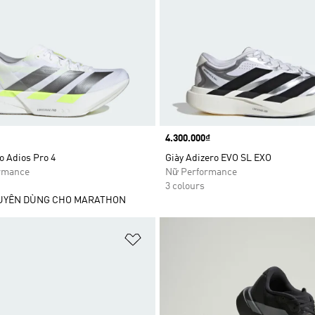
Price
4.300.000₫
o Adios Pro 4
Giày Adizero EVO SL EXO
rmance
Nữ Performance
3 colours
YÊN DÙNG CHO MARATHON
t
Add to Wishlist