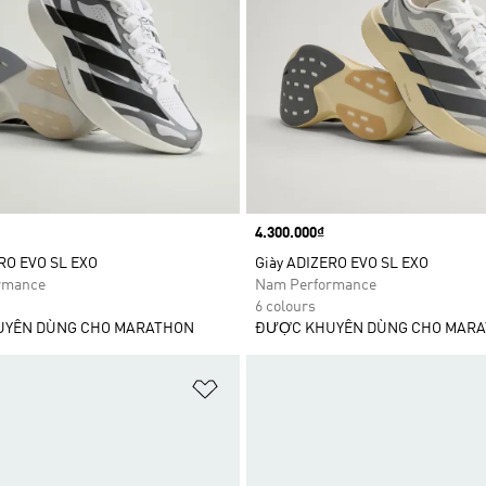
Price
4.300.000₫
RO EVO SL EXO
Giày ADIZERO EVO SL EXO
rmance
Nam Performance
6 colours
YÊN DÙNG CHO MARATHON
ĐƯỢC KHUYÊN DÙNG CHO MAR
t
Add to Wishlist