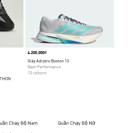
Price
4.200.000₫
Giày Adizero Boston 13
Nam Performance
13 colours
ATHON
uần Chạy Bộ Nam
Quần Chạy Bộ Nữ