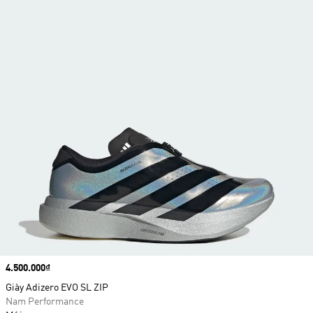
Price
4.500.000₫
Giày Adizero EVO SL ZIP
Nam Performance