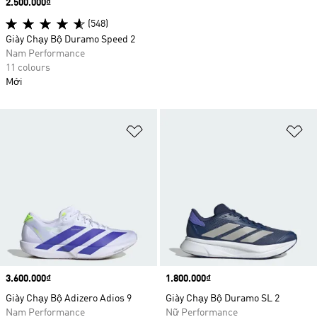
Price
2.500.000₫
(548)
Giày Chạy Bộ Duramo Speed 2
Nam Performance
11 colours
Mới
Add to Wishlist
Ad
Price
3.600.000₫
Price
1.800.000₫
Giày Chạy Bộ Adizero Adios 9
Giày Chạy Bộ Duramo SL 2
Nam Performance
Nữ Performance