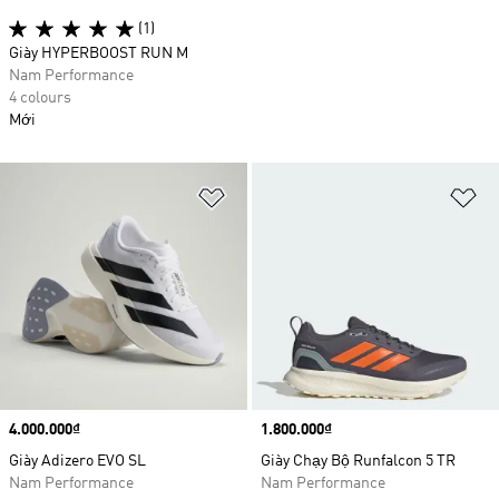
(1)
Giày HYPERBOOST RUN M
Nam Performance
4 colours
Mới
Add to Wishlist
Ad
Price
4.000.000₫
Price
1.800.000₫
Giày Adizero EVO SL
Giày Chạy Bộ Runfalcon 5 TR
Nam Performance
Nam Performance