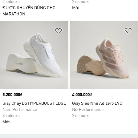
2 colours
2 colours
ĐƯỢC KHUYÊN DÙNG CHO
Mới
MARATHON
Add to Wishlist
Ad
Price
5.200.000₫
Price
4.000.000₫
Giày Chạy Bộ HYPERBOOST EDGE
Giày Siêu Nhẹ Adizero EVO
Nam Performance
Nữ Performance
8 colours
2 colours
Mới