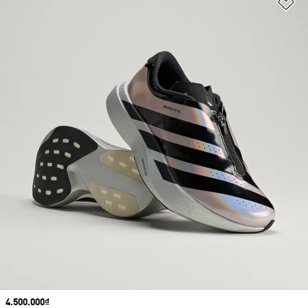
Ad
Price
4.500.000₫