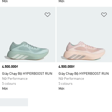
Mới
Mới
Add to Wishlist
Ad
Price
4.500.000₫
Price
4.500.000₫
Giày Chạy Bộ HYPERBOOST RUN
Giày Chạy Bộ HYPERBOOST RUN
Nữ Performance
Nữ Performance
5 colours
5 colours
Mới
Mới
DÀNH CHO MỌI KIỂU CHẠY BỘ