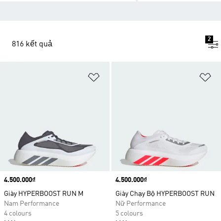
2
816 kết quả
Add to Wishlist
Ad
Price
4.500.000₫
Price
4.500.000₫
Giày HYPERBOOST RUN M
Giày Chạy Bộ HYPERBOOST RUN
Nam Performance
Nữ Performance
4 colours
5 colours