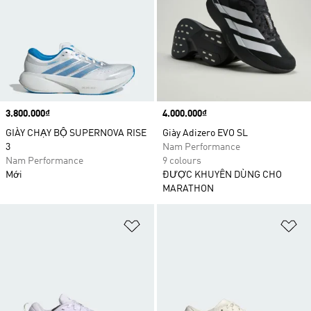
Price
3.800.000₫
Price
4.000.000₫
GIÀY CHẠY BỘ SUPERNOVA RISE
Giày Adizero EVO SL
3
Nam Performance
Nam Performance
9 colours
Mới
ĐƯỢC KHUYÊN DÙNG CHO
MARATHON
Add to Wishlist
Ad