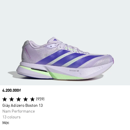
Price
4.200.000₫
(959)
Giày Adizero Boston 13
Nam Performance
13 colours
Mới