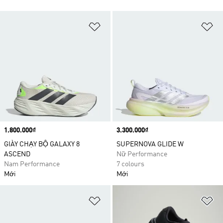
Add to Wishlist
Ad
Price
1.800.000₫
Price
3.300.000₫
GIÀY CHẠY BỘ GALAXY 8
SUPERNOVA GLIDE W
ASCEND
Nữ Performance
Nam Performance
7 colours
Mới
Mới
Add to Wishlist
Ad