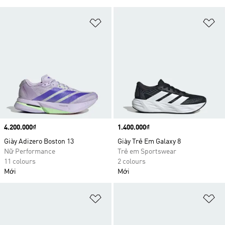
Add to Wishlist
Ad
Price
4.200.000₫
Price
1.400.000₫
Giày Adizero Boston 13
Giày Trẻ Em Galaxy 8
Nữ Performance
Trẻ em Sportswear
11 colours
2 colours
Mới
Mới
Add to Wishlist
Ad