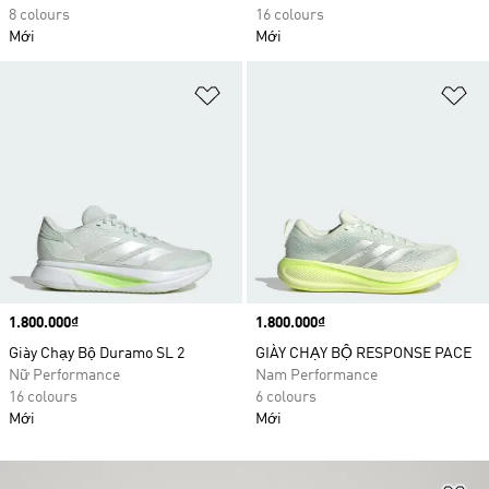
8 colours
16 colours
Mới
Mới
Add to Wishlist
Ad
Price
1.800.000₫
Price
1.800.000₫
Giày Chạy Bộ Duramo SL 2
GIÀY CHẠY BỘ RESPONSE PACE
Nữ Performance
Nam Performance
16 colours
6 colours
Mới
Mới