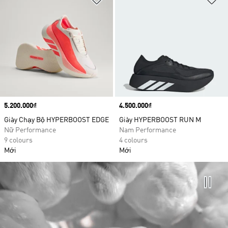
Price
5.200.000₫
Price
4.500.000₫
Giày Chạy Bộ HYPERBOOST EDGE
Giày HYPERBOOST RUN M
Nữ Performance
Nam Performance
9 colours
4 colours
Mới
Mới