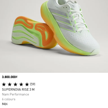
Price
3.800.000₫
(59)
SUPERNOVA RISE 3 M
Nam Performance
6 colours
Mới