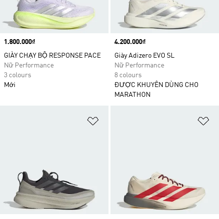
Price
1.800.000₫
Price
4.200.000₫
GIÀY CHẠY BỘ RESPONSE PACE
Giày Adizero EVO SL
Nữ Performance
Nữ Performance
3 colours
8 colours
Mới
ĐƯỢC KHUYÊN DÙNG CHO
MARATHON
Add to Wishlist
Ad