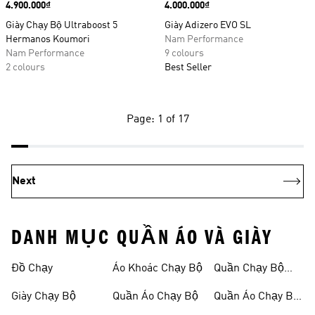
Price
4.900.000₫
Price
4.000.000₫
Giày Chạy Bộ Ultraboost 5
Giày Adizero EVO SL
Hermanos Koumori
Nam Performance
Nam Performance
9 colours
2 colours
Best Seller
Page: 1 of 17
Next
DANH MỤC QUẦN ÁO VÀ GIÀY
Đồ Chạy
Áo Khoác Chạy Bộ
Quần Chạy Bộ
Nam
Giày Chạy Bộ
Quần Áo Chạy Bộ
Quần Áo Chạy Bộ
Nữ