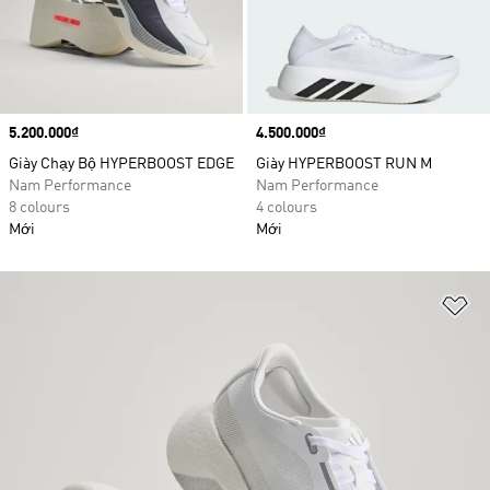
Price
5.200.000₫
Price
4.500.000₫
Giày Chạy Bộ HYPERBOOST EDGE
Giày HYPERBOOST RUN M
Nam Performance
Nam Performance
8 colours
4 colours
Mới
Mới
Ad