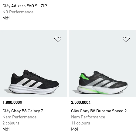
Giày Adizero EVO SL ZIP
Nữ Performance
Mới
Add to Wishlist
Ad
Price
1.800.000₫
Price
2.500.000₫
Giày Chạy Bộ Galaxy 7
Giày Chạy Bộ Duramo Speed 2
Nam Performance
Nam Performance
2 colours
11 colours
Mới
Mới