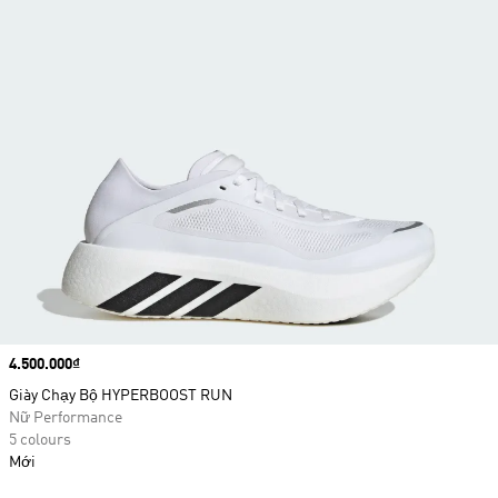
Price
4.500.000₫
Giày Chạy Bộ HYPERBOOST RUN
Nữ Performance
5 colours
Mới