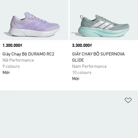
Price
1.300.000₫
Price
3.300.000₫
Giày Chạy Bộ DURAMO RC2
GIÀY CHẠY BỘ SUPERNOVA
Nữ Performance
GLIDE
9 colours
Nam Performance
Mới
10 colours
Mới
Ad