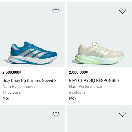
Add to Wishlist
Ad
Price
2.500.000₫
Price
2.000.000₫
Giày Chạy Bộ Duramo Speed 2
GIÀY CHẠY BỘ RESPONSE 2
Nam Performance
Nam Performance
11 colours
6 colours
Mới
Mới
Add to Wishlist
Ad