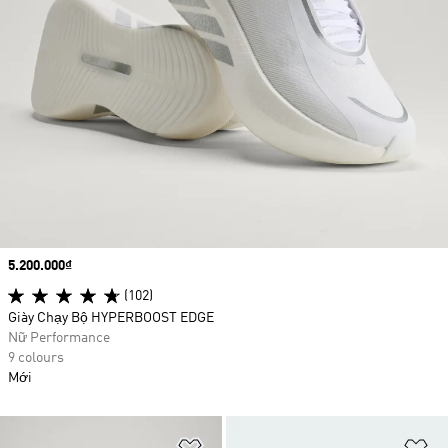
Price
5.200.000₫
(102)
Giày Chạy Bộ HYPERBOOST EDGE
Nữ Performance
9 colours
Mới
Add to Wishlist
Ad