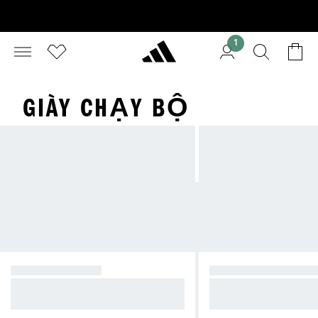
1
GIÀY CHẠY BỘ
SIÊU THOẢI MÁI
SIÊU NĂNG LƯỢN
Supernova — sự thoải mái và ổn đị
Ultraboost — lớp đệm
nh để không ngừng tiến bước
h cho chạy bộ hàng n