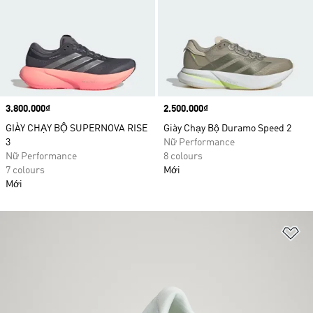
Price
3.800.000₫
Price
2.500.000₫
GIÀY CHẠY BỘ SUPERNOVA RISE
Giày Chạy Bộ Duramo Speed 2
3
Nữ Performance
Nữ Performance
8 colours
7 colours
Mới
Mới
Ad