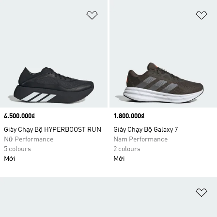
Add to Wishlist
Ad
Price
4.500.000₫
Price
1.800.000₫
Giày Chạy Bộ HYPERBOOST RUN
Giày Chạy Bộ Galaxy 7
Nữ Performance
Nam Performance
5 colours
2 colours
Mới
Mới
Ad