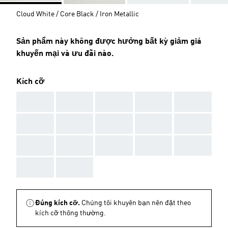
Cloud White / Core Black / Iron Metallic
Sản phẩm này không được hưởng bất kỳ giảm giá
khuyến mại và ưu đãi nào.
Kích cỡ
AAA
AAA
AAA
AAA
AAA
AAA
AAA
AAA
AAA
AAA
AAA
AAA
AAA
AAA
AAA
AAA
AAA
Đúng kích cỡ.
Chúng tôi khuyên bạn nên đặt theo
kích cỡ thông thường.