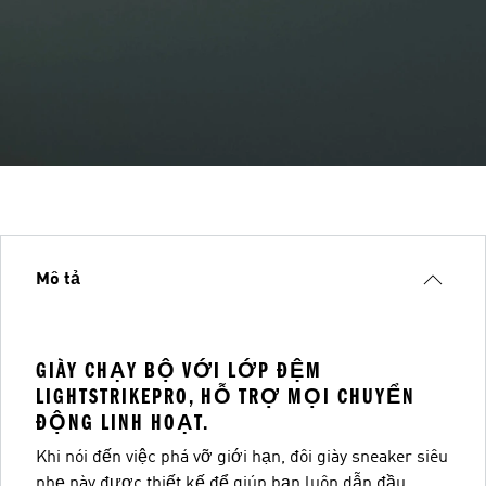
Mô tả
GIÀY CHẠY BỘ VỚI LỚP ĐỆM
LIGHTSTRIKEPRO, HỖ TRỢ MỌI CHUYỂN
ĐỘNG LINH HOẠT.
Khi nói đến việc phá vỡ giới hạn, đôi giày sneaker siêu
nhẹ này được thiết kế để giúp bạn luôn dẫn đầu.