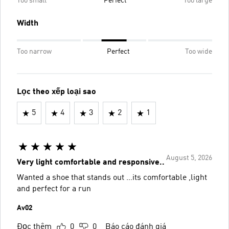
Too small
Perfect
Too large
Width
Too narrow
Perfect
Too wide
Lọc theo xếp loại sao
5
4
3
2
1
August 5, 2026
Very light comfortable and responsive..
Wanted a shoe that stands out …its comfortable ,light
and perfect for a run
Av02
Đọc thêm
0
0
Báo cáo đánh giá