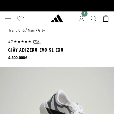
1
/
/
Trang Chủ
Nam
Giày
4.7
(736)
GIÀY ADIZERO EVO SL EXO
Giá
4.300.000₫