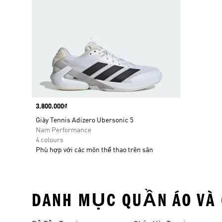
Price
3.800.000₫
Giày Tennis Adizero Ubersonic 5
Nam Performance
4 colours
Phù hợp với các môn thể thao trên sân
DANH MỤC QUẦN ÁO VÀ 