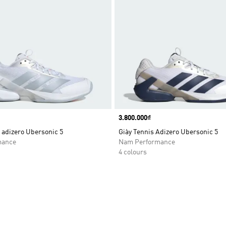
Price
3.800.000₫
 adizero Ubersonic 5
Giày Tennis Adizero Ubersonic 5
mance
Nam Performance
4 colours
t