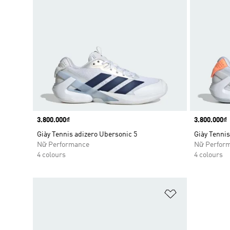
Price
3.800.000₫
Price
3.800.000₫
Giày Tennis adizero Ubersonic 5
Giày Tennis
Nữ Performance
Nữ Perfor
4 colours
4 colours
Add to Wishlis