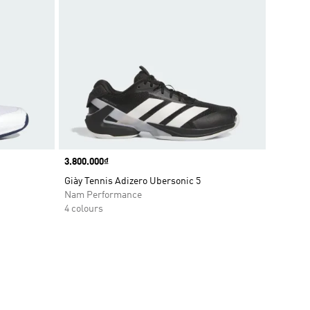
Price
3.800.000₫
Giày Tennis Adizero Ubersonic 5
Nam Performance
4 colours