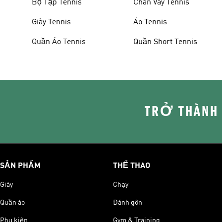
Bộ Tập Tennis
Chân Váy Tennis
Giày Tennis
Áo Tennis
Quần Áo Tennis
Quần Short Tennis
TRỞ THÀNH
SẢN PHẨM
THỂ THAO
Giày
Chạy
Quần áo
Đánh gôn
Phụ kiện
Gym & Training