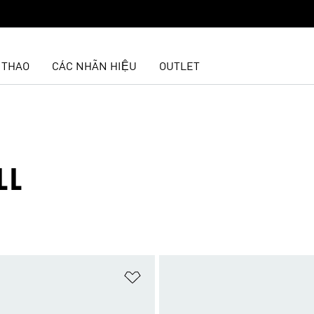
 THAO
CÁC NHÃN HIỆU
OUTLET
LL
t
Add to Wishlist