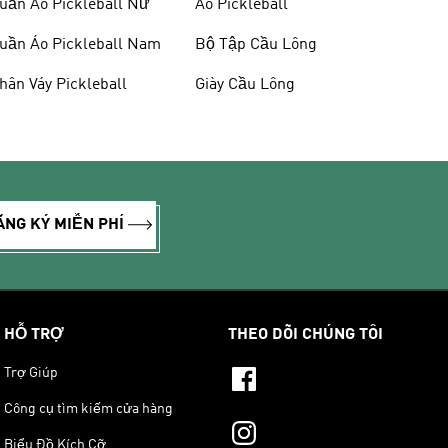
uần Áo Pickleball Nữ
Áo Pickleball
uần Áo Pickleball Nam
Bộ Tập Cầu Lông
hân Váy Pickleball
Giày Cầu Lông
ĂNG KÝ MIỄN PHÍ
HỖ TRỢ
THEO DÕI CHÚNG TÔI
Trợ Giúp
Công cụ tìm kiếm cửa hàng
Biểu Đồ Kích Cỡ