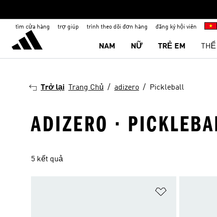
tìm cửa hàng
trợ giúp
trình theo dõi đơn hàng
đăng ký hội viên
NAM
NỮ
TRẺ EM
THỂ
Trở lại
Trang Chủ
adizero
Pickleball
ADIZERO · PICKLEBA
5 kết quả
Add to Wishlis