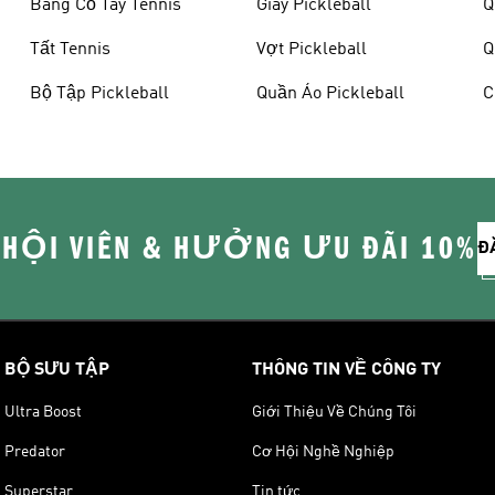
Băng Cổ Tay Tennis
Giày Pickleball
Q
Tất Tennis
Vợt Pickleball
Q
Bộ Tập Pickleball
Quần Áo Pickleball
C
 HỘI VIÊN & HƯỞNG ƯU ĐÃI 10%
Đ
BỘ SƯU TẬP
THÔNG TIN VỀ CÔNG TY
Ultra Boost
Giới Thiệu Về Chúng Tôi
Predator
Cơ Hội Nghề Nghiệp
Superstar
Tin tức