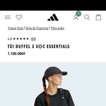
1
/
/
Trang Chủ
Gym & Training
Phụ kiện
4.8
(83)
TÚI DUFFEL 3 SỌC ESSENTIALS
Giá
1.100.000₫