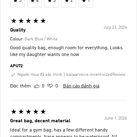
5
4
3
2
1
July 23, 2026
Quality
Colour:
Dark Blue / White
Good quality bag, enough room for everything. Looks
like my daughter wants one now
APU72
Người mua đã xác minh
bazaarvoice.incentivizedReview
Đọc thêm
0
0
Báo cáo đánh giá
June 1, 2026
Great bag, decent material
Ideal for a gym bag, has a few different handy
compartments, base appears to be waterproof. All