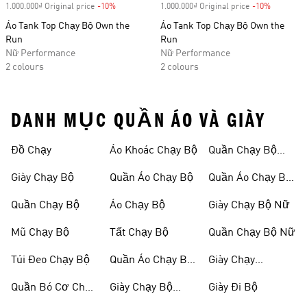
1.000.000₫ Original price
-10%
Discount
1.000.000₫ Original price
-10%
Discount
Áo Tank Top Chạy Bộ Own the
Áo Tank Top Chạy Bộ Own the
Run
Run
Nữ Performance
Nữ Performance
2 colours
2 colours
DANH MỤC QUẦN ÁO VÀ GIÀY
Đồ Chạy
Áo Khoác Chạy Bộ
Quần Chạy Bộ
Nam
Giày Chạy Bộ
Quần Áo Chạy Bộ
Quần Áo Chạy Bộ
Nữ
Quần Chạy Bộ
Áo Chạy Bộ
Giày Chạy Bộ Nữ
Mũ Chạy Bộ
Tất Chạy Bộ
Quần Chạy Bộ Nữ
Túi Đeo Chạy Bộ
Quần Áo Chạy Bộ
Giày Chạy
Nam
Marathon
Quần Bó Cơ Chạy
Giày Chạy Bộ
Giày Đi Bộ
Bộ
Nam