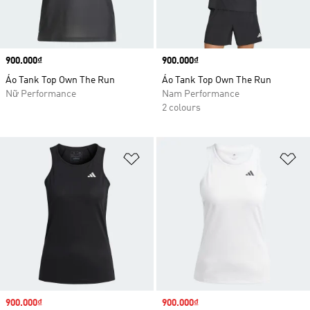
Price
900.000₫
Price
900.000₫
Áo Tank Top Own The Run
Áo Tank Top Own The Run
Nữ Performance
Nam Performance
2 colours
Add to Wishlist
Ad
Sale price
900.000₫
Sale price
900.000₫