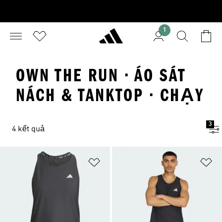
1
OWN THE RUN · ÁO SÁT
NÁCH & TANKTOP · CHẠY
3
4 kết quả
Add to Wishlist
Ad