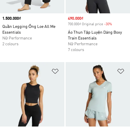
Price
1.500.000₫
Sale price
490.000₫
700.000₫ Original price
-30%
Discount
Quần Legging Ống Loe All Me
Essentials
Áo Thun Tập Luyện Dáng Boxy
Nữ Performance
Train Essentials
2 colours
Nữ Performance
7 colours
Add to Wishlist
Ad