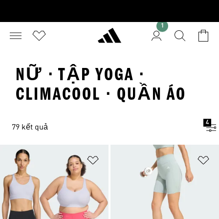
1
NỮ · TẬP YOGA ·
CLIMACOOL · QUẦN ÁO
4
79 kết quả
Add to Wishlist
Ad