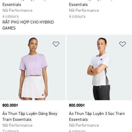
Essentials
Essentials
Nữ Performance
Nữ Performance
4 colours
4 colours
RẤT PHÙ HỢP CHO HYBRID
GAMES
Add to Wishlist
Ad
Price
800.000₫
Price
800.000₫
Áo Thun Tập Luyện Dáng Boxy
Áo Thun Tập Luyện 3 Sọc Train
Train Essentials
Essentials
Nữ Performance
Nữ Performance
7 colours
4 colours