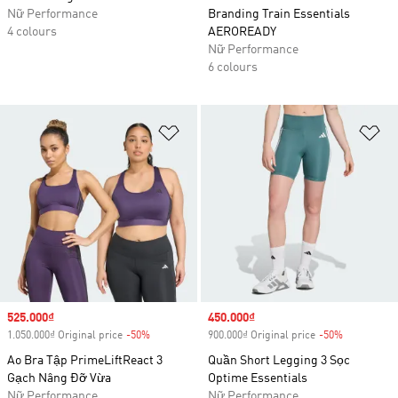
Nữ Performance
Branding Train Essentials
4 colours
AEROREADY
Nữ Performance
6 colours
Add to Wishlist
Ad
Sale price
525.000₫
Sale price
450.000₫
1.050.000₫ Original price
-50%
Discount
900.000₫ Original price
-50%
Discount
Ao Bra Tập PrimeLiftReact 3
Quần Short Legging 3 Sọc
Gạch Nâng Đỡ Vừa
Optime Essentials
Nữ Performance
Nữ Performance