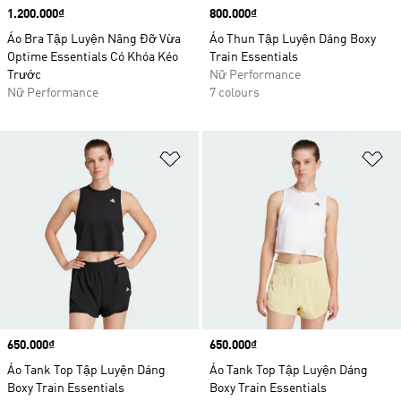
Price
1.200.000₫
Price
800.000₫
Áo Bra Tập Luyện Nâng Đỡ Vừa
Áo Thun Tập Luyện Dáng Boxy
Optime Essentials Có Khóa Kéo
Train Essentials
Trước
Nữ Performance
Nữ Performance
7 colours
Add to Wishlist
Ad
Price
650.000₫
Price
650.000₫
Áo Tank Top Tập Luyện Dáng
Áo Tank Top Tập Luyện Dáng
Boxy Train Essentials
Boxy Train Essentials