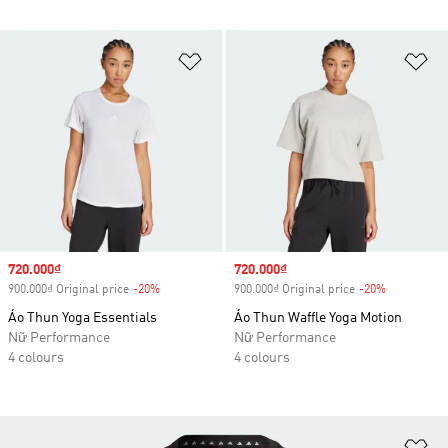
Add to Wishlist
Ad
Sale price
720.000₫
Sale price
720.000₫
900.000₫ Original price
-20%
Discount
900.000₫ Original price
-20%
Discount
Áo Thun Yoga Essentials
Áo Thun Waffle Yoga Motion
Nữ Performance
Nữ Performance
4 colours
4 colours
Ad