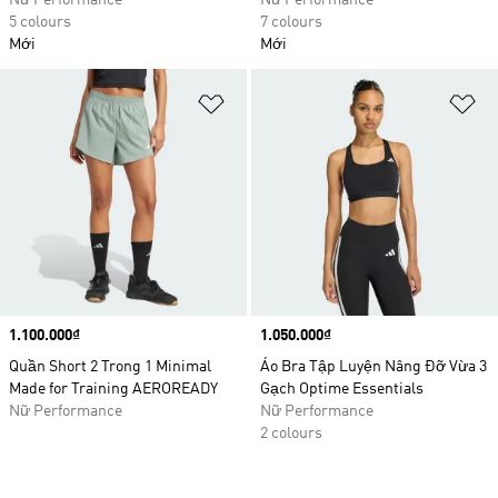
Nữ Performance
Nữ Performance
5 colours
7 colours
Mới
Mới
Add to Wishlist
Ad
Price
1.100.000₫
Price
1.050.000₫
Quần Short 2 Trong 1 Minimal
Áo Bra Tập Luyện Nâng Đỡ Vừa 3
Made for Training AEROREADY
Gạch Optime Essentials
Nữ Performance
Nữ Performance
2 colours