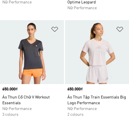
Nữ Performance
Optime Leopard
Nữ Performance
Add to Wishlist
Ad
Price
650.000₫
Price
650.000₫
Áo Thun Cổ Chữ V Workout
Áo Thun Tập Train Essentials Big
Essentials
Logo Performance
Nữ Performance
Nữ Performance
3 colours
2 colours