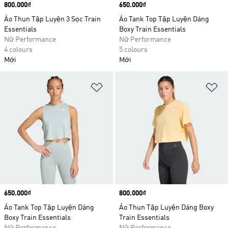
Price
800.000₫
Price
650.000₫
Áo Thun Tập Luyện 3 Sọc Train
Áo Tank Top Tập Luyện Dáng
Essentials
Boxy Train Essentials
Nữ Performance
Nữ Performance
4 colours
5 colours
Mới
Mới
Add to Wishlist
Ad
Price
650.000₫
Price
800.000₫
Áo Tank Top Tập Luyện Dáng
Áo Thun Tập Luyện Dáng Boxy
Boxy Train Essentials
Train Essentials