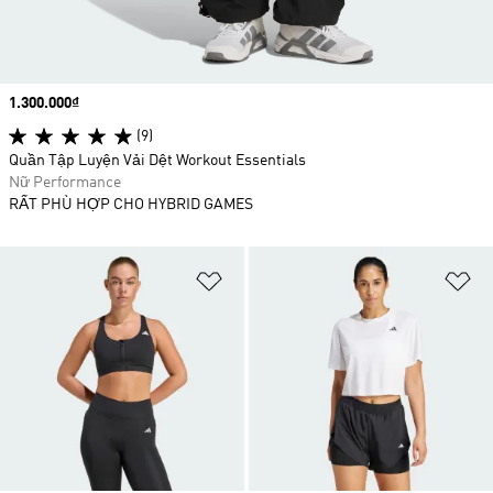
Price
1.300.000₫
(9)
Quần Tập Luyện Vải Dệt Workout Essentials
Nữ Performance
RẤT PHÙ HỢP CHO HYBRID GAMES
Add to Wishlist
Ad