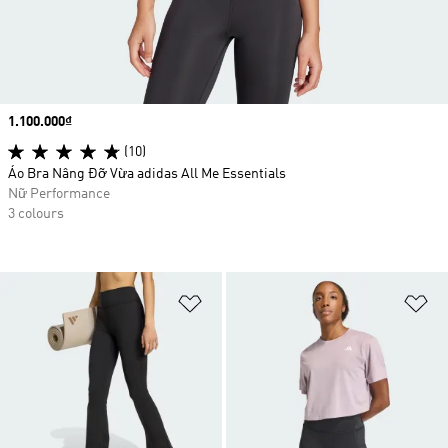
Price
1.100.000₫
(10)
Áo Bra Nâng Đỡ Vừa adidas All Me Essentials
Nữ Performance
3 colours
Add to Wishlist
Ad