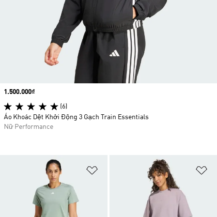
Price
1.500.000₫
(6)
Áo Khoác Dệt Khởi Động 3 Gạch Train Essentials
Nữ Performance
Add to Wishlist
Ad