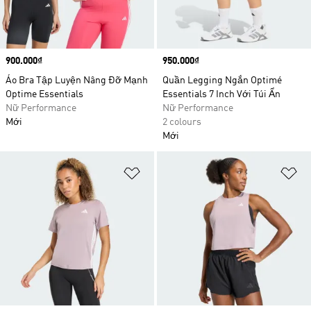
Price
900.000₫
Price
950.000₫
Áo Bra Tập Luyện Nâng Đỡ Mạnh
Quần Legging Ngắn Optimé
Optime Essentials
Essentials 7 Inch Với Túi Ẩn
Nữ Performance
Nữ Performance
Mới
2 colours
Mới
Add to Wishlist
Ad