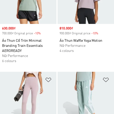
Sale price
630.000₫
Sale price
810.000₫
700.000₫ Original price
-10%
Discount
900.000₫ Original price
-10%
Discount
Áo Thun Cổ Tròn Minimal
Áo Thun Waffle Yoga Motion
Branding Train Essentials
Nữ Performance
AEROREADY
4 colours
Nữ Performance
6 colours
Add to Wishlist
Ad