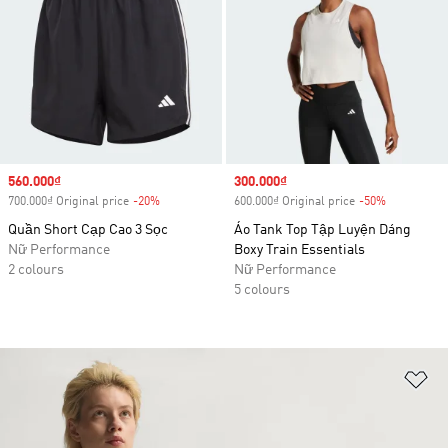
Sale price
560.000₫
Sale price
300.000₫
700.000₫ Original price
-20%
Discount
600.000₫ Original price
-50%
Discount
Quần Short Cạp Cao 3 Sọc
Áo Tank Top Tập Luyện Dáng
Nữ Performance
Boxy Train Essentials
2 colours
Nữ Performance
5 colours
Ad