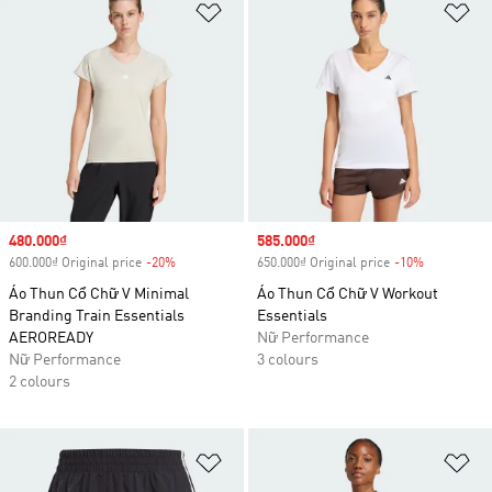
Add to Wishlist
Ad
Sale price
480.000₫
Sale price
585.000₫
600.000₫ Original price
-20%
Discount
650.000₫ Original price
-10%
Discount
Áo Thun Cổ Chữ V Minimal
Áo Thun Cổ Chữ V Workout
Branding Train Essentials
Essentials
AEROREADY
Nữ Performance
Nữ Performance
3 colours
2 colours
Add to Wishlist
Ad