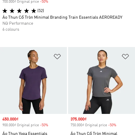
700.000₫ Original price
-50%
Discount
(52)
Áo Thun Cổ Tròn Minimal Branding Train Essentials AEROREADY
Nữ Performance
6 colours
Add to Wishlist
Ad
Sale price
450.000₫
Sale price
375.000₫
900.000₫ Original price
-50%
Discount
750.000₫ Original price
-50%
Discount
Áo Thun Yoga Essentials
Áo Thun Cổ Tròn Minimal