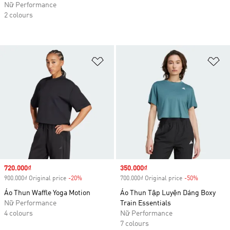
Nữ Performance
2 colours
Add to Wishlist
Ad
Sale price
720.000₫
Sale price
350.000₫
900.000₫ Original price
-20%
Discount
700.000₫ Original price
-50%
Discount
Áo Thun Waffle Yoga Motion
Áo Thun Tập Luyện Dáng Boxy
Nữ Performance
Train Essentials
4 colours
Nữ Performance
7 colours