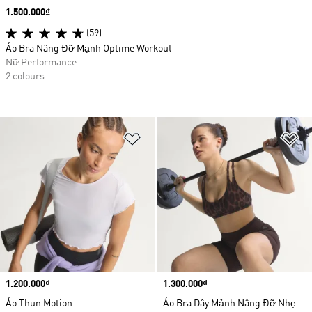
Price
1.500.000₫
(59)
Áo Bra Nâng Đỡ Mạnh Optime Workout
Nữ Performance
2 colours
Add to Wishlist
Ad
Price
1.200.000₫
Price
1.300.000₫
Áo Thun Motion
Áo Bra Dây Mảnh Nâng Đỡ Nhẹ