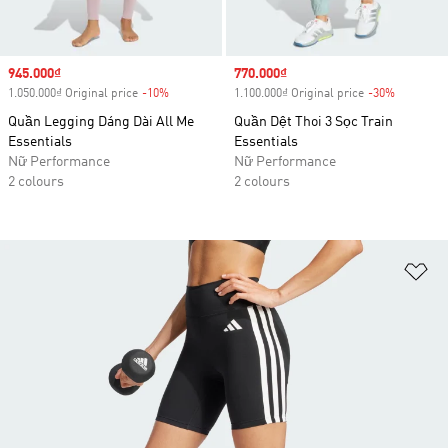
Sale price
945.000₫
Sale price
770.000₫
1.050.000₫ Original price
-10%
Discount
1.100.000₫ Original price
-30%
Discount
Quần Legging Dáng Dài All Me
Quần Dệt Thoi 3 Sọc Train
Essentials
Essentials
Nữ Performance
Nữ Performance
2 colours
2 colours
Ad