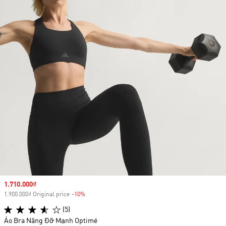
Sale price
1.710.000₫
1.900.000₫ Original price
-10%
Discount
(5)
Áo Bra Nâng Đỡ Mạnh Optimé