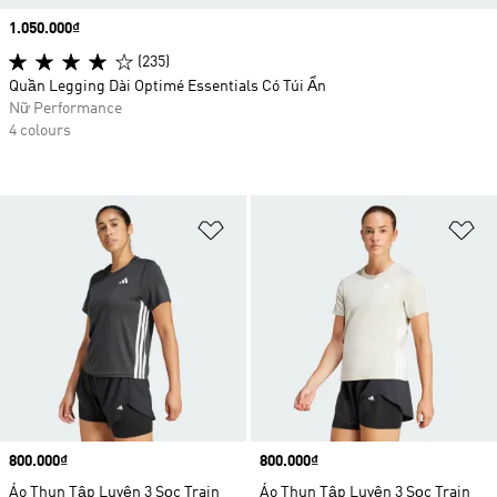
Price
1.050.000₫
(235)
Quần Legging Dài Optimé Essentials Có Túi Ẩn
Nữ Performance
4 colours
Add to Wishlist
Ad
Price
800.000₫
Price
800.000₫
Áo Thun Tập Luyện 3 Sọc Train
Áo Thun Tập Luyện 3 Sọc Train