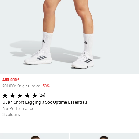
Sale price
450.000₫
900.000₫ Original price
-50%
Discount
(26)
Quần Short Legging 3 Sọc Optime Essentials
Nữ Performance
3 colours