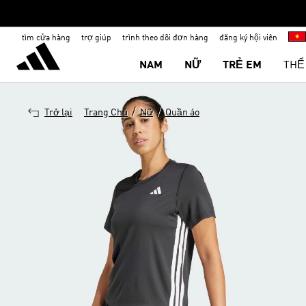
tìm cửa hàng
trợ giúp
trình theo dõi đơn hàng
đăng ký hội viên
NAM
NỮ
TRẺ EM
THỂ
/
/
Trở lại
Trang Chủ
Nữ
Quần áo