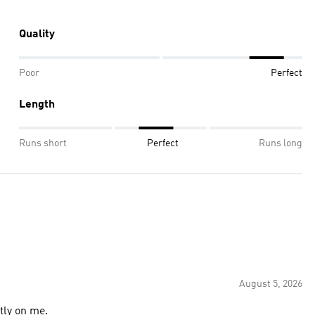
Quality
Poor
Perfect
Length
Runs short
Perfect
Runs long
August 5, 2026
tly on me.