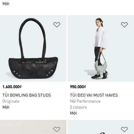
Mới
Add to Wishlist
Ad
Price
1.600.000₫
Price
950.000₫
TÚI BOWLING BAG STUDS
TÚI ĐEO VAI MUST HAVES
Originals
Nữ Performance
Mới
2 colours
Mới
Add to Wishlist
Ad