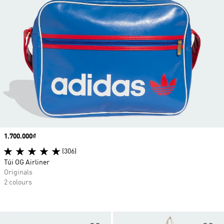
Price
1.700.000₫
(306)
Túi OG Airliner
Originals
2 colours