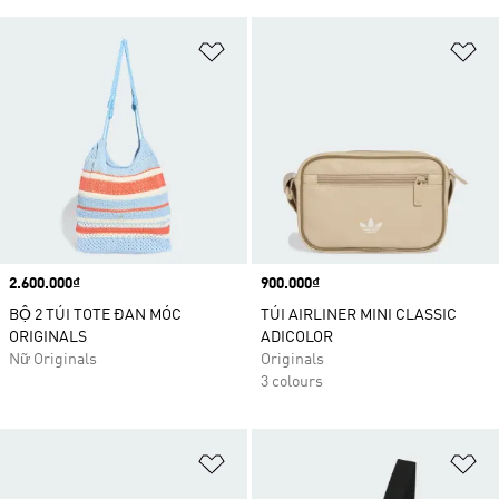
Add to Wishlist
Ad
Price
2.600.000₫
Price
900.000₫
BỘ 2 TÚI TOTE ĐAN MÓC
TÚI AIRLINER MINI CLASSIC
ORIGINALS
ADICOLOR
Nữ Originals
Originals
3 colours
Add to Wishlist
Ad