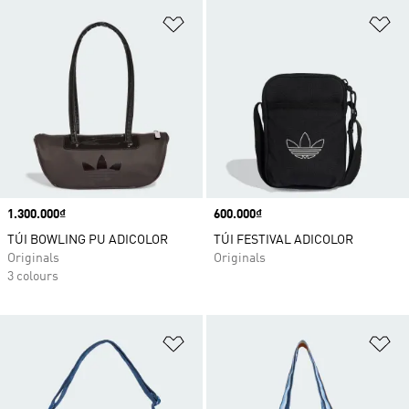
Add to Wishlist
Ad
Price
1.300.000₫
Price
600.000₫
TÚI BOWLING PU ADICOLOR
TÚI FESTIVAL ADICOLOR
Originals
Originals
3 colours
Add to Wishlist
Ad