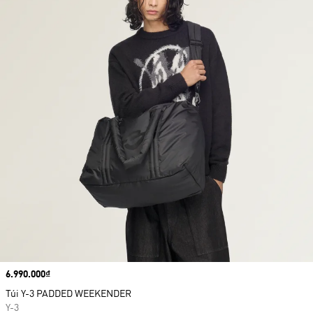
Price
6.990.000₫
Túi Y-3 PADDED WEEKENDER
Y-3