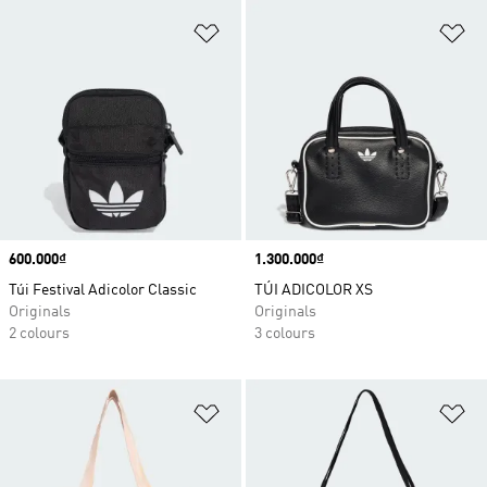
Add to Wishlist
Ad
Price
600.000₫
Price
1.300.000₫
Túi Festival Adicolor Classic
TÚI ADICOLOR XS
Originals
Originals
2 colours
3 colours
Add to Wishlist
Ad