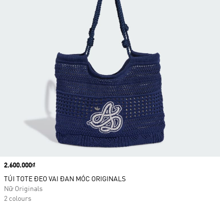
Price
2.600.000₫
TÚI TOTE ĐEO VAI ĐAN MÓC ORIGINALS
Nữ Originals
2 colours