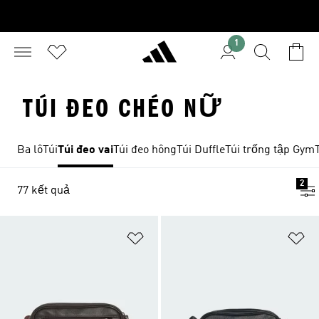
1
TÚI ĐEO CHÉO NỮ
Ba lô
Túi
Túi đeo vai
Túi đeo hông
Túi Duffle
Túi trống tập Gym
2
77 kết quả
Add to Wishlist
Ad