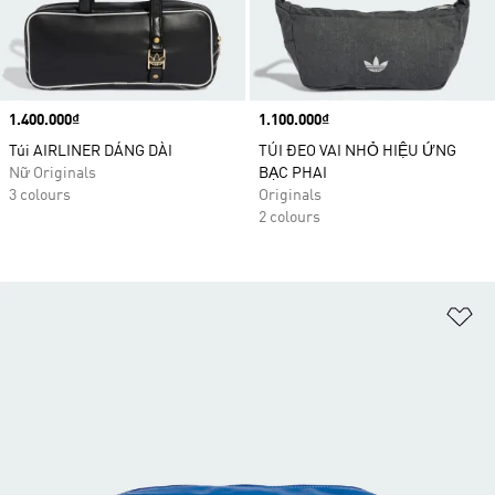
Price
1.400.000₫
Price
1.100.000₫
Túi AIRLINER DÁNG DÀI
TÚI ĐEO VAI NHỎ HIỆU ỨNG
Nữ Originals
BẠC PHAI
3 colours
Originals
2 colours
Ad