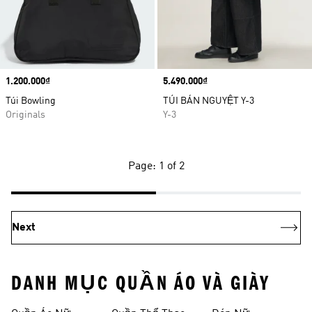
Price
1.200.000₫
Price
5.490.000₫
Túi Bowling
TÚI BÁN NGUYỆT Y-3
Originals
Y-3
Page: 1 of 2
Next
DANH MỤC QUẦN ÁO VÀ GIÀY