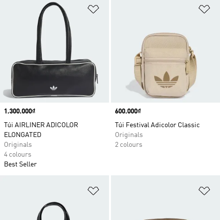
Add to Wishlist
Ad
Price
1.300.000₫
Price
600.000₫
Túi AIRLINER ADICOLOR
Túi Festival Adicolor Classic
ELONGATED
Originals
Originals
2 colours
4 colours
Best Seller
Add to Wishlist
Ad