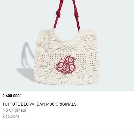
Price
2.600.000₫
TÚI TOTE ĐEO VAI ĐAN MÓC ORIGINALS
Nữ Originals
2 colours