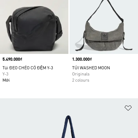
Price
5.490.000₫
Price
1.300.000₫
Túi ĐEO CHÉO CÓ ĐỆM Y-3
TÚI WASHED MOON
Y-3
Originals
Mới
2 colours
Ad