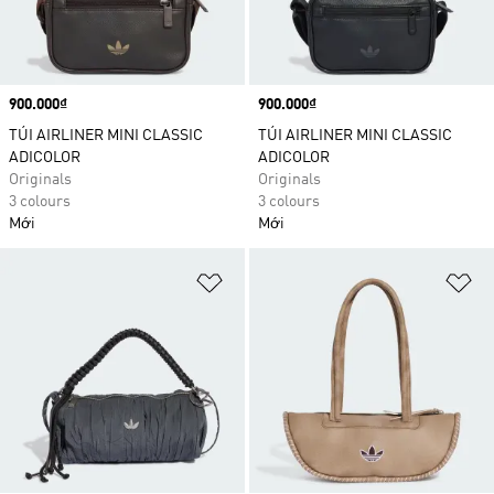
Price
900.000₫
Price
900.000₫
TÚI AIRLINER MINI CLASSIC
TÚI AIRLINER MINI CLASSIC
ADICOLOR
ADICOLOR
Originals
Originals
3 colours
3 colours
Mới
Mới
Add to Wishlist
Ad