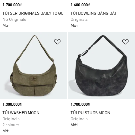
Price
1.700.000₫
Price
1.600.000₫
TÚI SLR ORIGINALS DAILY TO GO
TÚI BOWLING DÁNG DÀI
Nữ Originals
Originals
Mới
Mới
Add to Wishlist
Ad
Price
1.300.000₫
Price
1.700.000₫
TÚI WASHED MOON
TÚI PU STUDS MOON
Originals
Originals
2 colours
Mới
Mới