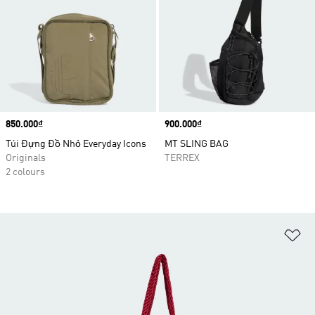
Price
850.000₫
Price
900.000₫
Túi Đựng Đồ Nhỏ Everyday Icons
MT SLING BAG
Originals
TERREX
2 colours
Ad