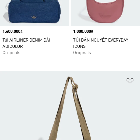
Price
1.400.000₫
Price
1.000.000₫
Túi AIRLINER DENIM DÀI
TÚI BÁN NGUYỆT EVERYDAY
ADICOLOR
ICONS
Originals
Originals
Ad