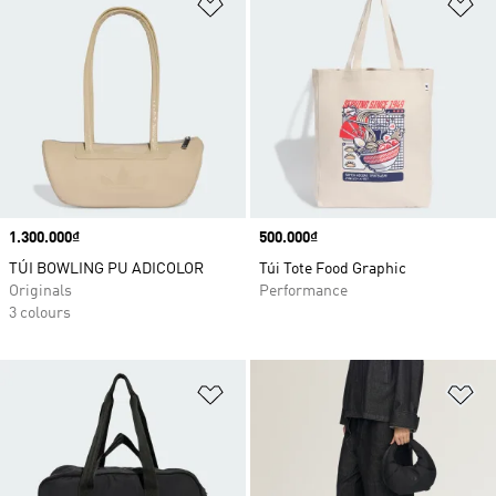
Add to Wishlist
Ad
Price
1.300.000₫
Price
500.000₫
TÚI BOWLING PU ADICOLOR
Túi Tote Food Graphic
Originals
Performance
3 colours
Add to Wishlist
Ad