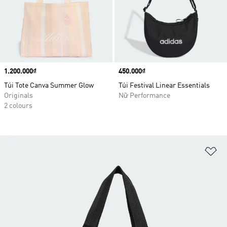
Price
1.200.000₫
Price
450.000₫
Túi Tote Canva Summer Glow
Túi Festival Linear Essentials
Originals
Nữ Performance
2 colours
Ad