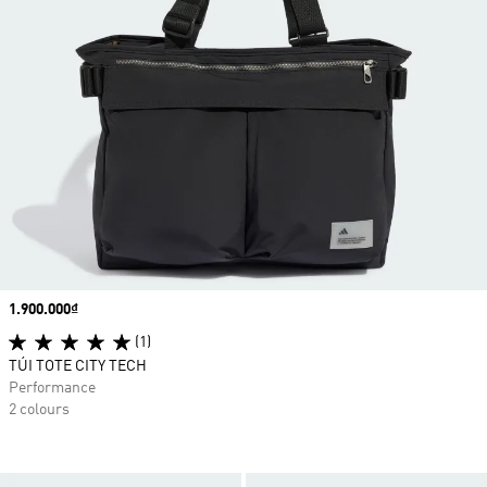
Price
1.900.000₫
(1)
TÚI TOTE CITY TECH
Performance
2 colours