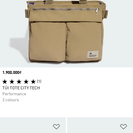
Price
1.900.000₫
(1)
TÚI TOTE CITY TECH
Performance
2 colours
Add to Wishlist
Ad