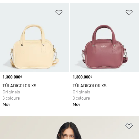
Add to Wishlist
Ad
Price
1.300.000₫
Price
1.300.000₫
TÚI ADICOLOR XS
TÚI ADICOLOR XS
Originals
Originals
3 colours
3 colours
Mới
Mới
Ad