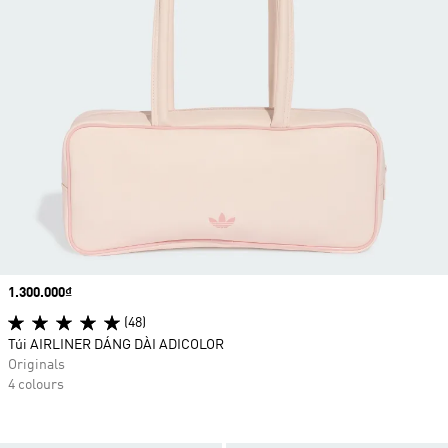
Price
1.300.000₫
(48)
Túi AIRLINER DÁNG DÀI ADICOLOR
Originals
4 colours