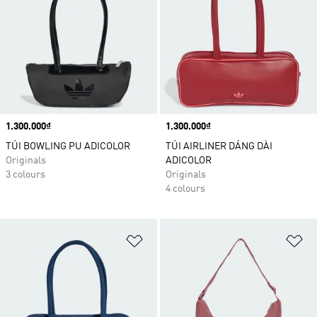
Price
1.300.000₫
Price
1.300.000₫
TÚI BOWLING PU ADICOLOR
TÚI AIRLINER DÁNG DÀI
Originals
ADICOLOR
3 colours
Originals
4 colours
Add to Wishlist
Ad