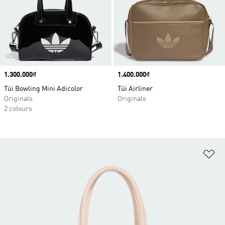
Price
1.300.000₫
Price
1.400.000₫
Túi Bowling Mini Adicolor
Túi Airliner
Originals
Originals
2 colours
Ad