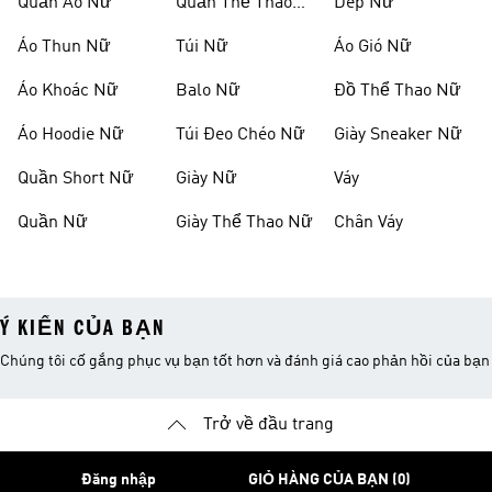
Quần Áo Nữ
Quần Thể Thao
Dép Nữ
Nữ
Áo Thun Nữ
Túi Nữ
Áo Gió Nữ
Áo Khoác Nữ
Balo Nữ
Đồ Thể Thao Nữ
Áo Hoodie Nữ
Túi Đeo Chéo Nữ
Giày Sneaker Nữ
Quần Short Nữ
Giày Nữ
Váy
Quần Nữ
Giày Thể Thao Nữ
Chân Váy
Ý KIẾN CỦA BẠN
Chúng tôi cố gắng phục vụ bạn tốt hơn và đánh giá cao phản hồi của bạn
Trở về đầu trang
Đăng nhập
GIỎ HÀNG CỦA BẠN (0)