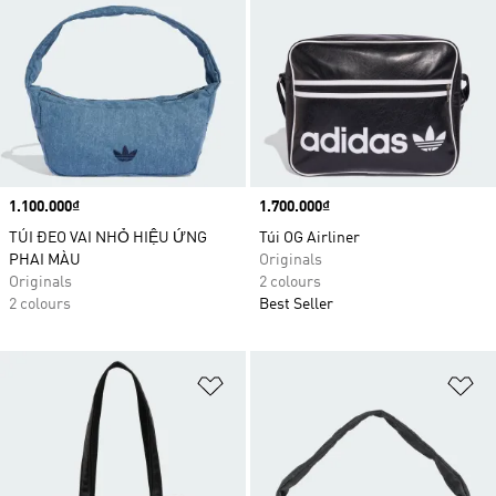
Price
1.100.000₫
Price
1.700.000₫
TÚI ĐEO VAI NHỎ HIỆU ỨNG
Túi OG Airliner
PHAI MÀU
Originals
Originals
2 colours
2 colours
Best Seller
Add to Wishlist
Ad