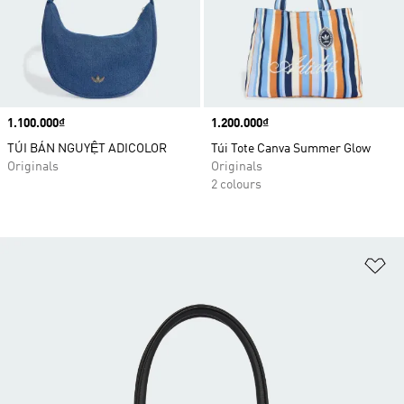
Price
1.100.000₫
Price
1.200.000₫
TÚI BÁN NGUYỆT ADICOLOR
Túi Tote Canva Summer Glow
Originals
Originals
2 colours
Ad