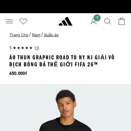
1
/
/
Trang Chủ
Nam
Quần áo
5
(1)
ÁO THUN GRAPHIC ROAD TO NY NJ GIẢI VÔ
ĐỊCH BÓNG ĐÁ THẾ GIỚI FIFA 26™
Giá
650.000₫