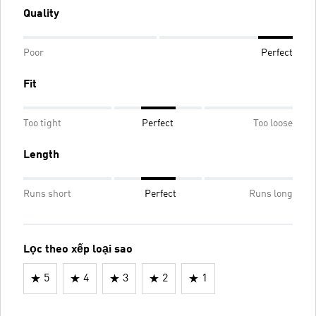
Quality
Poor
Perfect
Fit
Too tight
Perfect
Too loose
Length
Runs short
Perfect
Runs long
Lọc theo xếp loại sao
5
4
3
2
1