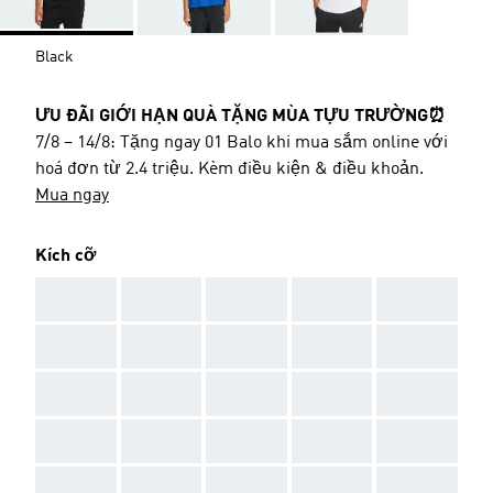
Black
ƯU ĐÃI GIỚI HẠN QUÀ TẶNG MÙA TỰU TRƯỜNG⏰
7/8 – 14/8: Tặng ngay 01 Balo khi mua sắm online với
hoá đơn từ 2.4 triệu. Kèm điều kiện & điều khoản.
Mua ngay
Kích cỡ
AAA
AAA
AAA
AAA
AAA
AAA
AAA
AAA
AAA
AAA
AAA
AAA
AAA
AAA
AAA
AAA
AAA
AAA
AAA
AAA
AAA
AAA
AAA
AAA
AAA