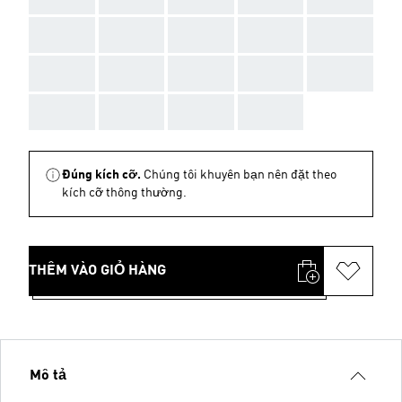
AAA
AAA
AAA
AAA
AAA
AAA
AAA
AAA
AAA
AAA
AAA
AAA
AAA
AAA
Đúng kích cỡ.
Chúng tôi khuyên bạn nên đặt theo
kích cỡ thông thường.
THÊM VÀO GIỎ HÀNG
Mô tả