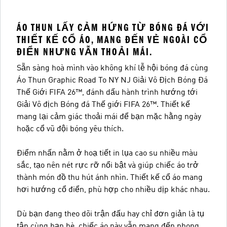
ÁO THUN LẤY CẢM HỨNG TỪ BÓNG ĐÁ VỚI
THIẾT KẾ CỔ ÁO, MANG ĐẾN VẺ NGOÀI CỔ
ĐIỂN NHƯNG VẪN THOẢI MÁI.
Sẵn sàng hoà mình vào không khí lễ hội bóng đá cùng
Áo Thun Graphic Road To NY NJ Giải Vô Địch Bóng Đá
Thế Giới FIFA 26™, đánh dấu hành trình hướng tới
Giải Vô địch Bóng đá Thế giới FIFA 26™. Thiết kế
mang lại cảm giác thoải mái để bạn mặc hằng ngày
hoặc cổ vũ đội bóng yêu thích.
Điểm nhấn nằm ở hoạ tiết in lụa cao su nhiều màu
sắc, tạo nên nét rực rỡ nổi bật và giúp chiếc áo trở
thành món đồ thu hút ánh nhìn. Thiết kế cổ áo mang
hơi hướng cổ điển, phù hợp cho nhiều dịp khác nhau.
Dù bạn đang theo dõi trận đấu hay chỉ đơn giản là tụ
tập cùng bạn bè, chiếc áo này vẫn mang đến phong