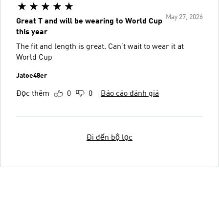
May 27, 2026
Great T and will be wearing to World Cup
this year
The fit and length is great. Can’t wait to wear it at
World Cup
Jatoe48er
Đọc thêm
0
0
Báo cáo đánh giá
Đi đến bộ lọc