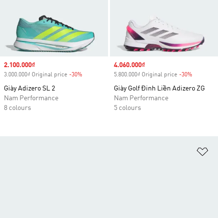
Sale price
2.100.000₫
Sale price
4.060.000₫
3.000.000₫ Original price
-30%
Discount
5.800.000₫ Original price
-30%
Discount
Giày Adizero SL 2
Giày Golf Đinh Liền Adizero ZG
Nam Performance
Nam Performance
8 colours
5 colours
Ad