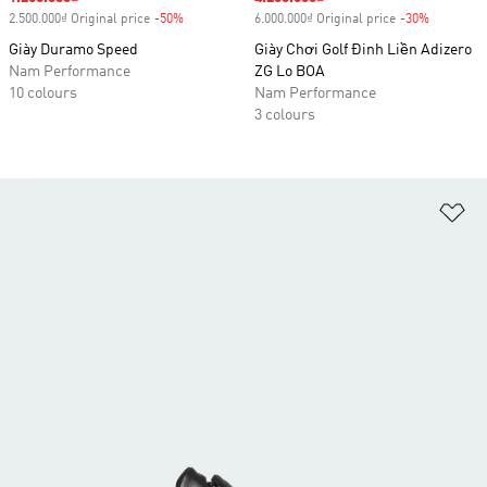
2.500.000₫ Original price
-50%
Discount
6.000.000₫ Original price
-30%
Discount
Giày Duramo Speed
Giày Chơi Golf Đinh Liền Adizero
Nam Performance
ZG Lo BOA
10 colours
Nam Performance
3 colours
Ad