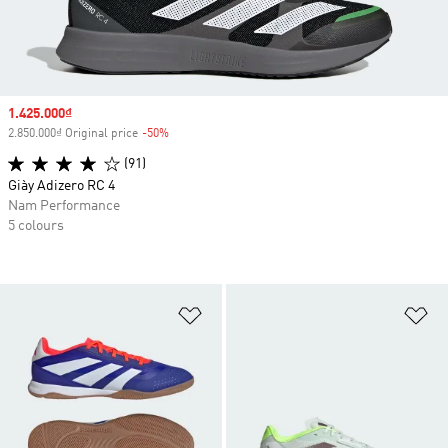
Sale price
1.425.000₫
2.850.000₫ Original price
-50%
Discount
(91)
Giày Adizero RC 4
Nam Performance
5 colours
Add to Wishlist
Ad