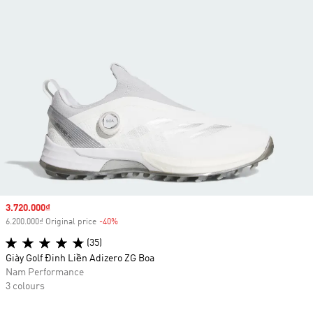
Sale price
3.720.000₫
6.200.000₫ Original price
-40%
Discount
(35)
Giày Golf Đinh Liền Adizero ZG Boa
Nam Performance
3 colours