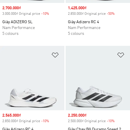
Sale price
2.700.000₫
Sale price
1.425.000₫
3.000.000₫ Original price
-10%
Discount
2.850.000₫ Original price
-50%
Discount
Giày ADIZERO SL
Giày Adizero RC 4
Nam Performance
Nam Performance
5 colours
5 colours
Add to Wishlist
Ad
Sale price
2.565.000₫
Sale price
2.250.000₫
2.850.000₫ Original price
-10%
Discount
2.500.000₫ Original price
-10%
Discount
Giày Adizero RC 4
Giày Chạy Bộ Duramo Speed 2