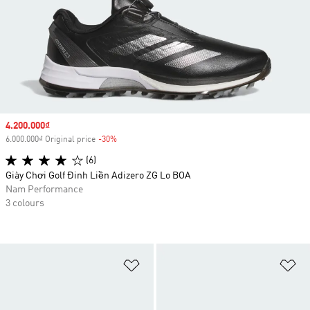
Sale price
4.200.000₫
6.000.000₫ Original price
-30%
Discount
(6)
Giày Chơi Golf Đinh Liền Adizero ZG Lo BOA
Nam Performance
3 colours
Add to Wishlist
Ad