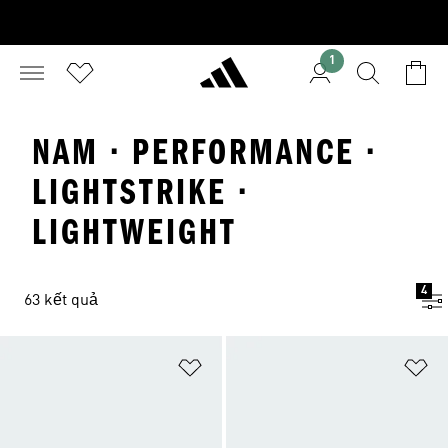
1
NAM · PERFORMANCE ·
LIGHTSTRIKE ·
LIGHTWEIGHT
4
63 kết quả
Add to Wishlist
Ad