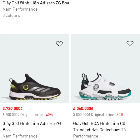
Giày Golf Đinh Liền Adizero ZG Boa
Nam Performance
3 colours
Add to Wishlist
Ad
Sale price
3.720.000₫
Sale price
4.060.000₫
6.200.000₫ Original price
-40%
Discount
5.800.000₫ Original price
-30%
Discount
Giày Golf Đinh Liền Adizero ZG
Giày Golf BOA Đinh Liền Cổ
Boa
Trung adidas Codechaos 25
Nam Performance
Performance