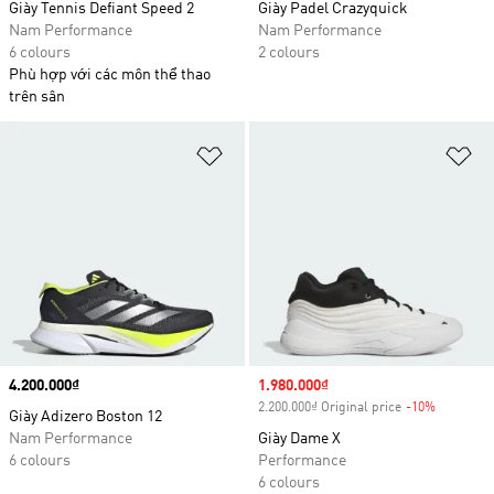
Giày Tennis Defiant Speed 2
Giày Padel Crazyquick
Nam Performance
Nam Performance
6 colours
2 colours
Phù hợp với các môn thể thao
trên sân
Add to Wishlist
Ad
Price
4.200.000₫
Sale price
1.980.000₫
2.200.000₫ Original price
-10%
Discount
Giày Adizero Boston 12
Nam Performance
Giày Dame X
6 colours
Performance
6 colours