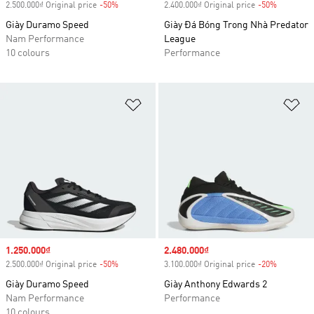
2.500.000₫ Original price
-50%
Discount
2.400.000₫ Original price
-50%
Discount
Giày Duramo Speed
Giày Đá Bóng Trong Nhà Predator
Nam Performance
League
10 colours
Performance
Add to Wishlist
Ad
Sale price
1.250.000₫
Sale price
2.480.000₫
2.500.000₫ Original price
-50%
Discount
3.100.000₫ Original price
-20%
Discount
Giày Duramo Speed
Giày Anthony Edwards 2
Nam Performance
Performance
10 colours