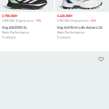
Sale price
2.700.000₫
Sale price
3.420.000₫
3.000.000₫ Original price
-10%
Discount
5.700.000₫ Original price
-40%
Discount
Giày ADIZERO SL
Giày Golf Đinh Liền Adizero ZG
Nam Performance
Nam Performance
5 colours
5 colours
Ad