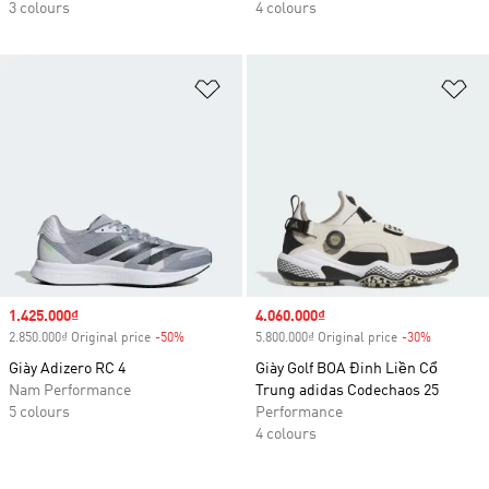
3 colours
4 colours
Add to Wishlist
Ad
Sale price
1.425.000₫
Sale price
4.060.000₫
2.850.000₫ Original price
-50%
Discount
5.800.000₫ Original price
-30%
Discount
Giày Adizero RC 4
Giày Golf BOA Đinh Liền Cổ
Nam Performance
Trung adidas Codechaos 25
5 colours
Performance
4 colours