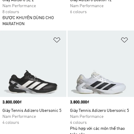
Giày Adizero SL 2
Giày Adizero Boston 12
Nam Performance
Nam Performance
8 colours
6 colours
ĐƯỢC KHUYÊN DÙNG CHO
MARATHON
Add to Wishlist
Ad
Price
3.800.000₫
Price
3.800.000₫
Giày Tennis Adizero Ubersonic 5
Giày Tennis Adizero Ubersonic 5
Nam Performance
Nam Performance
4 colours
4 colours
Phù hợp với các môn thể thao