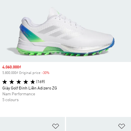
Sale price
4.060.000₫
5.800.000₫ Original price
-30%
Discount
(169)
Giày Golf Đinh Liền Adizero ZG
Nam Performance
5 colours
Add to Wishlist
Ad