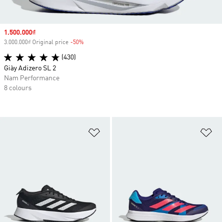
Sale price
1.500.000₫
3.000.000₫ Original price
-50%
Discount
(430)
Giày Adizero SL 2
Nam Performance
8 colours
Add to Wishlist
Ad