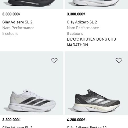
Price
3.300.000₫
Price
3.300.000₫
Giày Adizero SL 2
Giày Adizero SL 2
Nam Performance
Nam Performance
8 colours
8 colours
ĐƯỢC KHUYÊN DÙNG CHO
MARATHON
Add to Wishlist
Ad
Price
3.300.000₫
Price
4.200.000₫