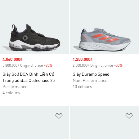
Sale price
4.060.000₫
Sale price
1.250.000₫
5.800.000₫ Original price
-30%
Discount
2.500.000₫ Original price
-50%
Discount
Giày Golf BOA Đinh Liền Cổ
Giày Duramo Speed
Trung adidas Codechaos 25
Nam Performance
Performance
10 colours
4 colours
Add to Wishlist
Ad