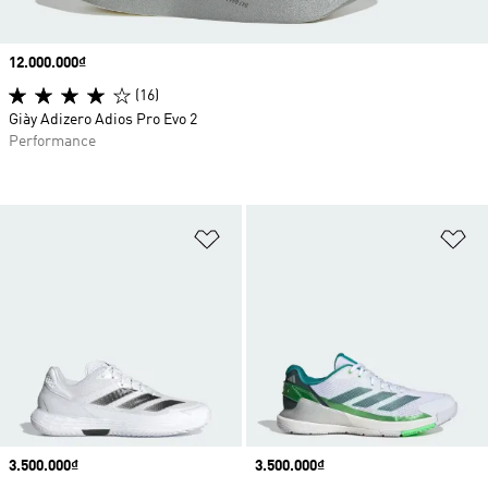
Price
12.000.000₫
(16)
Giày Adizero Adios Pro Evo 2
Performance
Add to Wishlist
Ad
Price
3.500.000₫
Price
3.500.000₫