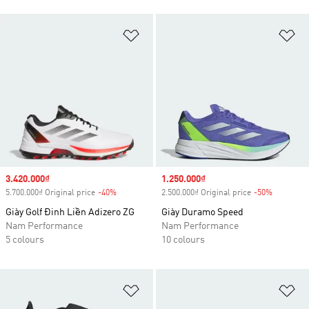
Add to Wishlist
Ad
Sale price
3.420.000₫
Sale price
1.250.000₫
5.700.000₫ Original price
-40%
Discount
2.500.000₫ Original price
-50%
Discount
Giày Golf Đinh Liền Adizero ZG
Giày Duramo Speed
Nam Performance
Nam Performance
5 colours
10 colours
Add to Wishlist
Ad