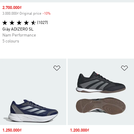
Sale price
2.700.000₫
3.000.000₫ Original price
-10%
Discount
(1027)
Giày ADIZERO SL
Nam Performance
5 colours
Add to Wishlist
Ad
Sale price
1.250.000₫
Sale price
1.200.000₫