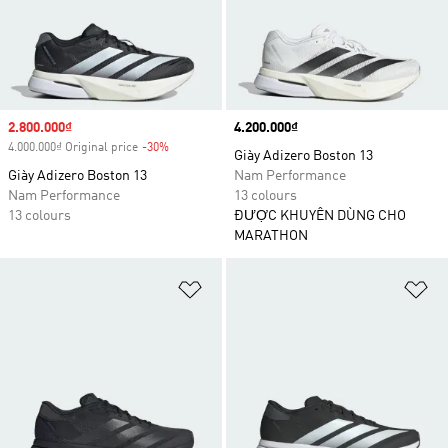
Sale price
2.800.000₫
Price
4.200.000₫
4.000.000₫ Original price
-30%
Discount
Giày Adizero Boston 13
Giày Adizero Boston 13
Nam Performance
Nam Performance
13 colours
13 colours
ĐƯỢC KHUYÊN DÙNG CHO
MARATHON
Add to Wishlist
Ad