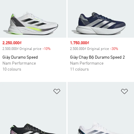
Sale price
2.250.000₫
Sale price
1.750.000₫
2.500.000₫ Original price
-10%
Discount
2.500.000₫ Original price
-30%
Discount
Giày Duramo Speed
Giày Chạy Bộ Duramo Speed 2
Nam Performance
Nam Performance
10 colours
11 colours
Add to Wishlist
Ad