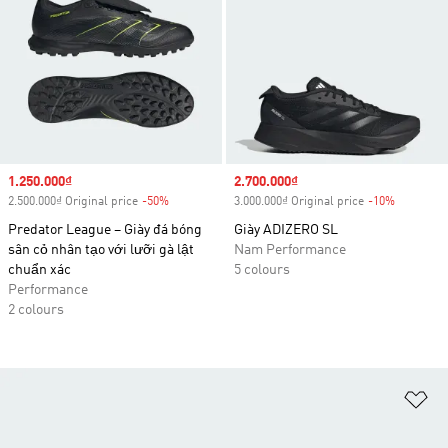
Sale price
1.250.000₫
Sale price
2.700.000₫
2.500.000₫ Original price
-50%
Discount
3.000.000₫ Original price
-10%
Discount
Predator League – Giày đá bóng
Giày ADIZERO SL
sân cỏ nhân tạo với lưỡi gà lật
Nam Performance
chuẩn xác
5 colours
Performance
2 colours
Ad