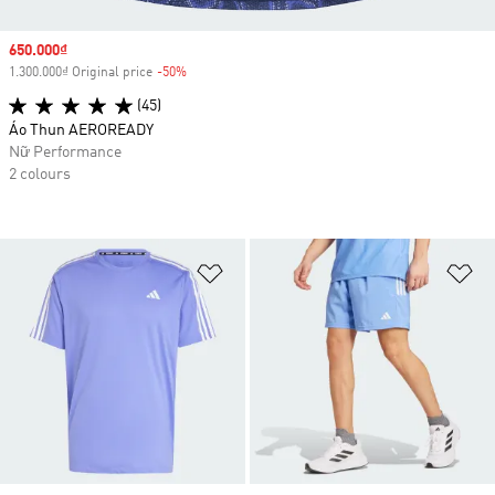
Sale price
650.000₫
1.300.000₫ Original price
-50%
Discount
(45)
Áo Thun AEROREADY
Nữ Performance
2 colours
Add to Wishlist
Ad