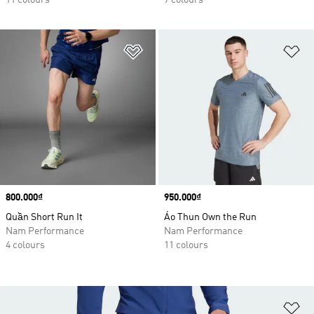
11 colours
7 colours
Add to Wishlist
Ad
Price
800.000₫
Price
950.000₫
Quần Short Run It
Áo Thun Own the Run
Nam Performance
Nam Performance
4 colours
11 colours
Ad