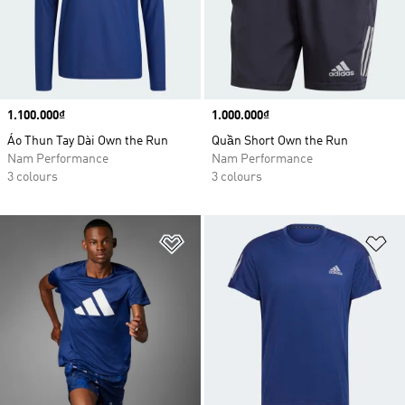
Price
1.100.000₫
Price
1.000.000₫
Áo Thun Tay Dài Own the Run
Quần Short Own the Run
Nam Performance
Nam Performance
3 colours
3 colours
Add to Wishlist
Ad