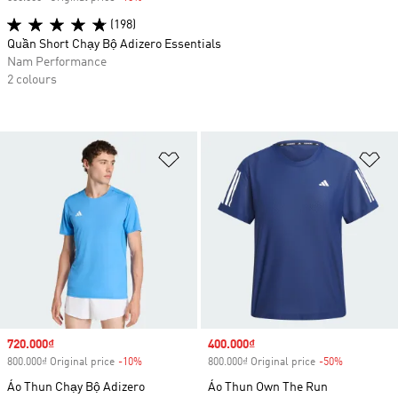
(198)
Quần Short Chạy Bộ Adizero Essentials
Nam Performance
2 colours
Add to Wishlist
Ad
Sale price
720.000₫
Sale price
400.000₫
800.000₫ Original price
-10%
Discount
800.000₫ Original price
-50%
Discount
Áo Thun Chạy Bộ Adizero
Áo Thun Own The Run