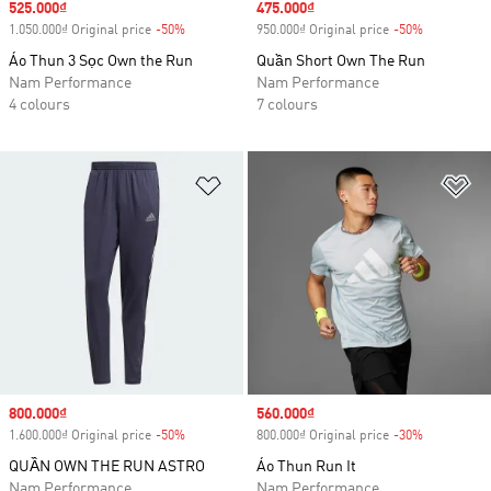
Sale price
525.000₫
Sale price
475.000₫
1.050.000₫ Original price
-50%
Discount
950.000₫ Original price
-50%
Discount
Áo Thun 3 Sọc Own the Run
Quần Short Own The Run
Nam Performance
Nam Performance
4 colours
7 colours
Add to Wishlist
Ad
Sale price
800.000₫
Sale price
560.000₫
1.600.000₫ Original price
-50%
Discount
800.000₫ Original price
-30%
Discount
QUẦN OWN THE RUN ASTRO
Áo Thun Run It
Nam Performance
Nam Performance