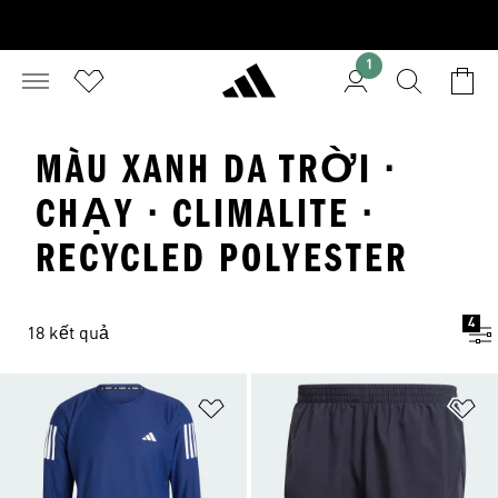
1
MÀU XANH DA TRỜI ·
CHẠY · CLIMALITE ·
RECYCLED POLYESTER
4
18 kết quả
Add to Wishlist
Ad