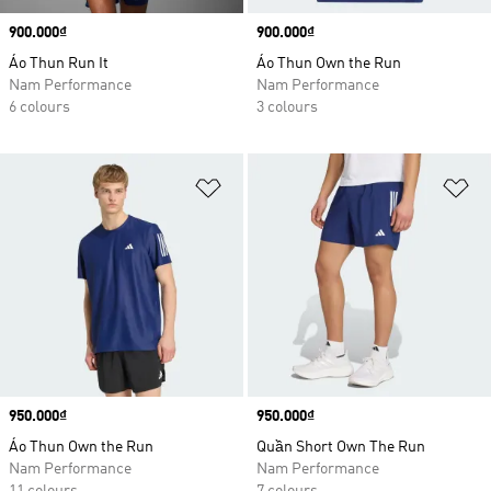
Price
900.000₫
Price
900.000₫
Áo Thun Run It
Áo Thun Own the Run
Nam Performance
Nam Performance
6 colours
3 colours
Add to Wishlist
Ad
Price
950.000₫
Price
950.000₫
Áo Thun Own the Run
Quần Short Own The Run
Nam Performance
Nam Performance