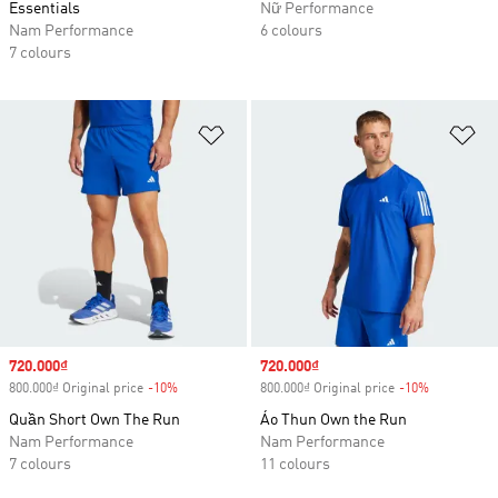
Essentials
Nữ Performance
Nam Performance
6 colours
7 colours
Add to Wishlist
Ad
Sale price
720.000₫
Sale price
720.000₫
800.000₫ Original price
-10%
Discount
800.000₫ Original price
-10%
Discount
Quần Short Own The Run
Áo Thun Own the Run
Nam Performance
Nam Performance
7 colours
11 colours