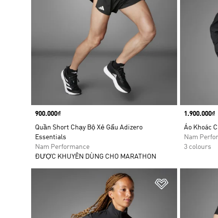
Price
900.000₫
Price
1.900.000₫
Quần Short Chạy Bộ Xẻ Gấu Adizero
Áo Khoác C
Essentials
Nam Perfo
Nam Performance
3 colours
ĐƯỢC KHUYÊN DÙNG CHO MARATHON
Add to Wishlis