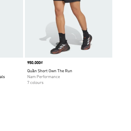
Price
950.000₫
Quần Short Own The Run
als
Nam Performance
7 colours