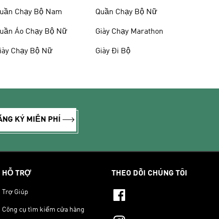
uần Chạy Bộ Nam
Quần Chạy Bộ Nữ
uần Áo Chạy Bộ Nữ
Giày Chạy Marathon
iày Chạy Bộ Nữ
Giày Đi Bộ
ĂNG KÝ MIỄN PHÍ
HỖ TRỢ
THEO DÕI CHÚNG TÔI
Trợ Giúp
Công cụ tìm kiếm cửa hàng