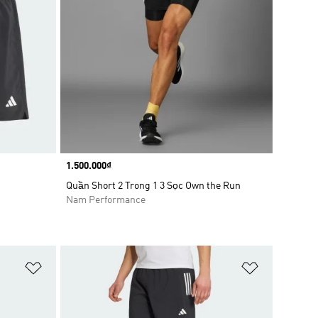
Price
1.500.000₫
Quần Short 2 Trong 1 3 Sọc Own the Run
Nam Performance
Add to Wishlist
Add to Wish