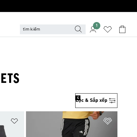
1
KETS
4
Lọc & Sắp xếp
Add to Wishlist
Add to Wish