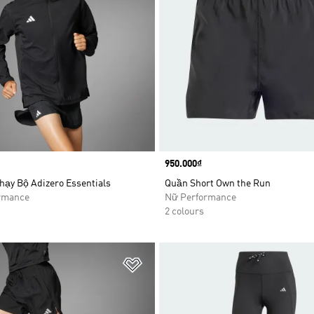
Price
950.000₫
hạy Bộ Adizero Essentials
Quần Short Own the Run
rmance
Nữ Performance
2 colours
t
Add to Wishlist