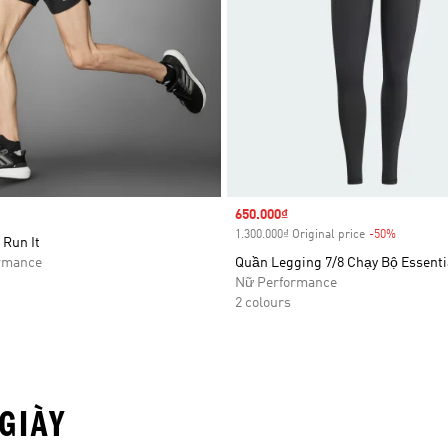
Sale price
650.000₫
1.300.000₫ Original price
-50%
Discount
 Run It
rmance
Quần Legging 7/8 Chạy Bộ Essenti
Nữ Performance
2 colours
GIÀY