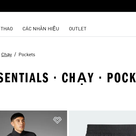
 THAO
CÁC NHÃN HIỆU
OUTLET
Chạy
Pockets
SENTIALS · CHẠY · POC
t
Add to Wishlist