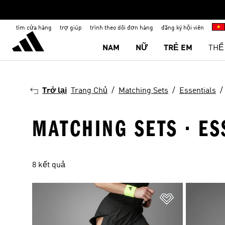
tìm cửa hàng
trợ giúp
trình theo dõi đơn hàng
đăng ký hội viên
NAM
NỮ
TRẺ EM
THỂ
Trở lại
Trang Chủ
Matching Sets
Essentials
MATCHING SETS · ES
8 kết quả
Add to Wishlis