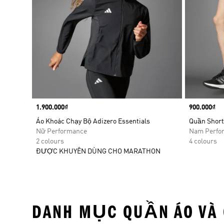
Price
1.900.000₫
Price
900.000₫
Áo Khoác Chạy Bộ Adizero Essentials
Quần Short
Nữ Performance
Nam Perfo
2 colours
4 colours
ĐƯỢC KHUYÊN DÙNG CHO MARATHON
DANH MỤC QUẦN ÁO VÀ 