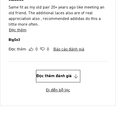
Same fit as my old pair 20+ years ago like meeting an
old friend. The additional laces also are of real
appreciation also , recommended addidas do this a
little more often.
Đọc thêm
BigOz3
Đọc thêm
0
0
Báo cáo đánh giá
Đọc thêm đánh giá
Đi đến bộ lọc