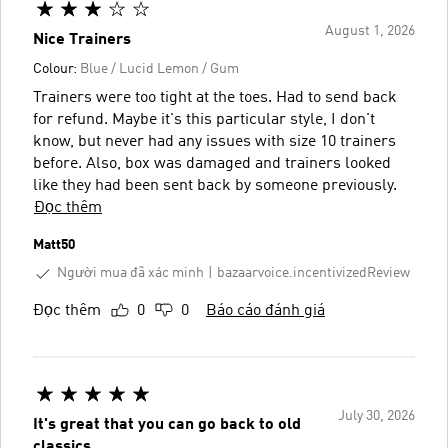
August 1, 2026
Nice Trainers
Colour:
Blue / Lucid Lemon / Gum
Trainers were too tight at the toes. Had to send back
for refund. Maybe it's this particular style, I don't
know, but never had any issues with size 10 trainers
before. Also, box was damaged and trainers looked
like they had been sent back by someone previously.
Đọc thêm
Matt50
Người mua đã xác minh
bazaarvoice.incentivizedReview
Đọc thêm
0
0
Báo cáo đánh giá
July 30, 2026
It's great that you can go back to old
classics