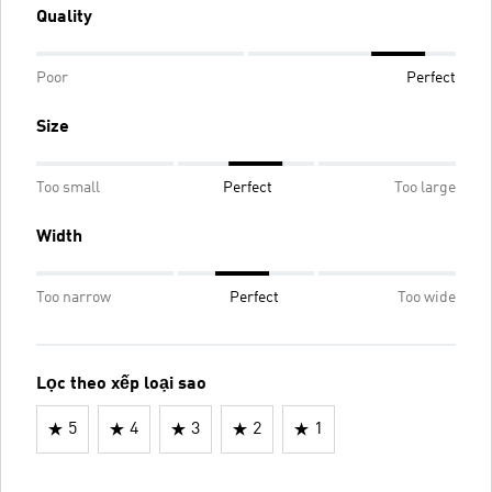
Quality
Poor
Perfect
Size
Too small
Perfect
Too large
Width
Too narrow
Perfect
Too wide
Lọc theo xếp loại sao
5
4
3
2
1