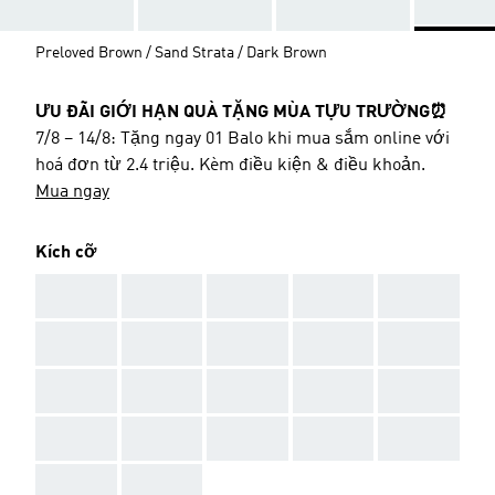
Preloved Brown / Sand Strata / Dark Brown
ƯU ĐÃI GIỚI HẠN QUÀ TẶNG MÙA TỰU TRƯỜNG⏰
7/8 – 14/8: Tặng ngay 01 Balo khi mua sắm online với
hoá đơn từ 2.4 triệu. Kèm điều kiện & điều khoản.
Mua ngay
Kích cỡ
AAA
AAA
AAA
AAA
AAA
AAA
AAA
AAA
AAA
AAA
AAA
AAA
AAA
AAA
AAA
AAA
AAA
AAA
AAA
AAA
AAA
AAA