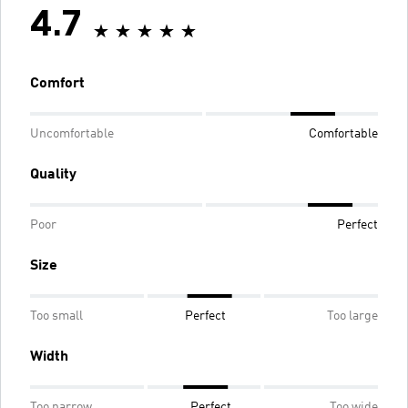
4.7
Comfort
Uncomfortable
Comfortable
Quality
Poor
Perfect
Size
Too small
Perfect
Too large
Width
Too narrow
Perfect
Too wide