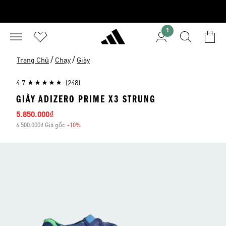
1
/
/
Trang Chủ
Chạy
Giày
4.7
(248)
GIÀY ADIZERO PRIME X3 STRUNG
Giá bán
5.850.000₫
6.500.000₫ Giá gốc
-10%
Giảm giá