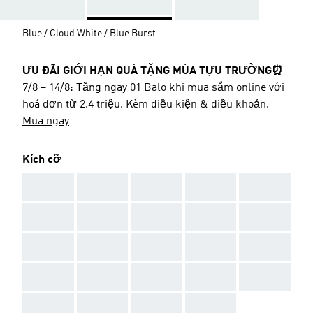
Blue / Cloud White / Blue Burst
ƯU ĐÃI GIỚI HẠN QUÀ TẶNG MÙA TỰU TRƯỜNG⏰
7/8 – 14/8: Tặng ngay 01 Balo khi mua sắm online với
hoá đơn từ 2.4 triệu. Kèm điều kiện & điều khoản.
Mua ngay
Kích cỡ
AAA
AAA
AAA
AAA
AAA
AAA
AAA
AAA
AAA
AAA
AAA
AAA
AAA
AAA
AAA
AAA
AAA
AAA
AAA
AAA
AAA
AAA
AAA
AAA