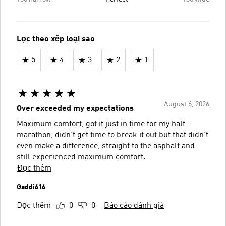
Lọc theo xếp loại sao
5
4
3
2
1
August 6, 2026
Over exceeded my expectations
Maximum comfort, got it just in time for my half
marathon, didn’t get time to break it out but that didn’t
even make a difference, straight to the asphalt and
still experienced maximum comfort.
Đọc thêm
Gaddi616
Đọc thêm
0
0
Báo cáo đánh giá