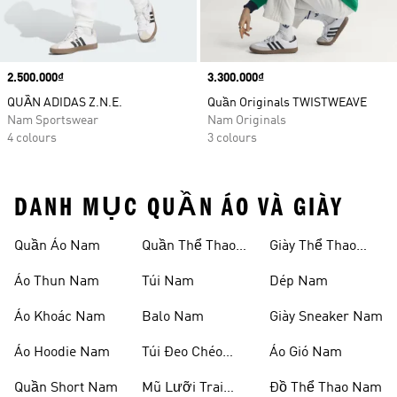
Price
2.500.000₫
Price
3.300.000₫
QUẦN ADIDAS Z.N.E.
Quần Originals TWISTWEAVE
Nam Sportswear
Nam Originals
4 colours
3 colours
DANH MỤC QUẦN ÁO VÀ GIÀY
Quần Áo Nam
Quần Thể Thao
Giày Thể Thao
Nam
Nam
Áo Thun Nam
Túi Nam
Dép Nam
Áo Khoác Nam
Balo Nam
Giày Sneaker Nam
Áo Hoodie Nam
Túi Đeo Chéo
Áo Gió Nam
Nam
Quần Short Nam
Mũ Lưỡi Trai
Đồ Thể Thao Nam