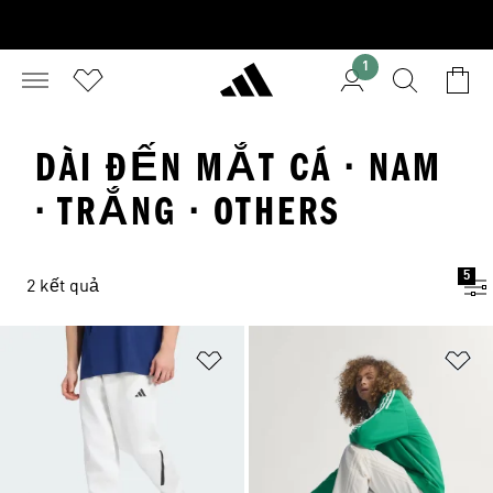
1
DÀI ĐẾN MẮT CÁ · NAM
· TRẮNG · OTHERS
5
2 kết quả
Add to Wishlist
Ad