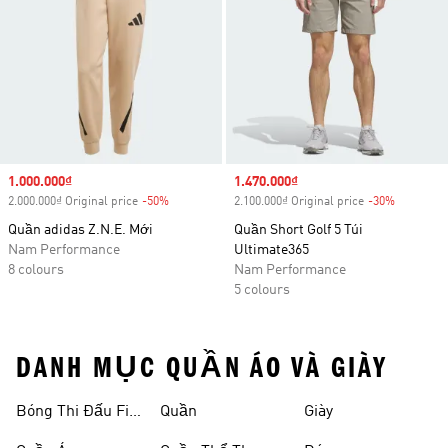
Sale price
1.000.000₫
Sale price
1.470.000₫
2.000.000₫ Original price
-50%
Discount
2.100.000₫ Original price
-30%
Discount
Quần adidas Z.N.E. Mới
Quần Short Golf 5 Túi
Nam Performance
Ultimate365
8 colours
Nam Performance
5 colours
DANH MỤC QUẦN ÁO VÀ GIÀY
Bóng Thi Đấu Fifa
Quần
Giày
World Cup 26™