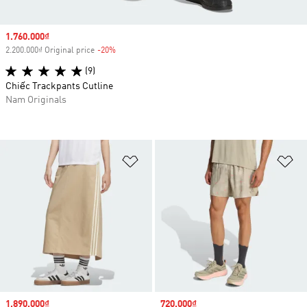
Sale price
1.760.000₫
2.200.000₫ Original price
-20%
Discount
(9)
Chiếc Trackpants Cutline
Nam Originals
Add to Wishlist
Ad
Sale price
1.890.000₫
Sale price
720.000₫