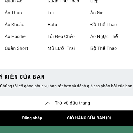
Quần Áo
Quần Thể Thao
Dép
Áo Thun
Túi
Áo Gió
Áo Khoác
Balo
Đồ Thể Thao
Áo Hoodie
Túi Đeo Chéo
Áo Ngực Thể
Thao
Quần Short
Mũ Lưỡi Trai
Bộ Thể Thao
Ý KIẾN CỦA BẠN
Chúng tôi cố gắng phục vụ bạn tốt hơn và đánh giá cao phản hồi của bạn
Trở về đầu trang
Đăng nhập
GIỎ HÀNG CỦA BẠN (0)