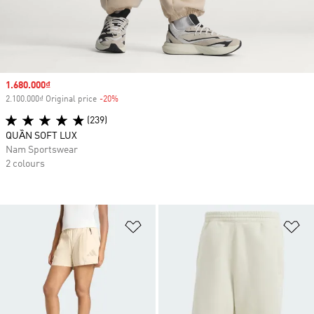
Sale price
1.680.000₫
2.100.000₫ Original price
-20%
Discount
(239)
QUẦN SOFT LUX
Nam Sportswear
2 colours
Add to Wishlist
Ad