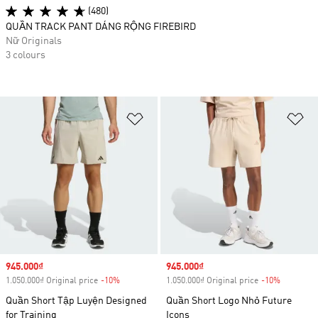
(480)
QUẦN TRACK PANT DÁNG RỘNG FIREBIRD
Nữ Originals
3 colours
Add to Wishlist
Ad
Sale price
945.000₫
Sale price
945.000₫
1.050.000₫ Original price
-10%
Discount
1.050.000₫ Original price
-10%
Discount
Quần Short Tập Luyện Designed
Quần Short Logo Nhỏ Future
for Training
Icons