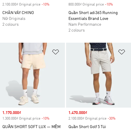
2.100.000₫ Original price
-10%
Discount
800.000₫ Original price
-10%
Discount
CHÂN VÁY CHINO
Quần Short adi365 Running
Nữ Originals
Essentials Brand Love
2 colours
Nam Performance
2 colours
Add to Wishlist
Ad
Sale price
1.170.000₫
Sale price
1.470.000₫
1.300.000₫ Original price
-10%
Discount
2.100.000₫ Original price
-30%
Discount
QUẦN SHORT SOFT LUX — MỀM
Quần Short Golf 5 Túi