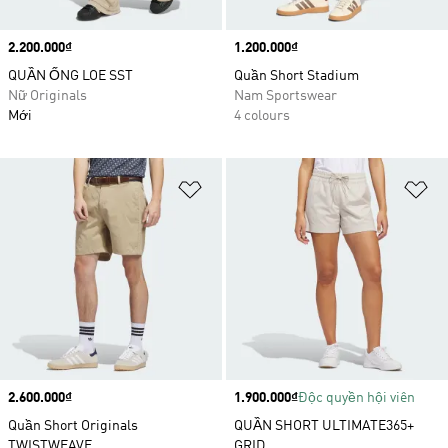
Price
2.200.000₫
Price
1.200.000₫
QUẦN ỐNG LOE SST
Quần Short Stadium
Nữ Originals
Nam Sportswear
Mới
4 colours
Add to Wishlist
Ad
Price
2.600.000₫
Price
1.900.000₫
Độc quyền hội viên
Quần Short Originals
QUẦN SHORT ULTIMATE365+
TWISTWEAVE
GRID