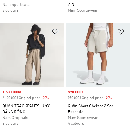
Nam Sportswear
Z.N.E.
2 colours
Nam Sportswear
Add to Wishlist
Ad
Sale price
1.680.000₫
Sale price
570.000₫
2.100.000₫ Original price
-20%
Discount
950.000₫ Original price
-40%
Discount
QUẦN TRACKPANTS LƯỚI
Quần Short Chelsea 3 Sọc
DÁNG RỘNG
Essential
Nam Originals
Nam Sportswear
2 colours
4 colours