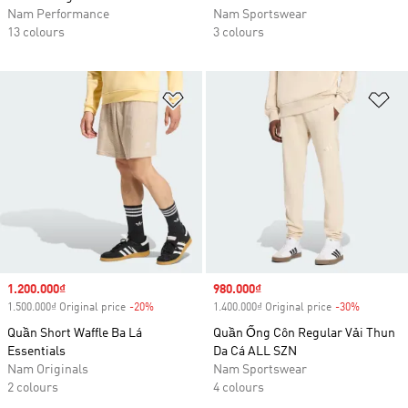
Nam Performance
Nam Sportswear
13 colours
3 colours
Add to Wishlist
Ad
Sale price
1.200.000₫
Sale price
980.000₫
1.500.000₫ Original price
-20%
Discount
1.400.000₫ Original price
-30%
Discount
Quần Short Waffle Ba Lá
Quần Ống Côn Regular Vải Thun
Essentials
Da Cá ALL SZN
Nam Originals
Nam Sportswear
2 colours
4 colours