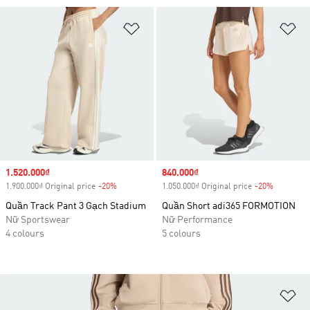
Add to Wishlist
Ad
Sale price
1.520.000₫
Sale price
840.000₫
1.900.000₫ Original price
-20%
Discount
1.050.000₫ Original price
-20%
Discount
Quần Track Pant 3 Gạch Stadium
Quần Short adi365 FORMOTION
Nữ Sportswear
Nữ Performance
4 colours
5 colours
Ad