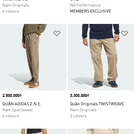
Nam Originals
Nữ Performance
4 colours
MEMBERS EXCLUSIVE
Add to Wishlist
Ad
Price
2.500.000₫
Price
3.300.000₫
QUẦN ADIDAS Z.N.E.
Quần Originals TWISTWEAVE
Nam Sportswear
Nam Originals
4 colours
3 colours