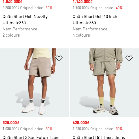
Sale price
1.540.000₫
Sale price
1.140.000₫
2.200.000₫ Original price
-30%
Discount
1.900.000₫ Original price
-40%
Discount
Quần Short Golf Novelty
Quần Short Golf 10 Inch
Ultimate365
Ultimate365
Nam Performance
Nam Performance
2 colours
4 colours
Add to Wishlist
Ad
Sale price
525.000₫
Sale price
625.000₫
1.050.000₫ Original price
-50%
Discount
1.250.000₫ Original price
-50%
Discount
Quần Short 3 Sọc Future Icons
Quần Short Dệt Thoi adidas