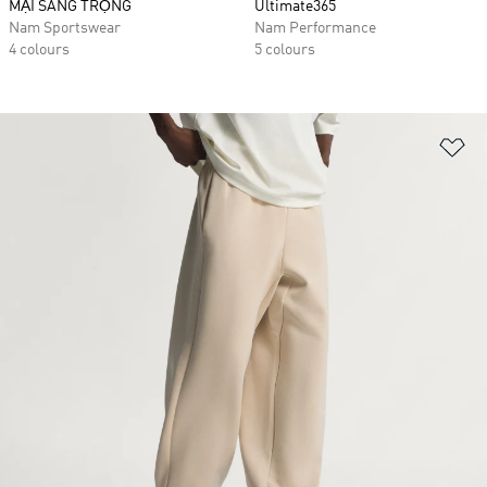
MẠI SANG TRỌNG
Ultimate365
Nam Sportswear
Nam Performance
4 colours
5 colours
Ad