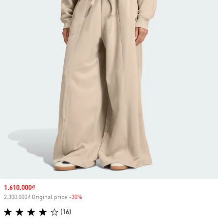
Sale price
1.610.000₫
2.300.000₫ Original price
-30%
Discount
(16)