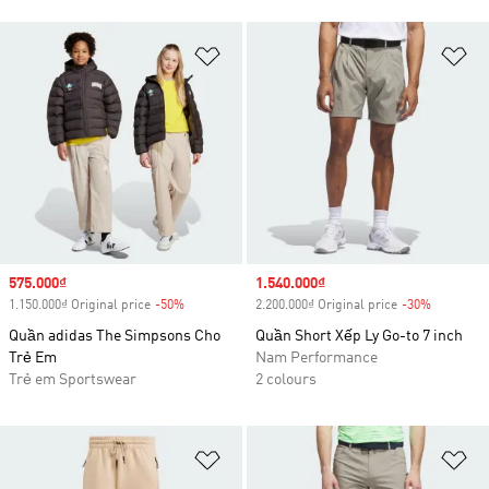
Add to Wishlist
Ad
Sale price
575.000₫
Sale price
1.540.000₫
1.150.000₫ Original price
-50%
Discount
2.200.000₫ Original price
-30%
Discount
Quần adidas The Simpsons Cho
Quần Short Xếp Ly Go-to 7 inch
Trẻ Em
Nam Performance
Trẻ em Sportswear
2 colours
Add to Wishlist
Ad