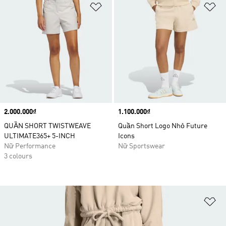
Add to Wishlist
Ad
Price
2.000.000₫
Price
1.100.000₫
QUẦN SHORT TWISTWEAVE
Quần Short Logo Nhỏ Future
ULTIMATE365+ 5-INCH
Icons
Nữ Performance
Nữ Sportswear
3 colours
Ad