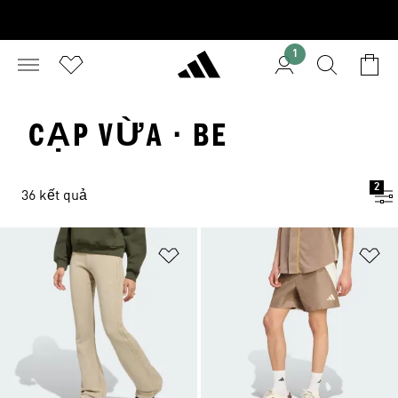
1
CẠP VỪA · BE
2
36 kết quả
Add to Wishlist
Ad