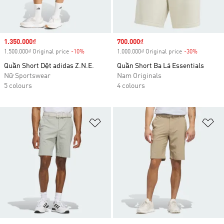
Sale price
1.350.000₫
Sale price
700.000₫
1.500.000₫ Original price
-10%
Discount
1.000.000₫ Original price
-30%
Discount
Quần Short Dệt adidas Z.N.E.
Quần Short Ba Lá Essentials
Nữ Sportswear
Nam Originals
5 colours
4 colours
Add to Wishlist
Ad