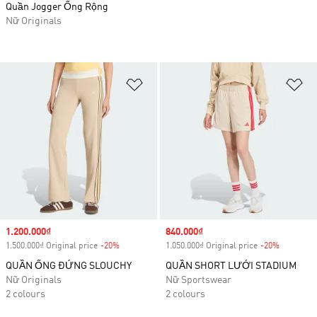
Quần Jogger Ống Rộng
Nữ Originals
Add to Wishlist
Ad
Sale price
1.200.000₫
Sale price
840.000₫
1.500.000₫ Original price
-20%
Discount
1.050.000₫ Original price
-20%
Discount
QUẦN ỐNG ĐỨNG SLOUCHY
QUẦN SHORT LƯỚI STADIUM
Nữ Originals
Nữ Sportswear
2 colours
2 colours