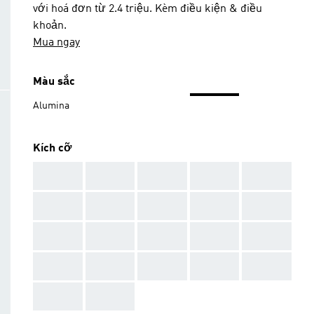
với hoá đơn từ 2.4 triệu. Kèm điều kiện & điều
khoản.
Mua ngay
Màu sắc
Alumina
Kích cỡ
AAA
AAA
AAA
AAA
AAA
AAA
AAA
AAA
AAA
AAA
AAA
AAA
AAA
AAA
AAA
AAA
AAA
AAA
AAA
AAA
AAA
AAA