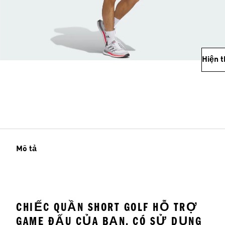
Hiện 
Mô tả
CHIẾC QUẦN SHORT GOLF HỖ TRỢ
GAME ĐẤU CỦA BẠN, CÓ SỬ DỤNG