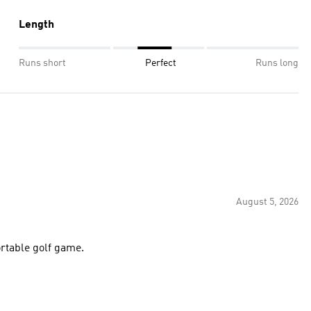
Length
Runs short
Perfect
Runs long
August 5, 2026
ortable golf game.