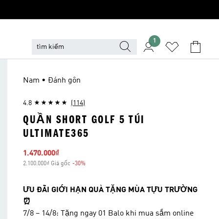
1
Nam • Đánh gôn
4.8
(114)
QUẦN SHORT GOLF 5 TÚI
ULTIMATE365
Giá bán
1.470.000₫
2.100.000₫ Giá gốc
-30%
Giảm giá
ƯU ĐÃI GIỚI HẠN QUÀ TẶNG MÙA TỰU TRƯỜNG
⏰
7/8 – 14/8: Tặng ngay 01 Balo khi mua sắm online