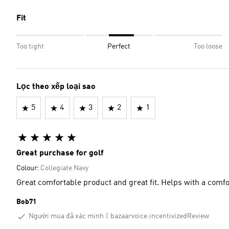
Fit
Too tight
Perfect
Too loose
Lọc theo xếp loại sao
5
4
3
2
1
Great purchase for golf
Colour:
Collegiate Navy
Great comfortable product and great fit. Helps with a comf
Bob71
Người mua đã xác minh
bazaarvoice.incentivizedReview