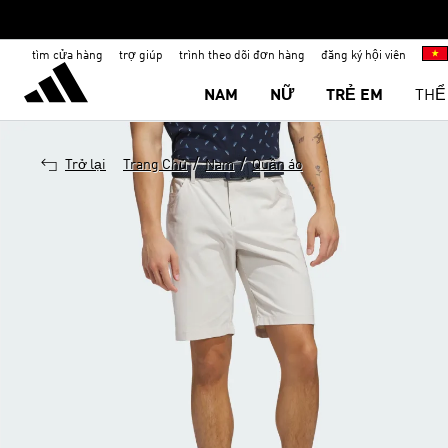
tìm cửa hàng
trợ giúp
trình theo dõi đơn hàng
đăng ký hội viên
NAM
NỮ
TRẺ EM
THỂ
/
/
Trở lại
Trang Chủ
Nam
Quần áo