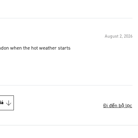
August 2, 2026
ndon when the hot weather starts
iá
Đi đến bộ lọc