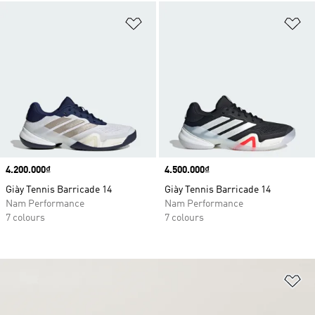
Add to Wishlist
Ad
Price
4.200.000₫
Price
4.500.000₫
Giày Tennis Barricade 14
Giày Tennis Barricade 14
Nam Performance
Nam Performance
7 colours
7 colours
Ad