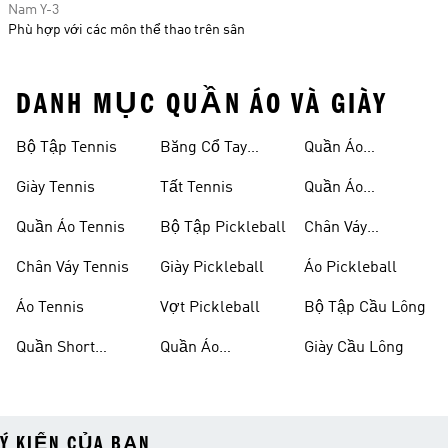
Nam Y-3
Phù hợp với các môn thể thao trên sân
DANH MỤC QUẦN ÁO VÀ GIÀY
Bộ Tập Tennis
Băng Cổ Tay
Quần Áo
Tennis
Pickleball Nữ
Giày Tennis
Tất Tennis
Quần Áo
Pickleball Nam
Quần Áo Tennis
Bộ Tập Pickleball
Chân Váy
Pickleball
Chân Váy Tennis
Giày Pickleball
Áo Pickleball
Áo Tennis
Vợt Pickleball
Bộ Tập Cầu Lông
Quần Short
Quần Áo
Giày Cầu Lông
Tennis
Pickleball
Ý KIẾN CỦA BẠN