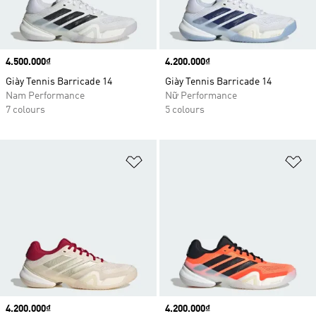
Price
4.500.000₫
Price
4.200.000₫
Giày Tennis Barricade 14
Giày Tennis Barricade 14
Nam Performance
Nữ Performance
7 colours
5 colours
Add to Wishlist
Ad
Price
4.200.000₫
Price
4.200.000₫