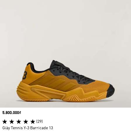
Price
5.800.000₫
(29)
Giày Tennis Y-3 Barricade 13