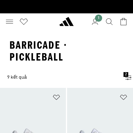
1
BARRICADE ·
PICKLEBALL
2
9 kết quả
Add to Wishlist
Ad