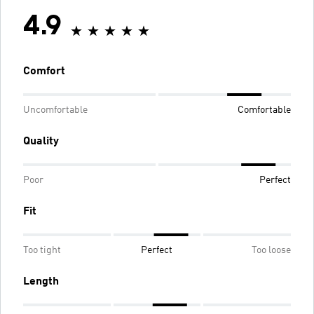
4.9
Comfort
Uncomfortable
Comfortable
Quality
Poor
Perfect
Fit
Too tight
Perfect
Too loose
Length