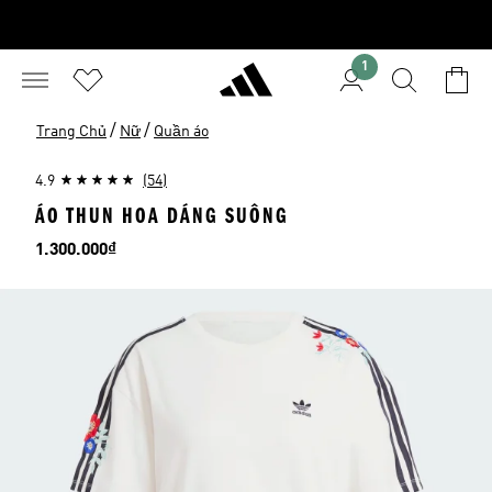
1
/
/
Trang Chủ
Nữ
Quần áo
4.9
(54)
ÁO THUN HOA DÁNG SUÔNG
Giá
1.300.000₫