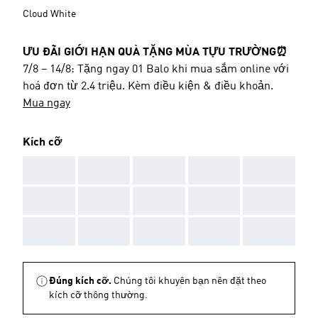
Cloud White
ƯU ĐÃI GIỚI HẠN QUÀ TẶNG MÙA TỰU TRƯỜNG⏰
7/8 – 14/8: Tặng ngay 01 Balo khi mua sắm online với
hoá đơn từ 2.4 triệu. Kèm điều kiện & điều khoản.
Mua ngay
Kích cỡ
AAA
AAA
AAA
AAA
AAA
AAA
AAA
AAA
AAA
AAA
AAA
AAA
AAA
AAA
AAA
Đúng kích cỡ.
Chúng tôi khuyên bạn nên đặt theo
kích cỡ thông thường.