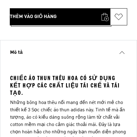
THÊM VÀO GIỎ HÀNG
Mô tả
CHIẾC ÁO THUN THÊU HOA CÓ SỬ DỤNG
KẾT HỢP CÁC CHẤT LIỆU TÁI CHẾ VÀ TÁI
TẠO.
Những bông hoa thêu nổi mang đến nét mới mẻ cho
thiết kế 3 Sọc chiếc áo thun adidas này. Tinh tế mà ấn
tượng, áo có kiểu dáng suông rộng làm từ chất vải
cotton mềm mại cho cảm giác thoải mái. Đây là lựa
chọn hoàn hảo cho những ngày bạn muốn diện phong