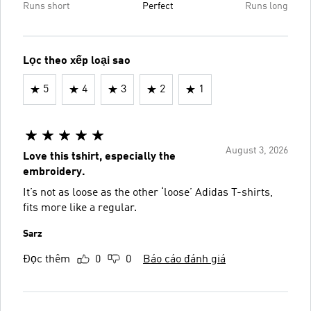
Runs short
Perfect
Runs long
Lọc theo xếp loại sao
5
4
3
2
1
August 3, 2026
Love this tshirt, especially the
embroidery.
It’s not as loose as the other ‘loose’ Adidas T-shirts,
fits more like a regular.
Sarz
Đọc thêm
0
0
Báo cáo đánh giá