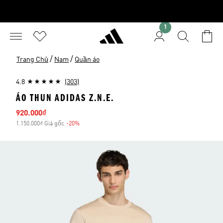
1
/
/
Trang Chủ
Nam
Quần áo
4.8
(303)
ÁO THUN ADIDAS Z.N.E.
Giá bán
920.000₫
1.150.000₫ Giá gốc
-20%
Giảm giá