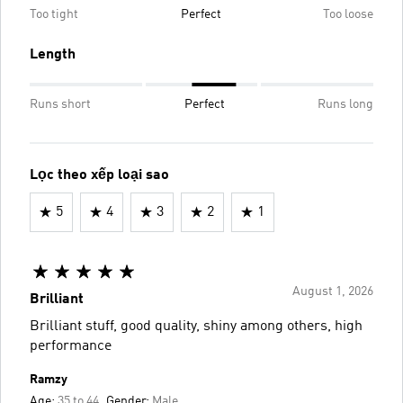
Too tight
Perfect
Too loose
Length
Runs short
Perfect
Runs long
Lọc theo xếp loại sao
5
4
3
2
1
August 1, 2026
Brilliant
Brilliant stuff, good quality, shiny among others, high
performance
Ramzy
Age:
35 to 44
Gender:
Male