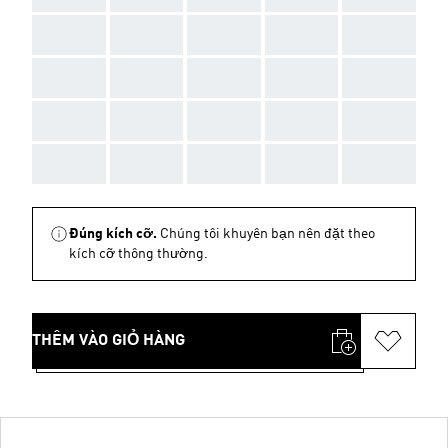
AAA
AAA
AAA
AAA
AAA
AAA
AAA
AAA
AAA
AAA
AAA
AAA
AAA
AAA
AAA
AAA
AAA
AAA
AAA
AAA
Đúng kích cỡ.
Chúng tôi khuyên bạn nên đặt theo
kích cỡ thông thường.
THÊM VÀO GIỎ HÀNG