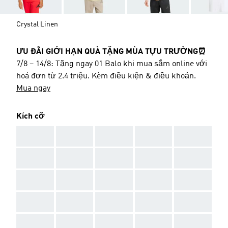
Crystal Linen
ƯU ĐÃI GIỚI HẠN QUÀ TẶNG MÙA TỰU TRƯỜNG⏰
7/8 – 14/8: Tặng ngay 01 Balo khi mua sắm online với
hoá đơn từ 2.4 triệu. Kèm điều kiện & điều khoản.
Mua ngay
Kích cỡ
AAA
AAA
AAA
AAA
AAA
AAA
AAA
AAA
AAA
AAA
AAA
AAA
AAA
AAA
AAA
AAA
AAA
AAA
AAA
AAA
AAA
AAA
AAA
AAA
AAA