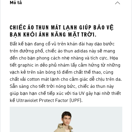
Mô tả
CHIẾC ÁO THUN MÁT LẠNH GIÚP BẢO VỆ
BẠN KHỎI ÁNH NẮNG MẶT TRỜI.
Bất kể bạn đang cổ vũ trên khán đài hay dạo bước
trên đường phố, chiếc áo thun adidas này sẽ mang
đến cho bạn phong cách nhẹ nhàng và tích cực. Họa
tiết graphic in dẻo phủ nhám lấy cảm hứng từ những
vạch kẻ trên sân bóng tô điểm chất thể thao, cùng
chất vải cotton mát lạnh cho cảm giác dễ chịu trên da.
Sẵn sàng cho tiết trời nóng bức, chiếc áo thun này
giúp bạn hạn chế tiếp xúc với tia UV gây hại nhờ thiết
kế Ultraviolet Protect Factor (UPF).