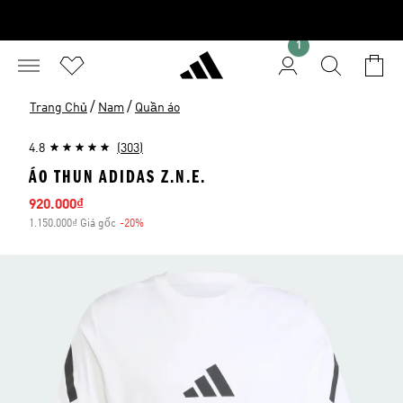
1
/
/
Trang Chủ
Nam
Quần áo
4.8
(303)
ÁO THUN ADIDAS Z.N.E.
Giá bán
920.000₫
1.150.000₫ Giá gốc
-20%
Giảm giá