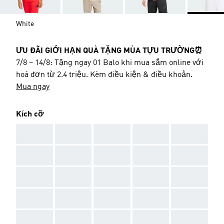
White
ƯU ĐÃI GIỚI HẠN QUÀ TẶNG MÙA TỰU TRƯỜNG⏰
7/8 – 14/8: Tặng ngay 01 Balo khi mua sắm online với
hoá đơn từ 2.4 triệu. Kèm điều kiện & điều khoản.
Mua ngay
Kích cỡ
AAA
AAA
AAA
AAA
AAA
AAA
AAA
AAA
AAA
AAA
AAA
AAA
AAA
AAA
AAA
AAA
AAA
AAA
AAA
AAA
AAA
AAA
AAA
AAA
AAA