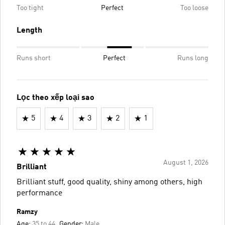
Too tight
Perfect
Too loose
Length
Runs short
Perfect
Runs long
Lọc theo xếp loại sao
5
4
3
2
1
August 1, 2026
Brilliant
Brilliant stuff, good quality, shiny among others, high
performance
Ramzy
Age:
35 to 44
Gender:
Male