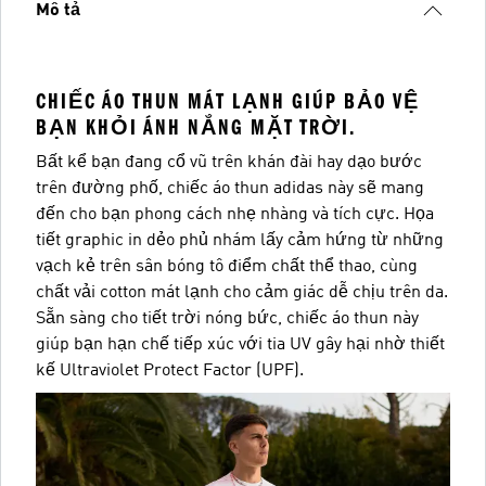
Mô tả
CHIẾC ÁO THUN MÁT LẠNH GIÚP BẢO VỆ
BẠN KHỎI ÁNH NẮNG MẶT TRỜI.
Bất kể bạn đang cổ vũ trên khán đài hay dạo bước
trên đường phố, chiếc áo thun adidas này sẽ mang
đến cho bạn phong cách nhẹ nhàng và tích cực. Họa
tiết graphic in dẻo phủ nhám lấy cảm hứng từ những
vạch kẻ trên sân bóng tô điểm chất thể thao, cùng
chất vải cotton mát lạnh cho cảm giác dễ chịu trên da.
Sẵn sàng cho tiết trời nóng bức, chiếc áo thun này
giúp bạn hạn chế tiếp xúc với tia UV gây hại nhờ thiết
kế Ultraviolet Protect Factor (UPF).