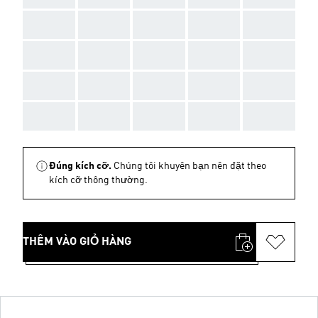
AAA
AAA
AAA
AAA
AAA
AAA
AAA
AAA
AAA
AAA
AAA
AAA
AAA
AAA
AAA
AAA
AAA
AAA
AAA
AAA
Đúng kích cỡ.
Chúng tôi khuyên bạn nên đặt theo
kích cỡ thông thường.
THÊM VÀO GIỎ HÀNG