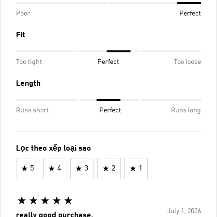
Poor
Perfect
Fit
Too tight
Perfect
Too loose
Length
Runs short
Perfect
Runs long
Lọc theo xếp loại sao
5
4
3
2
1
July 1, 2026
really good purchase.