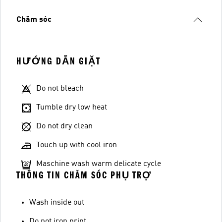
Chăm sóc
HƯỚNG DẪN GIẶT
Do not bleach
Tumble dry low heat
Do not dry clean
Touch up with cool iron
Maschine wash warm delicate cycle
THÔNG TIN CHĂM SÓC PHỤ TRỢ
Wash inside out
Do not iron print