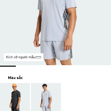
Kích cỡ người mẫu
Màu sắc