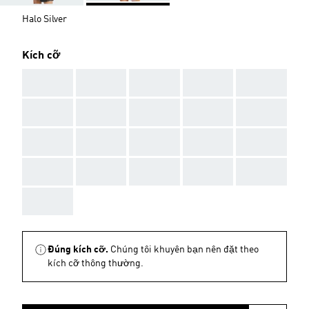
Halo Silver
Kích cỡ
AAA
AAA
AAA
AAA
AAA
AAA
AAA
AAA
AAA
AAA
AAA
AAA
AAA
AAA
AAA
AAA
AAA
AAA
AAA
AAA
AAA
Đúng kích cỡ.
Chúng tôi khuyên bạn nên đặt theo
kích cỡ thông thường.