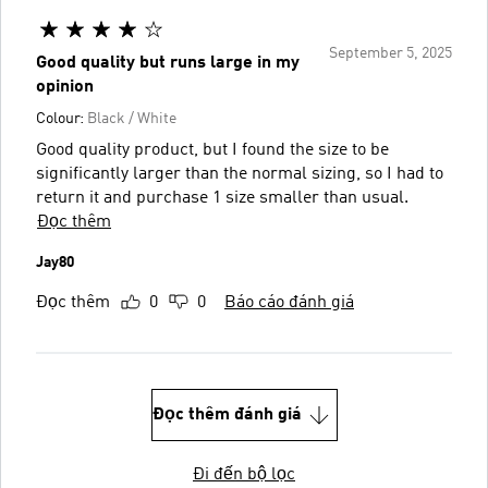
September 5, 2025
Good quality but runs large in my
opinion
Colour:
Black / White
Good quality product, but I found the size to be
significantly larger than the normal sizing, so I had to
return it and purchase 1 size smaller than usual.
Đọc thêm
Jay80
Đọc thêm
0
0
Báo cáo đánh giá
Đọc thêm đánh giá
Đi đến bộ lọc