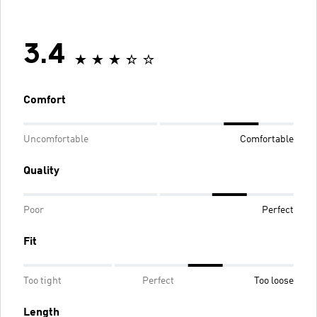
3.4
Comfort
Uncomfortable
Comfortable
Quality
Poor
Perfect
Fit
Too tight
Perfect
Too loose
Length