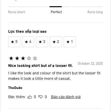
Runs short
Perfect
Runs long
Lọc theo xếp loại sao
5
4
3
2
1
October 22, 2025
Nice looking shirt but of a looser fit.
I like the look and colour of the shirt but the looser fit
makes it look a little more of casual.
TheDude
Đọc thêm
0
0
Báo cáo đánh giá