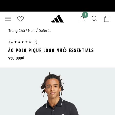
1
/
/
Trang Chủ
Nam
Quần áo
3.4
(5)
ÁO POLO PIQUÉ LOGO NHỎ ESSENTIALS
Giá
950.000₫