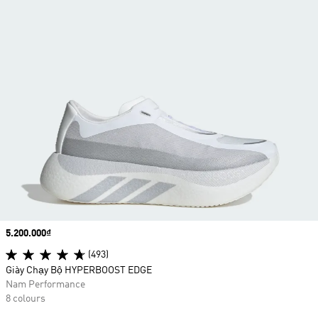
Price
5.200.000₫
(493)
Giày Chạy Bộ HYPERBOOST EDGE
Nam Performance
8 colours