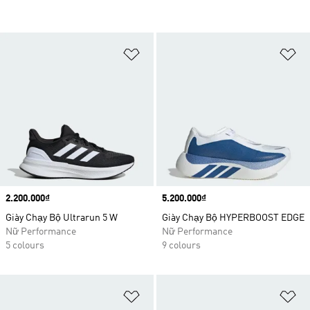
Add to Wishlist
Ad
Price
2.200.000₫
Price
5.200.000₫
Giày Chạy Bộ Ultrarun 5 W
Giày Chạy Bộ HYPERBOOST EDGE
Nữ Performance
Nữ Performance
5 colours
9 colours
Add to Wishlist
Ad