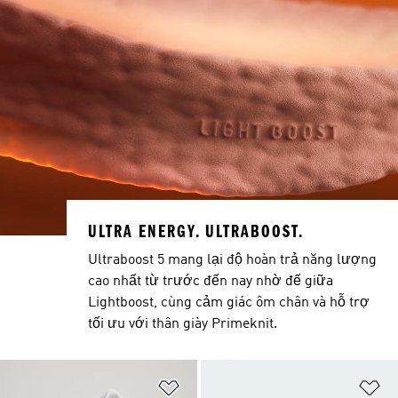
ULTRA ENERGY. ULTRABOOST.
Ultraboost 5 mang lại độ hoàn trả năng lượng
cao nhất từ trước đến nay nhờ đế giữa
Lightboost, cùng cảm giác ôm chân và hỗ trợ
tối ưu với thân giày Primeknit.
Add to Wishlist
Ad