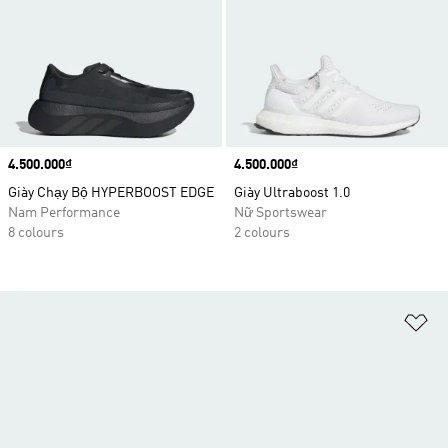
Price
4.500.000₫
Price
4.500.000₫
Giày Chạy Bộ HYPERBOOST EDGE
Giày Ultraboost 1.0
Nam Performance
Nữ Sportswear
8 colours
2 colours
Ad