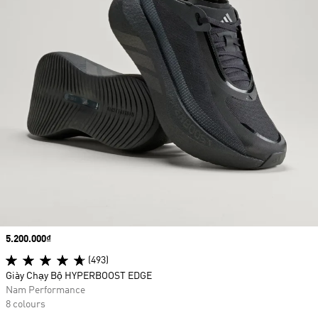
Price
5.200.000₫
(493)
Giày Chạy Bộ HYPERBOOST EDGE
Nam Performance
8 colours