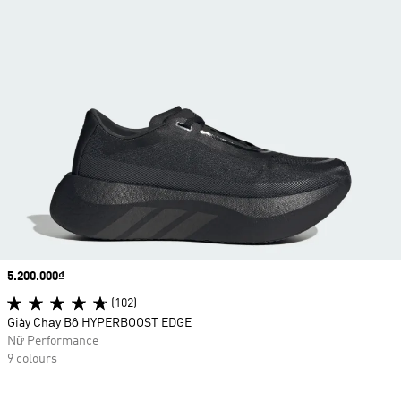
Price
5.200.000₫
(102)
Giày Chạy Bộ HYPERBOOST EDGE
Nữ Performance
9 colours