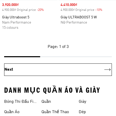
Sale price
3.920.000₫
Sale price
4.410.000₫
4.900.000₫ Original price
-20%
Discount
4.900.000₫ Original price
-10%
Discount
Giày Ultraboost 5
Giày ULTRABOOST 5 W
Nam Performance
Nữ Performance
15 colours
Page: 1 of 3
Next
DANH MỤC QUẦN ÁO VÀ GIÀY
Bóng Thi Đấu Fifa
Quần
Giày
World Cup 26™
Quần Áo
Quần Thể Thao
Dép