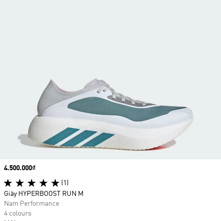
Price
4.500.000₫
(1)
Giày HYPERBOOST RUN M
Nam Performance
4 colours