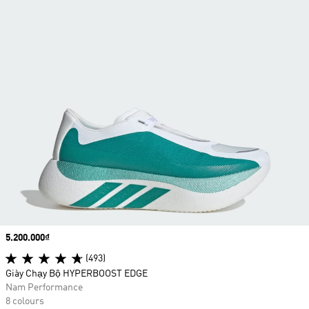
Price
5.200.000₫
(493)
Giày Chạy Bộ HYPERBOOST EDGE
Nam Performance
8 colours