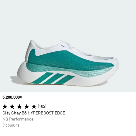
Price
5.200.000₫
(102)
Giày Chạy Bộ HYPERBOOST EDGE
Nữ Performance
9 colours