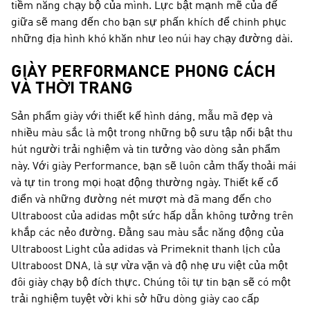
tiềm năng chạy bộ của mình. Lực bật mạnh mẽ của đế
giữa sẽ mang đến cho bạn sự phấn khích để chinh phục
những địa hình khó khăn như leo núi hay chạy đường dài.
GIÀY PERFORMANCE PHONG CÁCH
VÀ THỜI TRANG
Sản phẩm giày với thiết kế hình dáng, mẫu mã đẹp và
nhiều màu sắc là một trong những bộ sưu tập nổi bật thu
hút người trải nghiệm và tin tưởng vào dòng sản phẩm
này. Với giày Performance, bạn sẽ luôn cảm thấy thoải mái
và tự tin trong mọi hoạt động thường ngày. Thiết kế cổ
điển và những đường nét mượt mà đã mang đến cho
Ultraboost của adidas một sức hấp dẫn không tưởng trên
khắp các nẻo đường. Đằng sau màu sắc năng động của
Ultraboost Light của adidas và Primeknit thanh lịch của
Ultraboost DNA, là sự vừa vặn và độ nhẹ ưu việt của một
đôi giày chạy bộ đích thực. Chúng tôi tự tin bạn sẽ có một
trải nghiệm tuyệt vời khi sở hữu dòng giày cao cấp