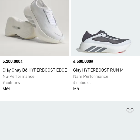
Price
5.200.000₫
Price
4.500.000₫
Giày Chạy Bộ HYPERBOOST EDGE
Giày HYPERBOOST RUN M
Nữ Performance
Nam Performance
9 colours
4 colours
Mới
Mới
Ad