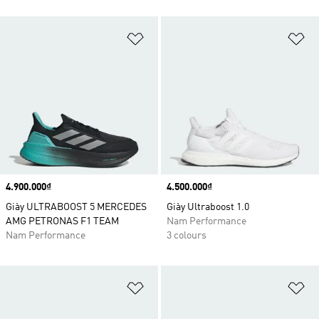
Add to Wishlist
Ad
Price
4.900.000₫
Price
4.500.000₫
Giày ULTRABOOST 5 MERCEDES
Giày Ultraboost 1.0
AMG PETRONAS F1 TEAM
Nam Performance
Nam Performance
3 colours
Add to Wishlist
Ad