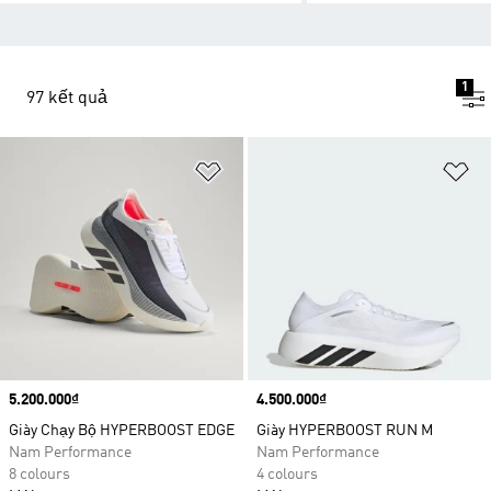
1
97 kết quả
Add to Wishlist
Ad
Price
5.200.000₫
Price
4.500.000₫
Giày Chạy Bộ HYPERBOOST EDGE
Giày HYPERBOOST RUN M
Nam Performance
Nam Performance
8 colours
4 colours