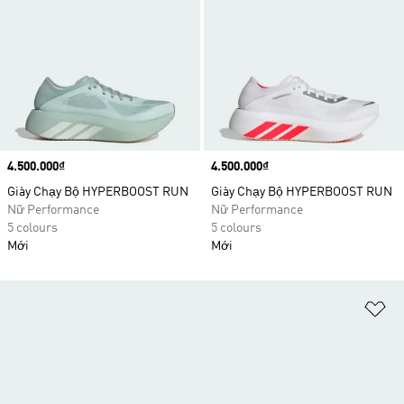
Price
4.500.000₫
Price
4.500.000₫
Giày Chạy Bộ HYPERBOOST RUN
Giày Chạy Bộ HYPERBOOST RUN
Nữ Performance
Nữ Performance
5 colours
5 colours
Mới
Mới
Ad