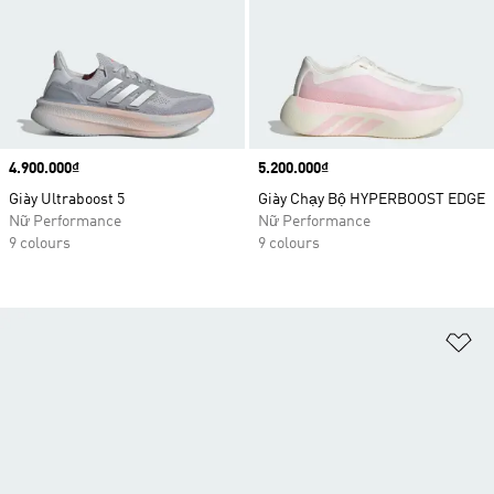
Price
4.900.000₫
Price
5.200.000₫
Giày Ultraboost 5
Giày Chạy Bộ HYPERBOOST EDGE
Nữ Performance
Nữ Performance
9 colours
9 colours
Ad