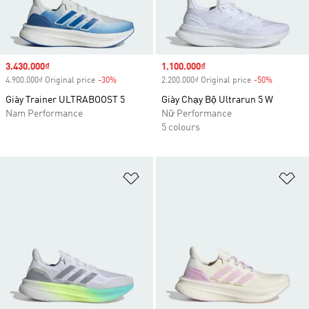
Sale price
3.430.000₫
Sale price
1.100.000₫
4.900.000₫ Original price
-30%
Discount
2.200.000₫ Original price
-50%
Discount
Giày Trainer ULTRABOOST 5
Giày Chạy Bộ Ultrarun 5 W
Nam Performance
Nữ Performance
5 colours
Add to Wishlist
Ad