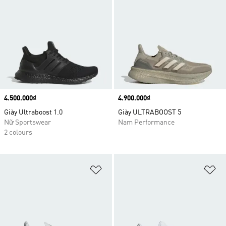
Price
4.500.000₫
Price
4.900.000₫
Giày Ultraboost 1.0
Giày ULTRABOOST 5
Nữ Sportswear
Nam Performance
2 colours
Add to Wishlist
Ad