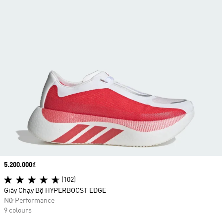
Price
5.200.000₫
(102)
Giày Chạy Bộ HYPERBOOST EDGE
Nữ Performance
9 colours