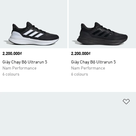
Price
2.200.000₫
Price
2.200.000₫
Giày Chạy Bộ Ultrarun 5
Giày Chạy Bộ Ultrarun 5
Nam Performance
Nam Performance
6 colours
6 colours
Ad