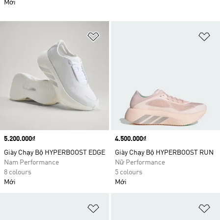
Mới
Add to Wishlist
Ad
Price
5.200.000₫
Price
4.500.000₫
Giày Chạy Bộ HYPERBOOST EDGE
Giày Chạy Bộ HYPERBOOST RUN
Nam Performance
Nữ Performance
8 colours
5 colours
Mới
Mới
Add to Wishlist
Ad