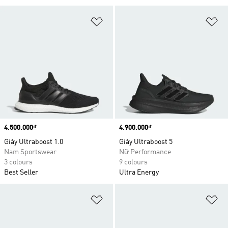
Add to Wishlist
Ad
Price
4.500.000₫
Price
4.900.000₫
Giày Ultraboost 1.0
Giày Ultraboost 5
Nam Sportswear
Nữ Performance
3 colours
9 colours
Best Seller
Ultra Energy
Add to Wishlist
Ad