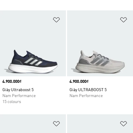
Add to Wishlist
Ad
Price
4.900.000₫
Price
4.900.000₫
Giày Ultraboost 5
Giày ULTRABOOST 5
Nam Performance
Nam Performance
15 colours
Add to Wishlist
Ad