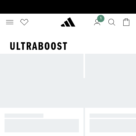
1
ULTRABOOST
SIÊU THOẢI MÁI
SIÊU NĂNG LƯỢN
Supernova — sự thoải mái và ổn đị
Ultraboost — lớp đệm
nh để không ngừng tiến bước
h cho chạy bộ hàng n