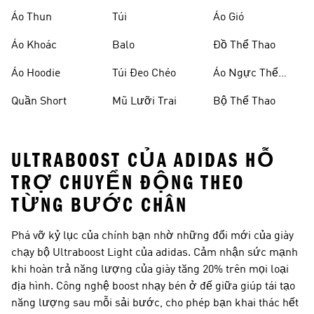
Áo Thun
Túi
Áo Gió
Áo Khoác
Balo
Đồ Thể Thao
Áo Hoodie
Túi Đeo Chéo
Áo Ngực Thể
Thao
Quần Short
Mũ Lưỡi Trai
Bộ Thể Thao
ULTRABOOST CỦA ADIDAS HỖ
TRỢ CHUYỂN ĐỘNG THEO
TỪNG BƯỚC CHÂN
Phá vỡ kỷ lục của chính bạn nhờ những đổi mới của giày
chạy bộ Ultraboost Light của adidas. Cảm nhận sức mạnh
khi hoàn trả năng lượng của giày tăng 20% trên mọi loại
địa hình. Công nghệ boost nhạy bén ở đế giữa giúp tái tạo
năng lượng sau mỗi sải bước, cho phép bạn khai thác hết