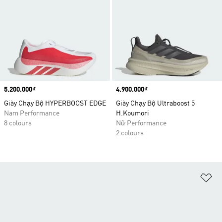
Price
5.200.000₫
Price
4.900.000₫
Giày Chạy Bộ HYPERBOOST EDGE
Giày Chạy Bộ Ultraboost 5
Nam Performance
H.Koumori
8 colours
Nữ Performance
2 colours
Ad