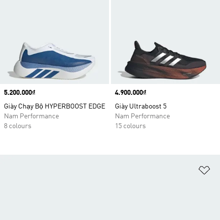
Price
5.200.000₫
Price
4.900.000₫
Giày Chạy Bộ HYPERBOOST EDGE
Giày Ultraboost 5
Nam Performance
Nam Performance
8 colours
15 colours
Ad