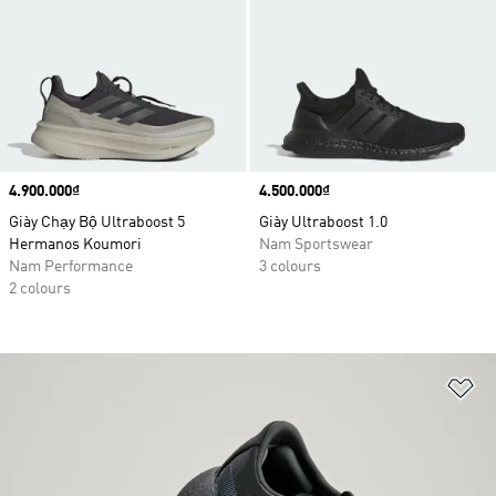
Price
4.900.000₫
Price
4.500.000₫
Giày Chạy Bộ Ultraboost 5
Giày Ultraboost 1.0
Hermanos Koumori
Nam Sportswear
Nam Performance
3 colours
2 colours
Ad