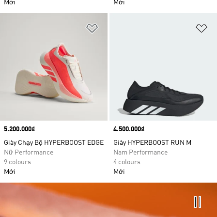
Mới
Mới
Add to Wishlist
Ad
Price
5.200.000₫
Price
4.500.000₫
Giày Chạy Bộ HYPERBOOST EDGE
Giày HYPERBOOST RUN M
Nữ Performance
Nam Performance
9 colours
4 colours
Mới
Mới