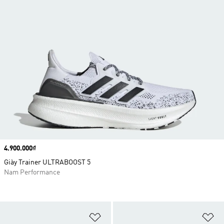
Price
4.900.000₫
Giày Trainer ULTRABOOST 5
Nam Performance
Add to Wishlist
Ad