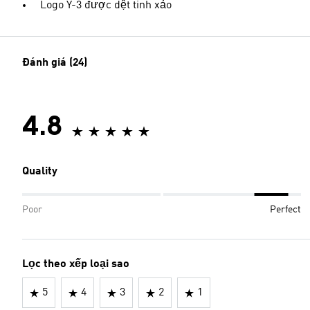
Logo Y-3 được dệt tinh xảo
Đánh giá (24)
4.8
Quality
Poor
Perfect
Lọc theo xếp loại sao
5
4
3
2
1