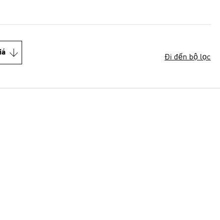
iá
Đi đến bộ lọc