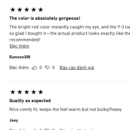
The color is absolutely gorgeous!
The bright red color instantly caught my eye, and the Y-3 logo 
so glad I bought it—the actual product looks exactly like th
recommended!
Đọc thêm
Eunwoo330
Đọc thêm
0
0
Báo cáo đánh giá
Quality as expected
Nice comfy fit, keeps the feet warm but not bulky/heavy
Joey