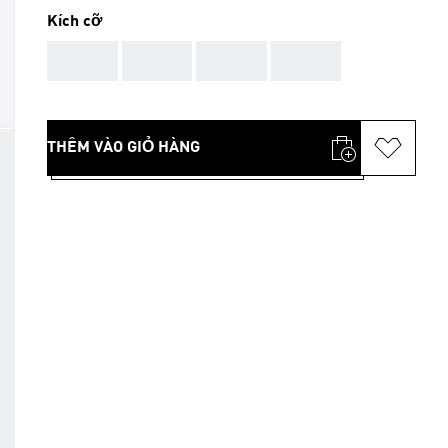
Kích cỡ
AAA
AAA
AAA
AAA
THÊM VÀO GIỎ HÀNG