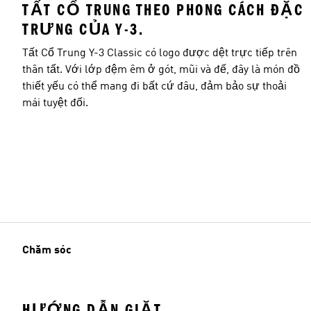
TẤT CỔ TRUNG THEO PHONG CÁCH ĐẶC
TRƯNG CỦA Y-3.
Tất Cổ Trung Y-3 Classic có logo được dệt trực tiếp trên
thân tất. Với lớp đệm êm ở gót, mũi và đế, đây là món đồ
thiết yếu có thể mang đi bất cứ đâu, đảm bảo sự thoải
mái tuyệt đối.
Chăm sóc
HƯỚNG DẪN GIẶT