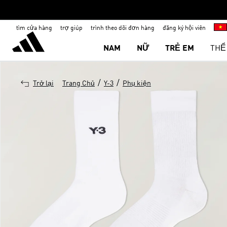
tìm cửa hàng
trợ giúp
trình theo dõi đơn hàng
đăng ký hội viên
NAM
NỮ
TRẺ EM
THỂ
/
/
Trở lại
Trang Chủ
Y-3
Phụ kiện