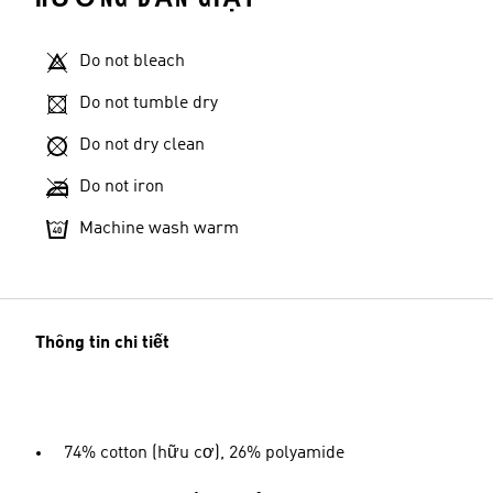
Do not bleach
Do not tumble dry
Do not dry clean
Do not iron
Machine wash warm
Thông tin chi tiết
74% cotton (hữu cơ), 26% polyamide