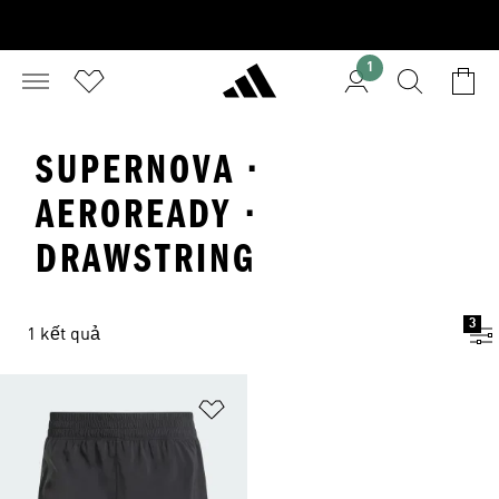
1
SUPERNOVA ·
AEROREADY ·
DRAWSTRING
3
1 kết quả
Add to Wishlist