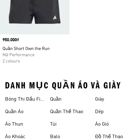
Price
950.000₫
Quần Short Own the Run
Nữ Performance
2 colours
DANH MỤC QUẦN ÁO VÀ GIÀY
Bóng Thi Đấu Fifa
Quần
Giày
World Cup 26™
Quần Áo
Quần Thể Thao
Dép
Áo Thun
Túi
Áo Gió
Áo Khoác
Balo
Đồ Thể Thao