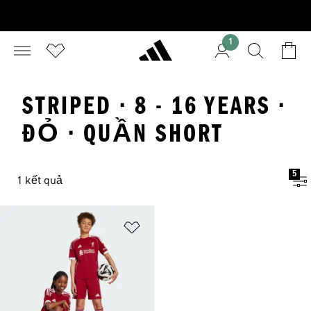
1
STRIPED · 8 - 16 YEARS ·
ĐỎ · QUẦN SHORT
5
1 kết quả
Add to Wishlist