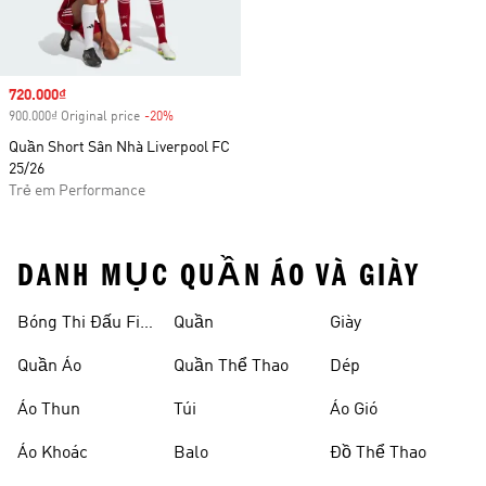
Sale price
720.000₫
900.000₫ Original price
-20%
Discount
Quần Short Sân Nhà Liverpool FC
25/26
Trẻ em Performance
DANH MỤC QUẦN ÁO VÀ GIÀY
Bóng Thi Đấu Fifa
Quần
Giày
World Cup 26™
Quần Áo
Quần Thể Thao
Dép
Áo Thun
Túi
Áo Gió
Áo Khoác
Balo
Đồ Thể Thao