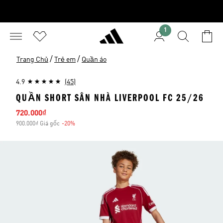
1
/
/
Trang Chủ
Trẻ em
Quần áo
4.9
(45)
QUẦN SHORT SÂN NHÀ LIVERPOOL FC 25/26
Giá bán
720.000₫
900.000₫ Giá gốc
-20%
Giảm giá