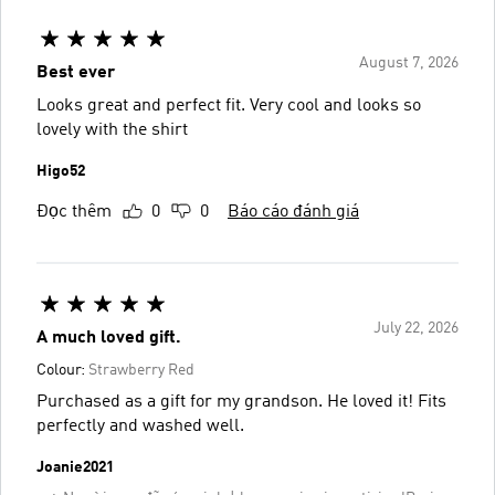
August 7, 2026
Best ever
Looks great and perfect fit. Very cool and looks so
lovely with the shirt
Higo52
Đọc thêm
0
0
Báo cáo đánh giá
July 22, 2026
A much loved gift.
Colour:
Strawberry Red
Purchased as a gift for my grandson. He loved it! Fits
perfectly and washed well.
Joanie2021