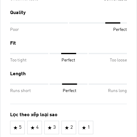
Quality
Poor
Perfect
Fit
Too tight
Perfect
Too loose
Length
Runs short
Perfect
Runs long
Lọc theo xếp loại sao
5
4
3
2
1