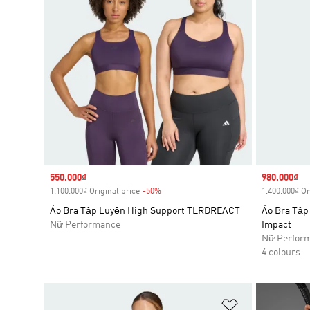
Sale price
550.000₫
Sale price
980.000₫
1.100.000₫ Original price
-50%
Discount
1.400.000₫ Or
Áo Bra Tập Luyện High Support TLRDREACT
Áo Bra Tậ
Nữ Performance
Impact
Nữ Perfor
4 colours
Add to Wishlis