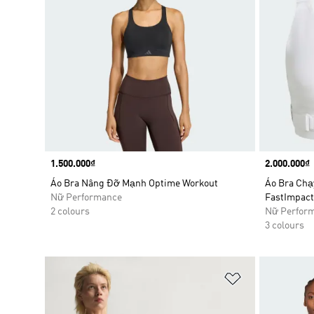
Price
1.500.000₫
Price
2.000.000₫
Áo Bra Nâng Đỡ Mạnh Optime Workout
Áo Bra Chạ
Nữ Performance
FastImpact
2 colours
Nữ Perfor
3 colours
Add to Wishlis