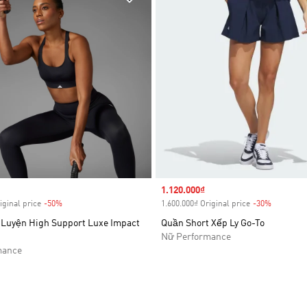
Sale price
1.120.000₫
iginal price
-50%
Discount
1.600.000₫ Original price
-30%
Discount
 Luyện High Support Luxe Impact
Quần Short Xếp Ly Go-To
Nữ Performance
mance