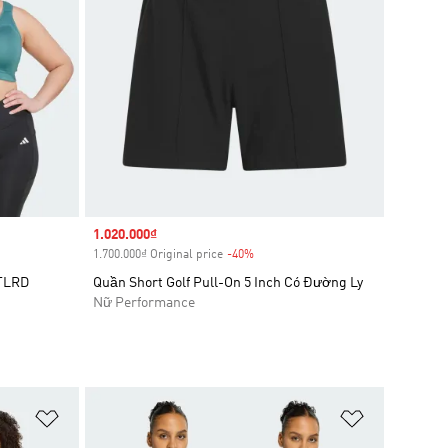
Sale price
1.020.000₫
1.700.000₫ Original price
-40%
Discount
 TLRD
Quần Short Golf Pull-On 5 Inch Có Đường Ly
Nữ Performance
Add to Wishlist
Add to Wish