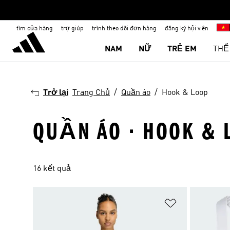
tìm cửa hàng
trợ giúp
trình theo dõi đơn hàng
đăng ký hội viên
NAM
NỮ
TRẺ EM
THỂ
Trở lại
Trang Chủ
Quần áo
Hook & Loop
QUẦN ÁO · HOOK & 
16 kết quả
Add to Wishlis