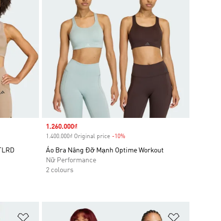
Sale price
1.260.000₫
1.400.000₫ Original price
-10%
Discount
 TLRD
Áo Bra Nâng Đỡ Mạnh Optime Workout
Nữ Performance
2 colours
Add to Wishlist
Add to Wish