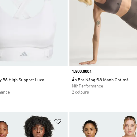
Price
1.800.000₫
y Bộ High Support Luxe
Áo Bra Nâng Đỡ Mạnh Optimé
Nữ Performance
mance
2 colours
t
Add to Wishlist