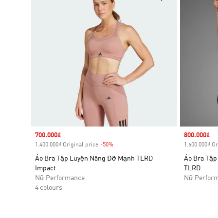
Sale price
700.000₫
Sale price
800.000₫
1.400.000₫ Original price
-50%
Discount
1.600.000₫ Or
Áo Bra Tập Luyện Nâng Đỡ Mạnh TLRD
Áo Bra Tập
Impact
TLRD
Nữ Performance
Nữ Perfor
4 colours