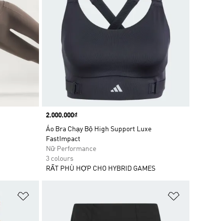
Price
2.000.000₫
Áo Bra Chạy Bộ High Support Luxe
FastImpact
Nữ Performance
3 colours
RẤT PHÙ HỢP CHO HYBRID GAMES
Add to Wishlist
Add to Wish