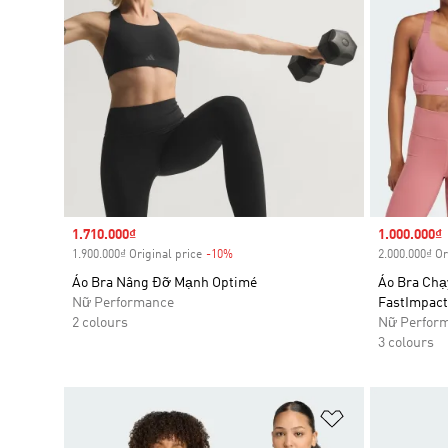
Sale price
1.710.000₫
Sale price
1.000.000₫
1.900.000₫ Original price
-10%
Discount
2.000.000₫ Or
Áo Bra Nâng Đỡ Mạnh Optimé
Áo Bra Chạ
Nữ Performance
FastImpact
2 colours
Nữ Perfor
3 colours
Add to Wishlis