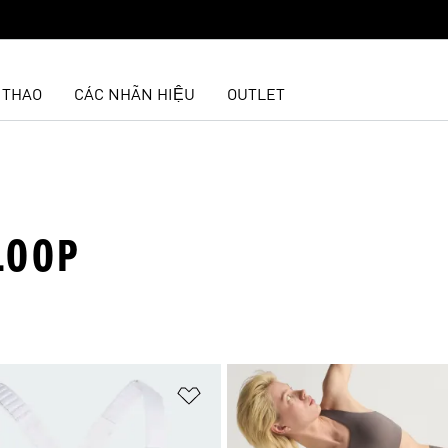
 THAO
CÁC NHÃN HIỆU
OUTLET
LOOP
t
Add to Wishlist