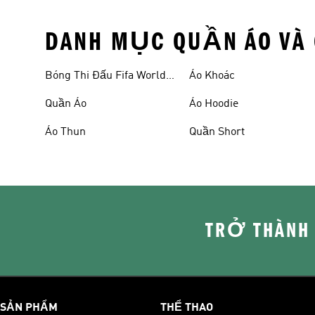
DANH MỤC QUẦN ÁO VÀ 
Bóng Thi Đấu Fifa World
Áo Khoác
Cup 26™
Quần Áo
Áo Hoodie
Áo Thun
Quần Short
TRỞ THÀNH
SẢN PHẨM
THỂ THAO