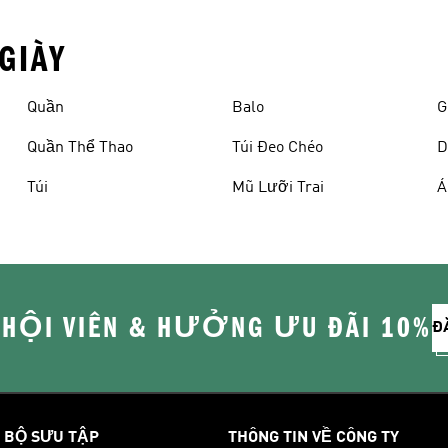
GIÀY
Quần
Balo
G
Quần Thể Thao
Túi Đeo Chéo
D
Túi
Mũ Lưỡi Trai
Á
 HỘI VIÊN & HƯỞNG ƯU ĐÃI 10%
Đ
BỘ SƯU TẬP
THÔNG TIN VỀ CÔNG TY