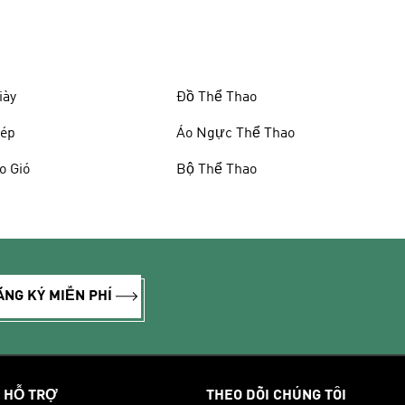
iày
Đồ Thể Thao
ép
Áo Ngực Thể Thao
o Gió
Bộ Thể Thao
ĂNG KÝ MIỄN PHÍ
HỖ TRỢ
THEO DÕI CHÚNG TÔI