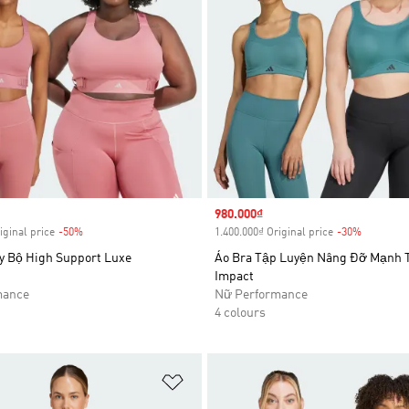
Sale price
980.000₫
iginal price
-50%
Discount
1.400.000₫ Original price
-30%
Discount
y Bộ High Support Luxe
Áo Bra Tập Luyện Nâng Đỡ Mạnh
Impact
mance
Nữ Performance
4 colours
t
Add to Wishlist