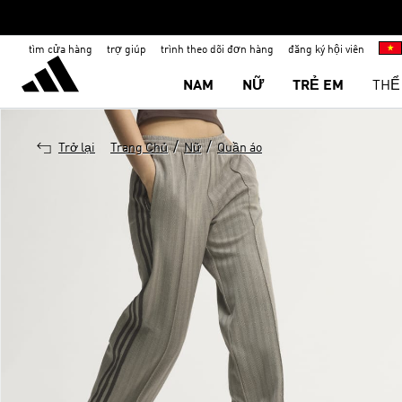
tìm cửa hàng
trợ giúp
trình theo dõi đơn hàng
đăng ký hội viên
NAM
NỮ
TRẺ EM
THỂ
/
/
Trở lại
Trang Chủ
Nữ
Quần áo