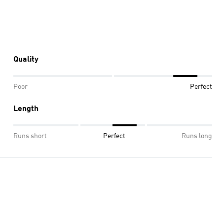
Quality
Poor
Perfect
Length
Runs short
Perfect
Runs long