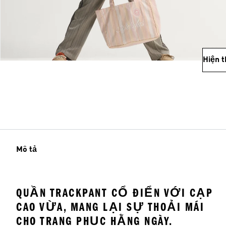
Hiện 
Mô tả
QUẦN TRACKPANT CỔ ĐIỂN VỚI CẠP
CAO VỪA, MANG LẠI SỰ THOẢI MÁI
CHO TRANG PHỤC HẰNG NGÀY.