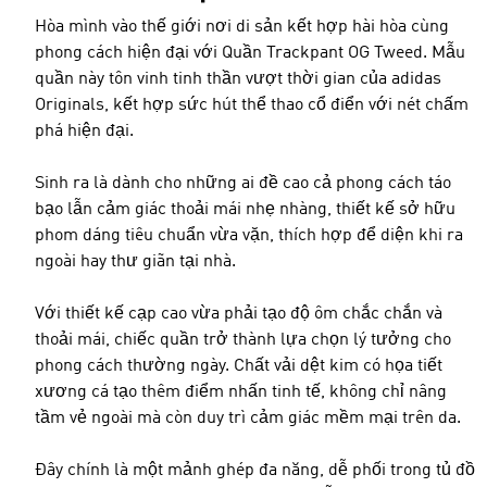
Hòa mình vào thế giới nơi di sản kết hợp hài hòa cùng
phong cách hiện đại với Quần Trackpant OG Tweed. Mẫu
quần này tôn vinh tinh thần vượt thời gian của adidas
Originals, kết hợp sức hút thể thao cổ điển với nét chấm
phá hiện đại.
Sinh ra là dành cho những ai đề cao cả phong cách táo
bạo lẫn cảm giác thoải mái nhẹ nhàng, thiết kế sở hữu
phom dáng tiêu chuẩn vừa vặn, thích hợp để diện khi ra
ngoài hay thư giãn tại nhà.
Với thiết kế cạp cao vừa phải tạo độ ôm chắc chắn và
thoải mái, chiếc quần trở thành lựa chọn lý tưởng cho
phong cách thường ngày. Chất vải dệt kim có họa tiết
xương cá tạo thêm điểm nhấn tinh tế, không chỉ nâng
tầm vẻ ngoài mà còn duy trì cảm giác mềm mại trên da.
Đây chính là một mảnh ghép đa năng, dễ phối trong tủ đồ