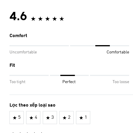
4.6
Comfort
Uncomfortable
Comfortable
Fit
Too tight
Perfect
Too loose
Lọc theo xếp loại sao
5
4
3
2
1