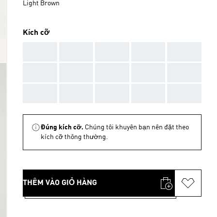
Light Brown
Kích cỡ
AAA
AAA
AAA
AAA
AAA
AAA
AAA
AAA
AAA
AAA
AAA
AAA
AAA
AAA
AAA
Đúng kích cỡ.
Chúng tôi khuyên bạn nên đặt theo
kích cỡ thông thường.
THÊM VÀO GIỎ HÀNG