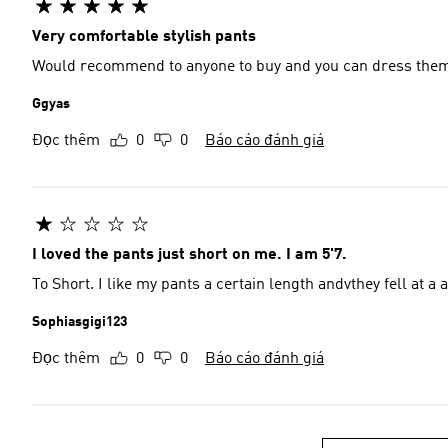
Very comfortable stylish pants
Would recommend to anyone to buy and you can dress the
Ggyas
Đọc thêm
0
0
Báo cáo đánh giá
I loved the pants just short on me. I am 5'7.
To Short. I like my pants a certain length andvthey fell at a
Sophiasgigi123
Đọc thêm
0
0
Báo cáo đánh giá