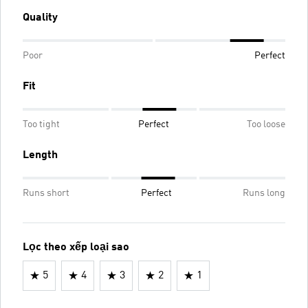
Quality
Poor
Perfect
Fit
Too tight
Perfect
Too loose
Length
Runs short
Perfect
Runs long
Lọc theo xếp loại sao
5
4
3
2
1