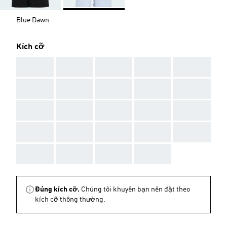
Blue Dawn
Kích cỡ
AAA
AAA
AAA
AAA
AAA
AAA
AAA
AAA
AAA
AAA
AAA
AAA
AAA
AAA
AAA
AAA
AAA
AAA
AAA
AAA
AAA
AAA
AAA
AAA
Đúng kích cỡ.
Chúng tôi khuyên bạn nên đặt theo
kích cỡ thông thường.