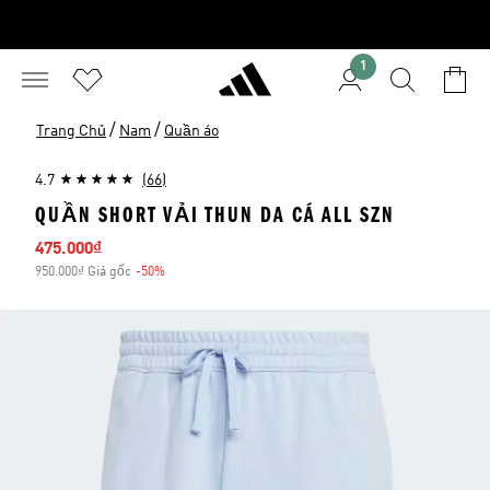
1
/
/
Trang Chủ
Nam
Quần áo
4.7
(66)
QUẦN SHORT VẢI THUN DA CÁ ALL SZN
Giá bán
475.000₫
950.000₫ Giá gốc
-50%
Giảm giá