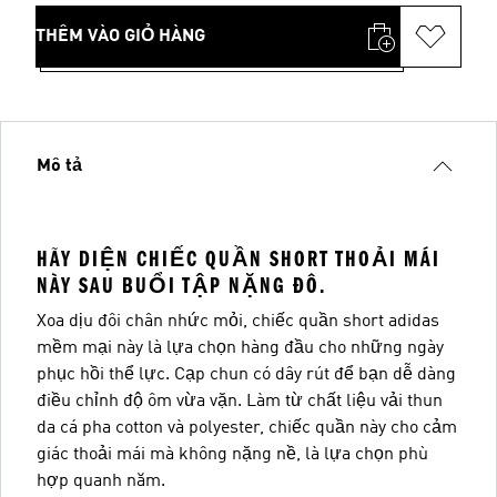
THÊM VÀO GIỎ HÀNG
Mô tả
HÃY DIỆN CHIẾC QUẦN SHORT THOẢI MÁI
NÀY SAU BUỔI TẬP NẶNG ĐÔ.
Xoa dịu đôi chân nhức mỏi, chiếc quần short adidas
mềm mại này là lựa chọn hàng đầu cho những ngày
phục hồi thể lực. Cạp chun có dây rút để bạn dễ dàng
điều chỉnh độ ôm vừa vặn. Làm từ chất liệu vải thun
da cá pha cotton và polyester, chiếc quần này cho cảm
giác thoải mái mà không nặng nề, là lựa chọn phù
hợp quanh năm.