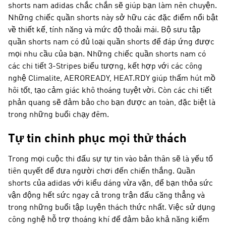
shorts nam adidas chắc chắn sẽ giúp bạn làm nên chuyện.
Những chiếc quần shorts này sở hữu các đặc điểm nổi bật
về thiết kế, tính năng và mức độ thoải mái. Bộ sưu tập
quần shorts nam có đủ loại quần shorts để đáp ứng được
mọi nhu cầu của bạn. Những chiếc quần shorts nam có
các chi tiết 3-Stripes biểu tượng, kết hợp với các công
nghệ Climalite, AEROREADY, HEAT.RDY giúp thấm hút mồ
hôi tốt, tạo cảm giác khô thoáng tuyệt vời. Còn các chi tiết
phản quang sẽ đảm bảo cho bạn được an toàn, đặc biệt là
trong những buổi chạy đêm.
Tự tin chinh phục mọi thử thách
Trong mọi cuộc thi đấu sự tự tin vào bản thân sẽ là yếu tố
tiên quyết để đưa người chơi đến chiến thắng. Quần
shorts của adidas với kiểu dáng vừa vặn, để bạn thỏa sức
vận động hết sức ngay cả trong trận đấu căng thẳng và
trong những buổi tập luyện thách thức nhất. Việc sử dụng
công nghệ hỗ trợ thoáng khí để đảm bảo khả năng kiểm