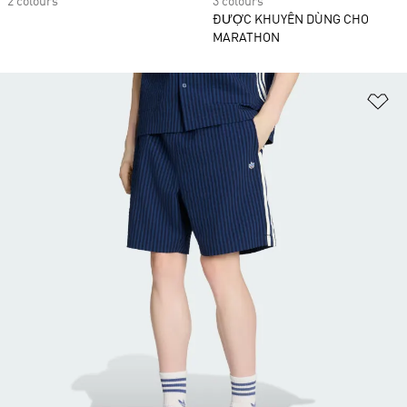
2 colours
3 colours
ĐƯỢC KHUYÊN DÙNG CHO
MARATHON
Ad