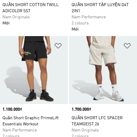
QUẦN SHORT COTTON TWILL
QUẦN SHORT TẬP LUYỆN D4T
ADICOLOR SST
2IN1
Nam Originals
Nam Performance
Mới
2 colours
Mới
Add to Wishlist
Ad
Price
1.100.000₫
Price
1.700.000₫
Quần Short Graphic PrimeLift
QUẦN SHORT LFC SPACER
Essentials Workout
TEAMGEIST 26
Nam Performance
Nam Originals
2 colours
2 colours