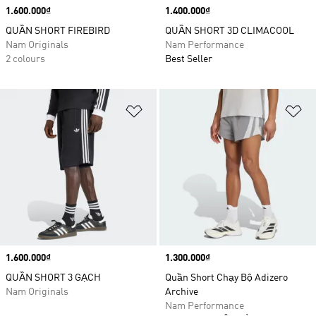
Price
1.600.000₫
Price
1.400.000₫
QUẦN SHORT FIREBIRD
QUẦN SHORT 3D CLIMACOOL
Nam Originals
Nam Performance
2 colours
Best Seller
Add to Wishlist
Ad
Price
1.600.000₫
Price
1.300.000₫
QUẦN SHORT 3 GẠCH
Quần Short Chạy Bộ Adizero
Nam Originals
Archive
Nam Performance