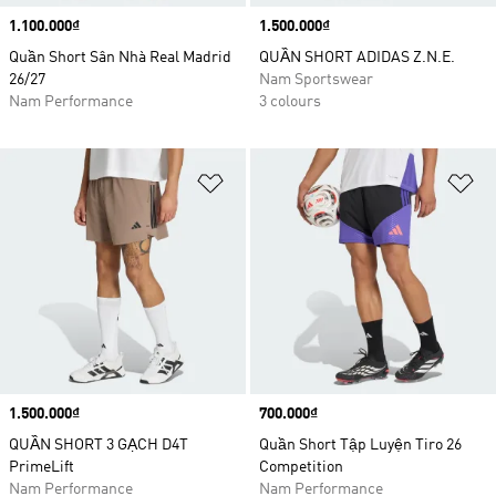
Price
1.100.000₫
Price
1.500.000₫
Quần Short Sân Nhà Real Madrid
QUẦN SHORT ADIDAS Z.N.E.
26/27
Nam Sportswear
Nam Performance
3 colours
Add to Wishlist
Ad
Price
1.500.000₫
Price
700.000₫
QUẦN SHORT 3 GẠCH D4T
Quần Short Tập Luyện Tiro 26
PrimeLift
Competition
Nam Performance
Nam Performance