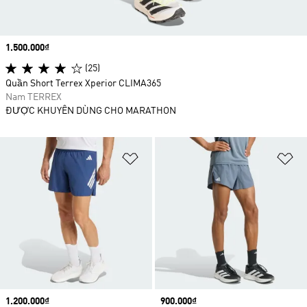
Price
1.500.000₫
(25)
Quần Short Terrex Xperior CLIMA365
Nam TERREX
ĐƯỢC KHUYÊN DÙNG CHO MARATHON
Add to Wishlist
Ad
Price
1.200.000₫
Price
900.000₫