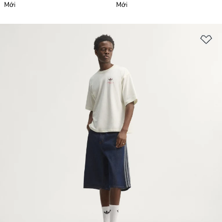
Mới
Mới
Ad