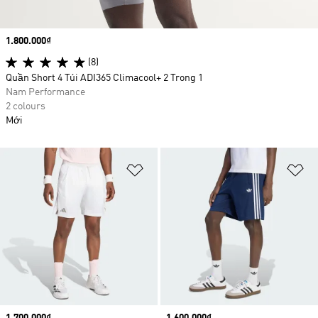
Price
1.800.000₫
(8)
Quần Short 4 Túi ADI365 Climacool+ 2 Trong 1
Nam Performance
2 colours
Mới
Add to Wishlist
Ad