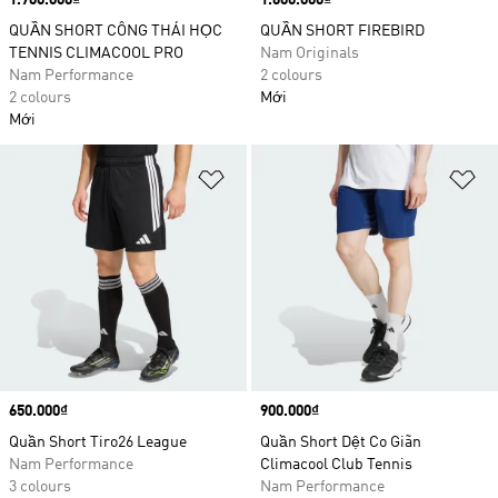
Price
1.700.000₫
Price
1.600.000₫
QUẦN SHORT CÔNG THÁI HỌC
QUẦN SHORT FIREBIRD
TENNIS CLIMACOOL PRO
Nam Originals
Nam Performance
2 colours
2 colours
Mới
Mới
Add to Wishlist
Ad
Price
650.000₫
Price
900.000₫
Quần Short Tiro26 League
Quần Short Dệt Co Giãn
Nam Performance
Climacool Club Tennis
3 colours
Nam Performance