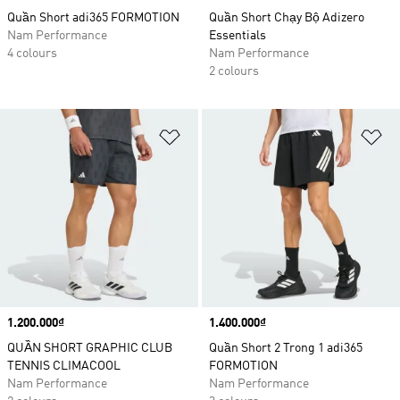
Quần Short adi365 FORMOTION
Quần Short Chạy Bộ Adizero
Nam Performance
Essentials
4 colours
Nam Performance
2 colours
Add to Wishlist
Ad
Price
1.200.000₫
Price
1.400.000₫
QUẦN SHORT GRAPHIC CLUB
Quần Short 2 Trong 1 adi365
TENNIS CLIMACOOL
FORMOTION
Nam Performance
Nam Performance