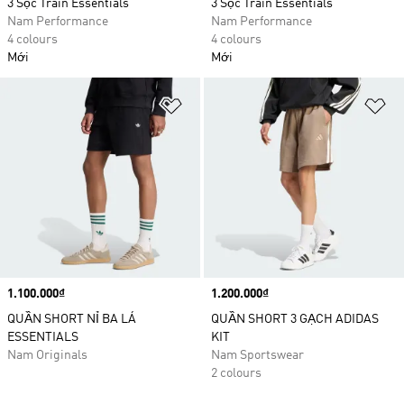
3 Sọc Train Essentials
3 Sọc Train Essentials
Nam Performance
Nam Performance
4 colours
4 colours
Mới
Mới
Add to Wishlist
Ad
Price
1.100.000₫
Price
1.200.000₫
QUẦN SHORT NỈ BA LÁ
QUẦN SHORT 3 GẠCH ADIDAS
ESSENTIALS
KIT
Nam Originals
Nam Sportswear
2 colours