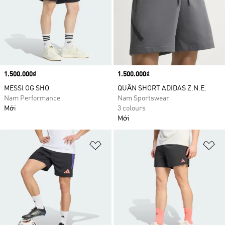
Price
1.500.000₫
Price
1.500.000₫
MESSI OG SHO
QUẦN SHORT ADIDAS Z.N.E.
Nam Performance
Nam Sportswear
Mới
3 colours
Mới
Add to Wishlist
Ad