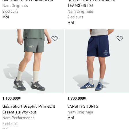
Quần Short LƯỚI ADICOLOR
QUẦN SHORT LFC SPACER
Nam Originals
TEAMGEIST 26
2 colours
Nam Originals
Mới
2 colours
Mới
Add to Wishlist
Ad
Price
1.100.000₫
Price
1.700.000₫
Quần Short Graphic PrimeLift
VARSITY SHORTS
Essentials Workout
Nam Originals
Nam Performance
Mới
2 colours