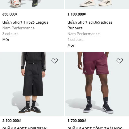
Price
650.000₫
Price
1.100.000₫
Quần Short Tiro26 League
Quần Short adi365 adidas
Nam Performance
Runners
3 colours
Nam Performance
Mới
4 colours
Mới
Add to Wishlist
Ad
Price
2.100.000₫
Price
1.700.000₫