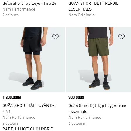
Quần Short Tập Luyện Tiro 24
QUẦN SHORT DỆT TREFOIL
Nam Performance
ESSENTIALS
2 colours
Nam Originals
Add to Wishlist
Ad
Price
1.800.000₫
Price
700.000₫
QUẦN SHORT TẬP LUYỆN D4T
Quần Short Dệt Tập Luyện Train
2IN1
Essentials
Nam Performance
Nam Performance
2 colours
6 colours
RẤT PHÙ HỢP CHO HYBRID