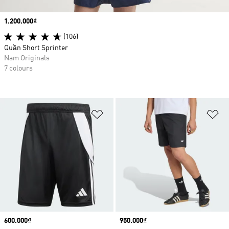
Price
1.200.000₫
(106)
Quần Short Sprinter
Nam Originals
7 colours
Add to Wishlist
Ad
Price
600.000₫
Price
950.000₫