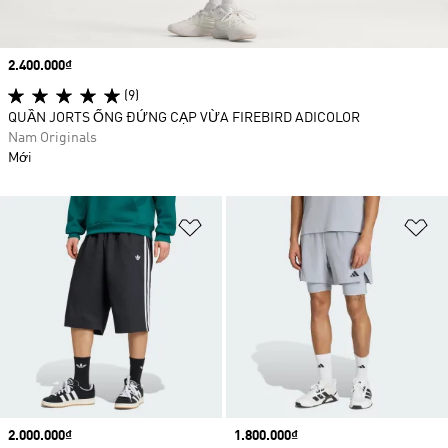
Price
2.400.000₫
(9)
QUẦN JORTS ỐNG ĐỨNG CẠP VỪA FIREBIRD ADICOLOR
Nam Originals
Mới
Add to Wishlist
Ad
Price
2.000.000₫
Price
1.800.000₫