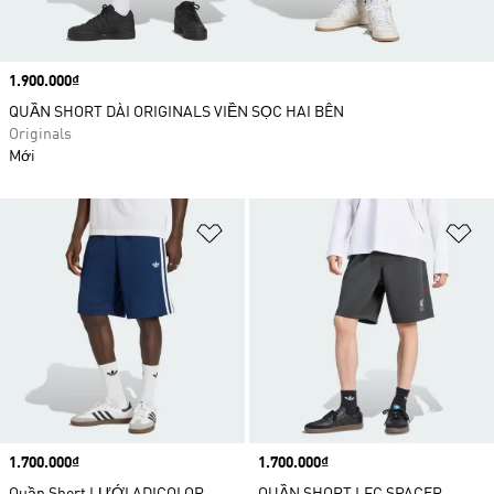
Price
1.900.000₫
QUẦN SHORT DÀI ORIGINALS VIỀN SỌC HAI BÊN
Originals
Mới
Add to Wishlist
Ad
Price
1.700.000₫
Price
1.700.000₫