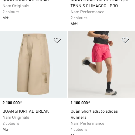
QUẦN SHORT ADIBREAK
QUẦN SHORT CÔNG THÁI HỌC
Nam Originals
TENNIS CLIMACOOL PRO
2 colours
Nam Performance
Mới
2 colours
Mới
Add to Wishlist
Ad
Price
2.100.000₫
Price
1.100.000₫
QUẦN SHORT ADIBREAK
Quần Short adi365 adidas
Nam Originals
Runners
2 colours
Nam Performance
Mới
4 colours