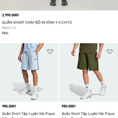
Price
2.990.000₫
QUẦN SHORT CHẠY BỘ IN HÌNH Y-3 CHITO
Nam Y-3
Mới
Add to Wishlist
Ad
Price
950.000₫
Price
950.000₫
Quần Short Tập Luyện Vải Pique
Quần Short Tập Luyện Vải Pique