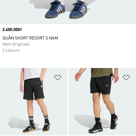
Price
2.400.000₫
QUẦN SHORT RESORT S NAM
Nam Originals
2 colours
Add to Wishlist
Ad