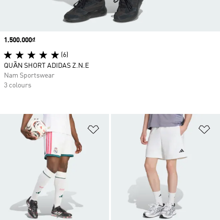
Price
1.500.000₫
(6)
QUẦN SHORT ADIDAS Z.N.E
Nam Sportswear
3 colours
Add to Wishlist
Ad