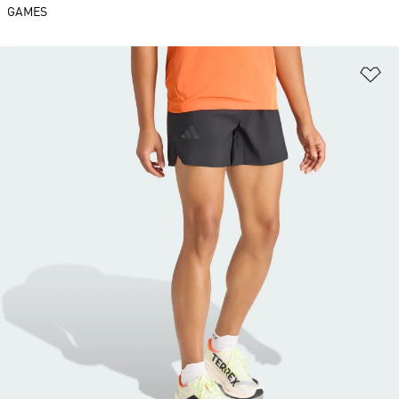
GAMES
Ad